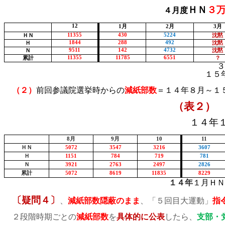
ＨＮ
３
４月度
12
1
月
2
月
3
月
11355
430
5224
ＨＮ
沈黙
1844
288
492
Ｈ
沈黙
9511
142
4732
Ｎ
沈黙
11355
11785
6551
累計
？
３
１５
（２）
前回参議院選挙時からの
減紙部数
＝１４年８月～１
（表２）
１４年
8
月
9
月
10
11
ＨＮ
5072
3547
3216
3607
Ｈ
1151
784
719
781
Ｎ
3921
2763
2497
2826
累計
5072
8619
11835
8229
１４年
１月ＨＮ
〔疑問４〕
、
減紙部数隠蔽のまま
、「５回目大運動」
指
２段階時期ごとの
減紙部数
を
具体的に公表
したら、
支部・