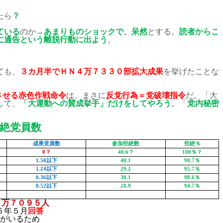
たら
？
ている
のか→
あまりものショックで、呆然
とする。
読者からこ
に通告という離脱行動に出よう
。
ても、
３カ月半でＨＮ４万７３３０部拡大成果
を挙げたことな
させる赤色作戦命令
は、まさに
反党行為＝党破壊指令
だ。「大
して、
「大運動への賛成挙手」だけをしてやろう
。「
党内秘密
絶党員数
成果党員数
参加拒絶数
拒絶％
0
？
40.6
？
100
％？
1.50
以下
40.1
98.7
％
1.24
以下
29.2
95.7
％
0.36
以下
30.1
98.6
％
0.52
以下
28.9
94.7
％
０万７０９５人
５年５月
回答
がいるため