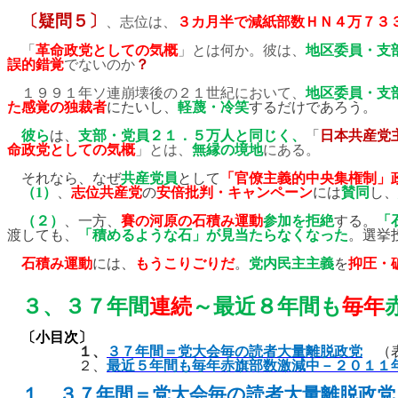
〔疑問５〕
、志位は、
３カ月半で減紙部数ＨＮ４万７３
「
革命政党としての気概
」とは何か。彼は、
地区委員・支
誤的錯覚
でないのか
？
１９９１年ソ連崩壊後の２１世紀において、
地区委員・支
た感覚の独裁者
にたいし、
軽蔑・冷笑
するだけであろう。
彼ら
は、
支部・党員２１．５万人と同じく、
「
日本共産党
命政党としての気概
」とは、
無縁の境地
にある。
それなら、なぜ
共産党員
として
「官僚主義的中央集権制」
（
1
）
、
志位共産党
の
安倍批判・キャンペーン
には
賛同
し、
（２）
、一方、
賽の河原の石積み運動
参加を拒絶
する。
「
渡しても、
「積めるような石」が見当たらなくなった
。選挙
石積み運動
には、
もうこりごりだ
。
党内民主主義
を
抑圧・
３、
３７
年間
連続
～最近８年間も
毎年
〔小目次〕
１、
３７年間＝党大会毎の読者大量離脱政党
（
２、
最近５年間も毎年赤旗部数激減中－２０１１
１、
３７年間＝党大会毎の読者大量離脱政党