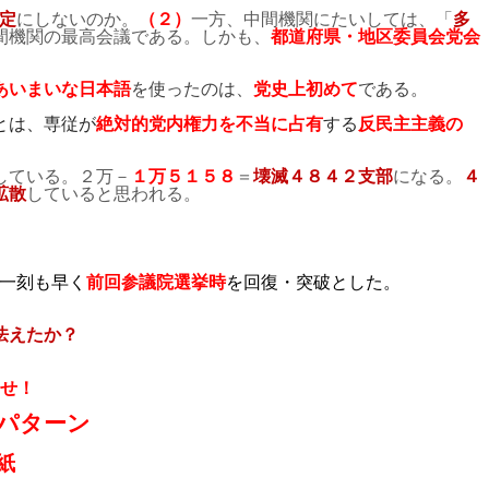
定
にしないのか。
（２）
一方、中間機関にたいしては、「
多
間機関の最高会議である。しかも、
都道府県・地区委員会党会
あいまいな日本語
を使ったのは、
党史上初めて
である。
とは、専従が
絶対的党内権力を不当に占有
する
反民主主義の
している。２万－
１万５１５８
＝
壊滅４８４２支部
になる。
４
拡散
していると思われる。
一刻も早く
前回参議院選挙時
を回復・突破とした。
怯えたか？
せ！
パターン
紙