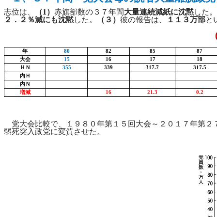
志位は、
（
1
）
赤旗部数の３７年間
大量連続減紙に沈黙
した。
２．２％減にも沈黙
した。
（３）
彼の報告は、
１１３万部
と
年
80
82
85
87
大会
15
16
17
18
ＨＮ
355
339
317.7
317.5
内Ｈ
内Ｎ
増減
16
21.3
0.2
党大会比較で、１９８０年第１５回大会～２０１７年第２
弱死突入政党に変質させた。