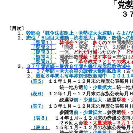
「党
３
〔目次〕
１、
幹部会「戦争法案阻止・党勢拡大大運動」をよび
２、
志位「５回目大運動→読者拡大」期限・数値への
〔疑問１〕
、
幹部会？
決定
多くの？
中間機関
〔疑問２〕
、「回復・突破」だけで、２段階と
〔疑問３〕
、一体、
どれだけ減った
のか
？
ど
〔疑問４〕
、減紙部数
隠蔽・隠す本音
＝志位は
〔疑問５〕
、回復→「
革命政党？としての燃え
３、
３７年間連続～最近８年間も毎年赤旗部数激減中
１、
３７年間＝党大会毎の読者大量離脱政党
（表
２、
最近８年間も毎年赤旗部数激減中－２０１１
(
表５)
１１年１月～１２月末の赤旗公表毎月Ｈ
統一地方選
前・少量拡大
→統一地
(
表６)
１２年１月～１２月末の赤旗公表毎月Ｈ
総選挙
前・少量拡大
→総選挙
後・
(
表７)
１３年１月～１２月末の赤旗公表毎月Ｈ
参院選
前・少量拡大
→参院選
後・
（表８）
１４年１月～１２月末の赤旗公表毎
２６回大会
後・大量減紙
→
３万
１
（表９）
１５年１月～１２月の赤旗公表毎月
統一地方選
前・少量拡大
→統一地