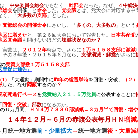
は、
中央委員会総会
でもなく、
幹部会
だった。なぜ、
４中総決
部総会
を開催
」と
命令
した。
党会議
とは、党大会に対応する中
なく、「
大多数の
支部
」とした。
・支部総会の開催命令
にさいし、「
多くの、大多数の
」という
地区に増えた
と、第２６回大会において報告した。
日本共産党
地区党会議
も開けないほどの
壊滅状況なのか？
。実数は、
２０１２年
時点で、さらに
１万５１５８支部
に
激減
？
その３年後・２０１５年６月なら、
支部消滅・解党
がさらに
旗の
実質支部数１万５１５８支部
区専従に通告』
（
1
）
「大運動」期間中に
昨年の総選挙時
を回復・突破、
（２）
黙
した。なぜ
隠蔽
するのか
？
衰弱死進行ペース
を
党費納入２１．５万党員
に公表することに
「
回復・突破
」
部数
になるのか。
の６カ月間、
ＨＮ４万
７３３０
部減紙→３カ月半で回復・増や
） １４年１２月～６月の赤旗公表毎月ＨＮ
増減
４月
統一地方選
前・少量拡大
→
統一地方選
後・大量減