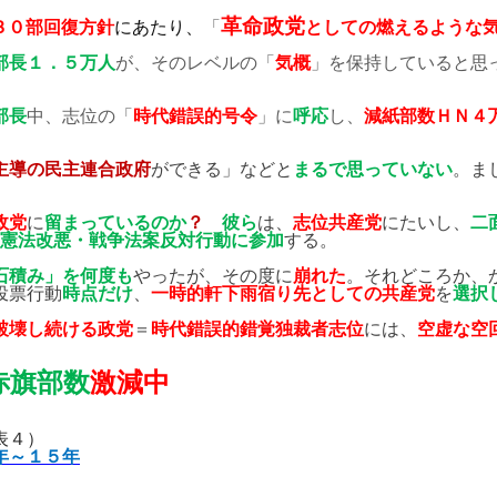
革命政党
３０部回復方針
にあたり、
「
としての燃えるような
部長１．５万人
が、そのレベルの「
気概
」を保持していると思
部長
中、志位の「
時代錯誤的号令
」に
呼応
し、
減紙部数ＨＮ４
主導の民主連合政府
ができる」などと
まるで思っていない
。ま
政党
に
留まっているのか
？
彼ら
は、
志位共産党
にたいし、
二
憲法改悪・戦争法案反対行動に参加
する。
石積み」を何度も
やったが、その度に
崩れた
。それどころか、
投票行動
時点だけ
、
一時的軒下雨宿り先としての共産党
を
選択
破壊し続ける政党
＝
時代錯誤的錯覚独裁者志位
には、
空虚な空
赤旗部数
激減中
表
４
）
年～
１５年