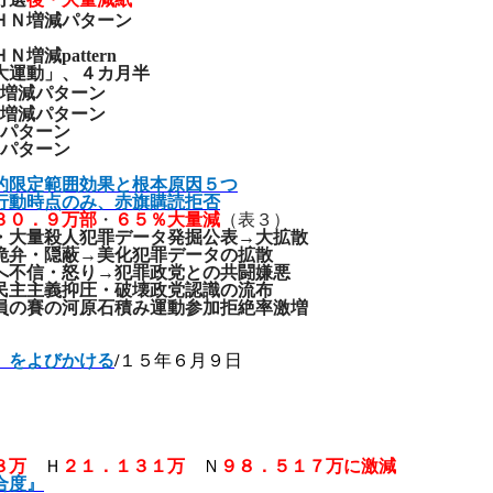
ＨＮ増減パターン
ＨＮ増減
pattern
」、４カ月半
増減パターン
増減パターン
パターン
パターン
的限定範囲効果と根本原因５つ
行動時点のみ、赤旗購読拒否
３０．９万部
・
６５％大量減
（表
３
）
・大量殺人犯罪データ発掘公表→大拡散
詭弁・隠蔽→美化犯罪データの拡散
へ不信・怒り→犯罪政党との共闘嫌悪
民主主義抑圧・破壊政党認識の流布
員の賽の河原石積み運動参加拒絶率激増
」をよびかける
/
１５年６月９日
８万
Ｈ
２１．１３１万
Ｎ
９８．５１７万に激減
合度』