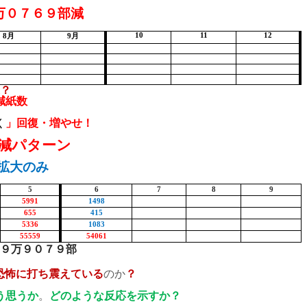
万０７６９部減
10
11
12
8
月
9
月
？
減紙数
く
」回復・増やせ！
減パターン
拡大のみ
5
6
7
8
9
5991
1498
655
415
5336
1083
55559
54061
９万９０７９部
恐怖に打ち震えている
のか
？
う思うか
。
どのような反応を示すか？