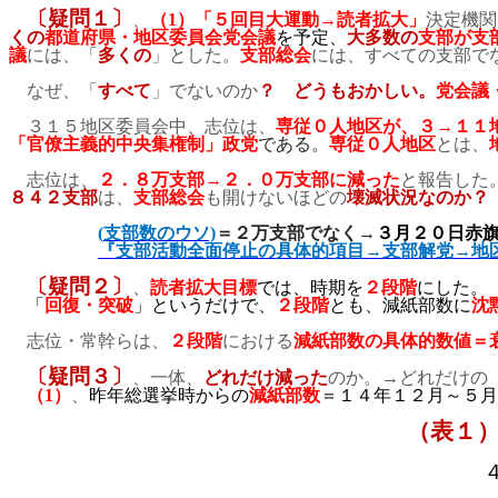
〔疑問１〕
、
（
1
）「５回目大運動→読者拡大」
決定機関
くの
都道府県・地区委員会党会議
を予定、
大多数の
支部が支
議
には、「
多くの
」とした。
支部総会
には、すべての支部で
なぜ、「
すべて
」でないのか
？ どうもおかしい。
党会議
３１５地区委員会中、志位は、
専従０人地区が、３→１１
「官僚主義的中央集権制」政党
である。
専従０人地区
とは、
志位は、
２．８万支部→２．０万支部に減った
と報告した
８４２支部
は、
支部総会
も開けないほどの
壊滅状況なのか
(
支部数のウソ)
＝２万支部でなく
→
３月２０日赤
『支部活動全面停止の具体的項目→支部解党→地
〔疑問２〕
、
読者拡大目標
では、時期を
２段階
にした。
「
回復・突破
」というだけで、
２段階
とも、減紙部数に
沈
志位・常幹らは、
２段階
における
減紙部数の具体的数値＝
〔疑問３〕
、一体、
どれだけ減った
のか
。→どれだけの
（
1
）
、
昨年総選挙時からの
減紙部数
＝１４年１２月～５月
（表１