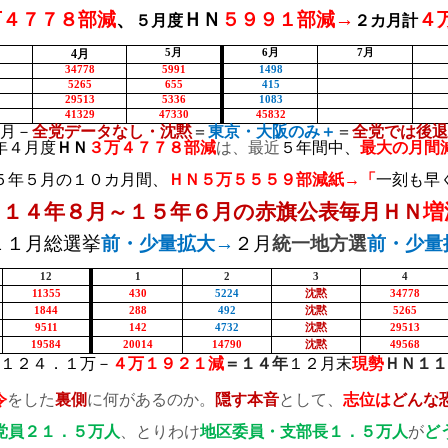
万４７７８部減
、
ＨＮ
５９９１部減→
４
５月度
２カ月計
4
月
5
月
6
月
7
月
34778
5991
1498
5265
655
415
29513
5336
1083
41329
47330
45832
月－
全党データなし・沈黙
＝
東京・大阪のみ＋
＝
全党では後退
年４月度
ＨＮ
３万４７７８部減
は、最近
５年間中、
最大の月間
５年５月の１０カ月間、
ＨＮ５万５５５９部減紙→「
一刻も早
 １４年８月～１５年６月の赤旗公表毎月ＨＮ
増
１１月総選挙
前・少量拡大→
２月
統一地方選
前・少量
12
1
2
3
4
11355
430
5224
沈黙
34778
1844
288
492
沈黙
5265
9511
142
4732
沈黙
29513
19584
20014
14790
沈黙
49568
１２４．１万－
４万１９２１減
＝
１４年
１２月末
現勢
ＨＮ１１
令
をした
裏側
に何があるのか。
隠す本音
として、
志位は
どんな
党員２１．５万人
、とりわけ
地区委員・支部長１．５万人
が
ど