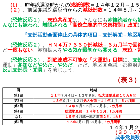
（
1
）
、
昨年総選挙時からの
減紙部数
＝１４年１２月～１５
（２）
、
前回参議院選挙時からの
減紙部数
＝１４年８月～
（恐怖反応１）
、
志位共産党
は、そんなにも
赤旗読者から
んなにも嫌われ、離脱される
「官僚主義的中央集権制」政党
『支部活動全面停止の具体的項目→支部解党→地区
（恐怖反応２）
、
ＨＮ４万７３３０部減紙→３カ月半で回
ど
一度もない
。赤旗拡大を
やる気が最初から萎える
。
志位・
（恐怖反応３）
、
到底達成不可能な「大運動」目標
に、
支
運動」
参加などやめた、やめだ
。ただ、地区党会議・都道府
反乱支部長・党員
」を演じよう。
（表３
回
時期
第
1
回
１１年
７月４日～１２年９月、
拡大運動連続１５カ月間
第
2
回
１３年
９月～１２月
党大会前
～
１４年
１月、
５カ月間
第
3
回
１４年
５月１５日～７月末、
2
カ月半
第
4
回
総選挙直前
・
１４年
１１月
、
1
カ月間
なし
１５年
４月統一地方選
前２月
、
1
カ月
第
5
回
１５年
6
月
10
日～
9
月末、
3
カ月間半
１４年１月２
（３０
．
０
成果党員数