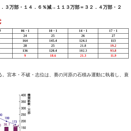
．３万部・１４．６％減
→
１１３万部
＝３２．４万部・２
党
１
06
・
1
10
・
1
14
・
1
17
・
1
24
25
26
27
3
164
145.4
124.1
113
28
25
21.8
19
.
2
3
136
120.4
102.3
93
.
8
9
18.6
21.3
11
.
9
る。宮本・不破・志位は、賽の河原の石積み運動に執着し、衰