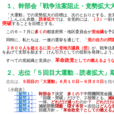
１、
幹部会「戦争法案阻止・党勢拡大
「大運動」での党勢拡大の目標は、次のとおりとする。
全
「しんぶん赤旗」
読者拡大
では、全党的には、
（２）
一刻
突破
することを目標とする。
この６～７月に
多くの
都道府県・地区委員会が
党会議
を予
同時に、私たちは、一連の選挙を通じて、「
党の自力の問
２８００人を超えるに至った党地方議員（団）
が、戦争法
をあげて支部を励ます、けん引力としての役割を発揮しよう
革命政党
すべての党組織と党員が、
としての燃えるよう
２、
志位「５回目大運動→読者拡大」
志位は、
５回目の「大運動」６月１０日～９月３０日
を指
〔小目次〕
〔疑問１〕
、
幹部会？
決定
多くの？
中間機関党会議
〔疑問２〕
、「回復・突破」だけで、２段階とも、
減
〔疑問３〕
、一体、
どれだけ減った
のか
？
どれだけ
〔疑問４〕
、減紙部数
隠蔽・隠す本音
＝志位は
どんな
〔疑問５〕
、回復方針→「
革命政党？としての燃える