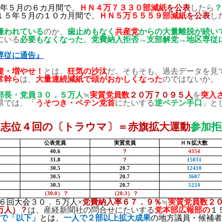
年５月の６カ月間で、
ＨＮ４万７３３０部減紙
を公表
したら
？
１５年５月の１０カ月間で、
ＨＮ５万５５５９部減紙
を公表
し
嫌われている
のか、
歯止めもなく
共産党
からの大量離脱が続い
にいる
必要もなくなった
。
党費納入拒否→支部解党→地区専従
専従に通告』
復・増やせ！
とは、
狂気の沙汰
だ。そもそも、過去データを見
常幹ら
は、
大量連続減紙で頭がおかしくなった
のではないか。
部長・党員３０．５万人
≒
実質党員数
２０万７０９５人
を
突入
県では、「
うそつき・ペテン党首
にたいする
逆ペテン手口
」と
）志位４回の〔トラウマ〕＝赤旗拡大運動
参加拒
公表党員
実質党員
ＨＮ拡大数
40.6
？
4354
31.8
？
15031
30.5
20.7
12410
30.5
20.7
3607
30.5
20.7
5224
（
30.0
）？
（
20.3
）？
６回大会
３０．５万人×
党費納入率６７．９％
≒
実質党員数
２
万人）？
は、産経新聞社の問合せにたいする
党本部広報部の
１
で「以下」
とは、
一人で２部以上拡大成果
の地方議員・候補者