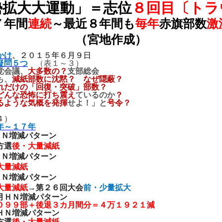
勢拡大大運動」＝志位
８回目〔トラ
７
年間
連続
～最近８年間も
毎年
赤旗部数
激
（宮地作成）
かけ
、
２０１５年６月９日
疑問５つ
（表１～３）
党会議、
大多数の？
支部総会
も、
減紙部数に沈黙？ なぜ隠蔽？
れだけの「回復・突破」部数？
どんな恐怖に打ち震え
ているのか
？
るような気概を発揮
せよ！」と
号令？
４
）
年～１７年
Ｎ増減パターン
方選
後・大量減紙
Ｎ増減パターン
大量減紙
Ｎ増減パターン
大量減紙
→第２６回大会
前・少量拡大
月ＨＮ増減パターン
０９９部＋後退３カ月間分＝４万１９２１減
ＨＮ増減パターン
方選
後・大量減紙