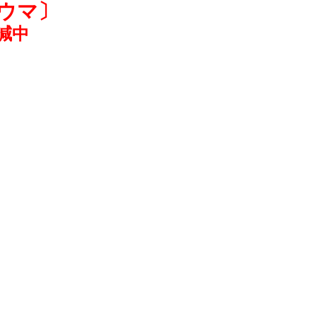
ウマ〕
減中