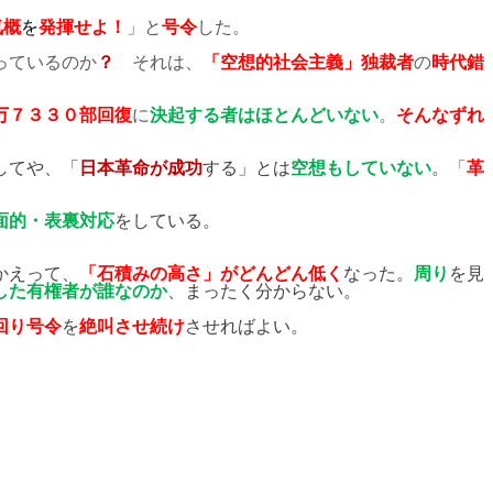
気概
を
発揮せよ！
」と
号令
した。
っているのか
？
それは、
「空想的社会主義」独裁者
の
時代錯
万７３３０部回復
に
決起する者はほとんどいない
。
そんなずれ
してや、「
日本革命が成功
する」とは
空想もしていない
。
「
革
面的・表裏対応
をしている。
かえって、
「石積みの高さ」がどんどん低く
なった。
周り
を見
した有権者が誰なのか
、まったく分からない。
回り号令
を
絶叫させ続け
させればよい。