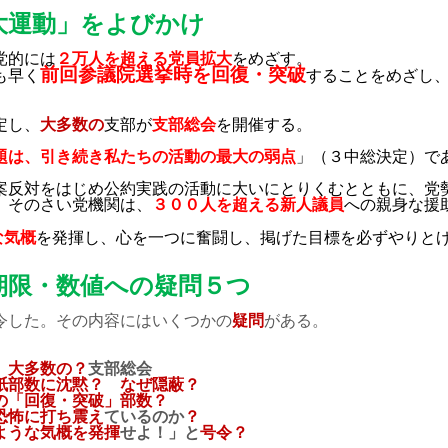
大運動」をよびかけ
党的には
２万人を超える党員拡大
をめざす。
前回参議院選挙時を回復・突破
も早く
することをめざし
定し、
大多数の
支部が
支部総会
を開催する。
題は、引き続き私たちの活動の最大の弱点
」（３中総決定）で
案反対をはじめ公約実践の活動に大いにとりくむとともに、党
。そのさい党機関は、
３００人を超える新人議員
への親身な援
な気概
を発揮し、心を一つに奮闘し、掲げた目標を必ずやりと
期限・数値への疑問５つ
令した。その内容にはいくつかの
疑問
がある。
、
大多数の？
支部総会
紙部数に沈黙？ なぜ隠蔽？
の「回復・突破」部数？
恐怖に打ち震え
ているのか
？
ような気概を発揮
せよ！」と
号令？