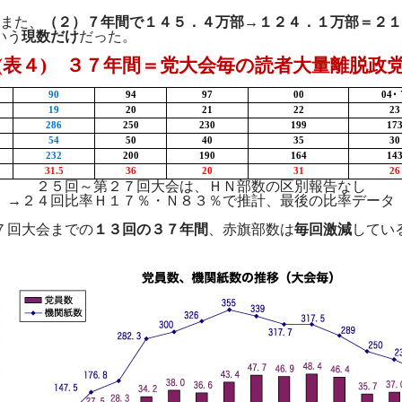
また、
（２）
７年間で１４５．４万部→１２４．１万部＝２１
いう
現数だけ
だった。
(
表４
)
３７年間＝党大会毎の読者大量離脱政
90
94
97
00
04
･
19
20
21
22
23
286
250
230
199
17
54
50
40
35
30
232
200
190
164
14
31.5
36
20
31
26
２５回～第２７回大会は、ＨＮ部数の区別報告なし
→２４回比率Ｈ１７％・Ｎ８３％で推計、最後の比率データ
７回大会までの
１３回の３７年間
、赤旗部数は
毎回激減
してい