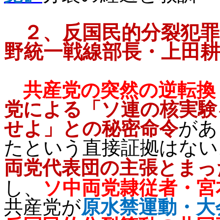
２、
反国民的分裂犯罪
野統一戦線部長
・上田耕
共産党の
突然の逆転換
党による「ソ連の核実験
せよ」との秘密命令
があ
たという直接証拠はない
両党代表団の主張とまっ
し、
ソ中両党隷従者・宮
共産党が
原水禁運動・大