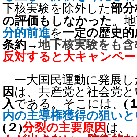
部分
下核実験を除外した
の評価もしなかった
。地
分的前進
を
一定の歴史的
条約→
地下核実験をも含
反対すると大キャンペー
一大国民運動に発展し
因
は、共産党と社会党と
入
である。そこには、
(
内の主導権獲得の狙いと
(
２
)
分裂の主要原因
は、