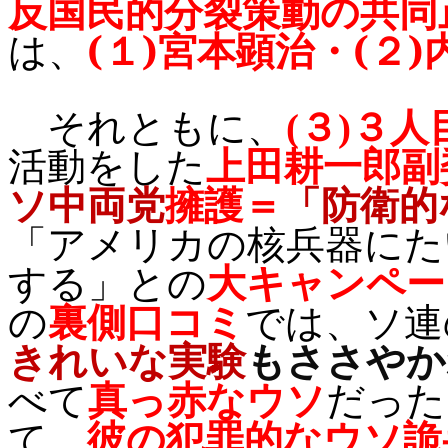
反国民的分裂策動の共同
は、
(
１
)
宮本顕治・
(
２
)
それともに、
(
３
)
３人
活動をした
上田耕一郎副
ソ中両党
擁護＝
「
防衛的
「アメリカの核兵器にた
する」との
大キャンペー
の
裏側口コミ
では、ソ連
きれいな実験
もささやか
べて
真っ赤なウソ
だった
て、
彼の犯罪的なウソ詭