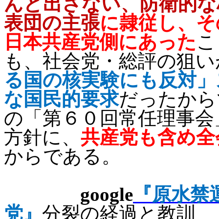
んど出さない、防衛的な
表団の主張
に隷従し、そ
日本共産党側にあった
こ
も、社会党・総評の狙い
る国の核実験にも反対」
な国民的要求
だったから
の「第６０回常任理事会
方針に、
共産党も含め全
からである。
google
『原水禁
党』
分裂の経過と教訓