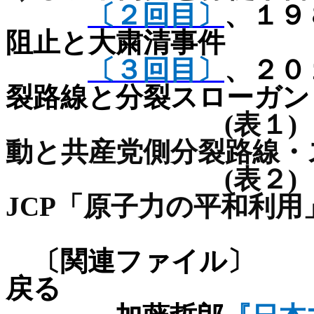
〔２回目〕
、１９
阻止と大粛清事件
〔３回目〕
、２０
裂路線と分裂スローガン
(
表１
)
動と共産党側分裂路線・
(
表２
)
JCP
「原子力の平和利用
〔関連ファ
戻る