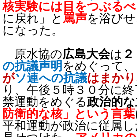
核実験には目をつぶるべ
に戻れ」と
罵声
を浴びせ
になった。
原水協の
広島大会
は
２
の抗議声明
をめぐって、
が
ソ連への抗議
はまかり
り、午後５時３０分に終
禁運動をめぐる
政治的な
防衛的な核」という言葉
平和運動が政治に従属し