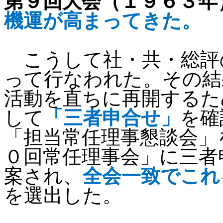
第９回大会（１９６３年
機運が高まってきた。
こうして社・共・総評
って行なわれた。その結
活動を直ちに再開するた
して
「三者申合せ」
を確
「担当常任理事懇談会」
０回常任理事会」に三者
案され、
全会一致でこれ
を選出した。