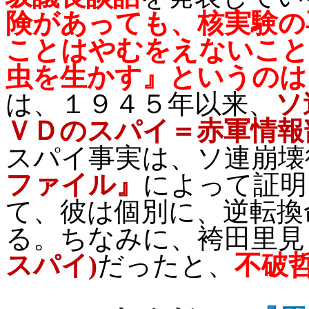
険があっても、核実験の
ことはやむをえないこと
虫を生かす』というのは
は、１９４５年以来、
ソ
ＶＤのスパイ＝赤軍情報
スパイ事実は、ソ連崩壊
ファイル』
によって証明
て、彼は個別に、逆転換
る。ちなみに、袴田里見
スパイ
)
だったと、
不破