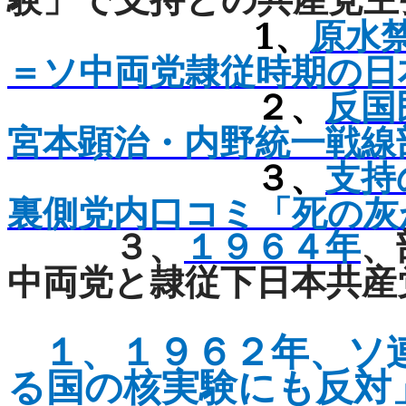
1
、
原水
＝ソ中両党隷従時期の日
２、
反国
宮本顕治・
内野統一戦線
３、
支持
裏側党内口コミ「死の灰
３、
１９６４年
、
中両党と隷従下日本共産
１、
１９６２年、ソ
る国の核実験
にも反対