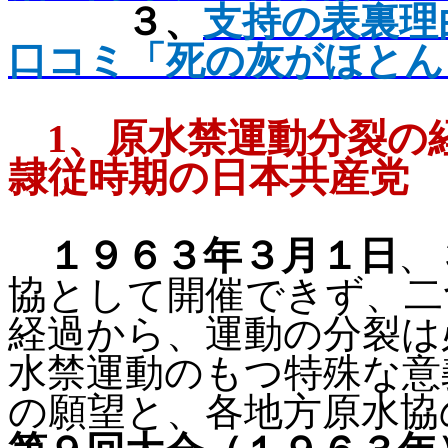
３、
支持の表
裏理
口コミ「死の灰がほとん
1
、
原水禁運動分裂の
隷従時期の日本共産党
１９６３年３月１日
、
協として開催できず、二
経過から、運動の分裂は
水禁運動のもつ特殊な意
の願望と、各地方原水協