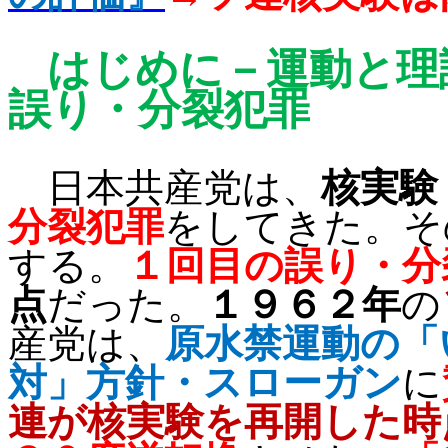
はじめに－運動と理
誤り
・分裂犯罪
日本共産党は、
核実験
分裂犯罪
をしてきた。そ
する。
１回目の誤り・分
点
だった。
１９６２年
の
産党は、
原水禁運動の「
対」方針・スローガン
に
連が核実験を再開した時