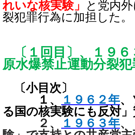
れいな核実験」
と党内外
裂犯罪行為に加担した。
〔１回目〕、１９６
原水爆禁止運
動分裂犯
〔小目次〕
１、
１９６２年
、
る国の核実験にも反対」
２、
１９６３年
、
験」で支持との共産党主