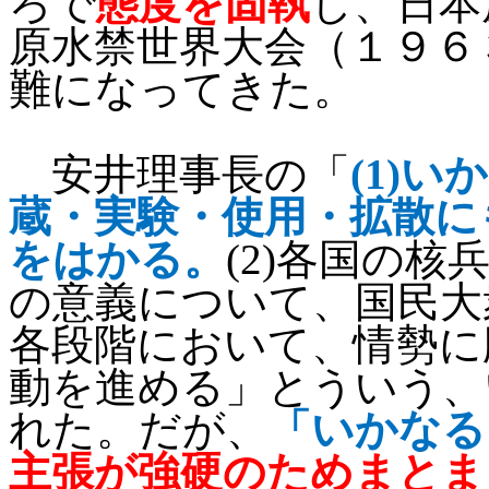
ろで
態度を固執
し、日本
原水禁世界大会（１９６
難になってきた。
安井理事長の「
(1)
いか
蔵・実験・使用・拡散に
をはかる。
(2)
各国の核
の意義について、国民大
各段階において、情勢に
動を進める」とういう、
れた。だが、
「いかなる
主張が強硬のためまとま