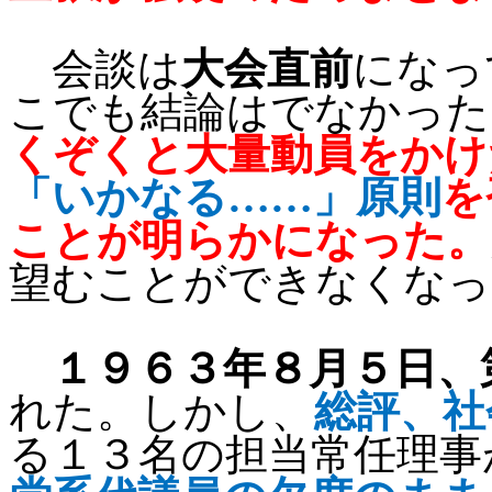
会談は
大会直前
になっ
こでも結論はでなかった
くぞくと大量動員をかけ
「いかなる……」原則
を
ことが明らかになった。
望むことができなくなっ
１９６３年８月５日、
れた。しかし、
総評、社
る１３名の担当常任理事