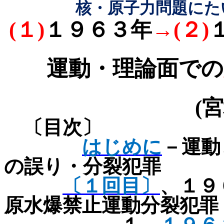
核・原子力問題にた
(
１
)
１９６３年
→
(
２
)
運動・理論面での
(
宮
〔目次〕
はじめに
－運動
の誤り・分裂犯罪
〔１回目〕
、１９
原水爆禁止運動分裂犯罪