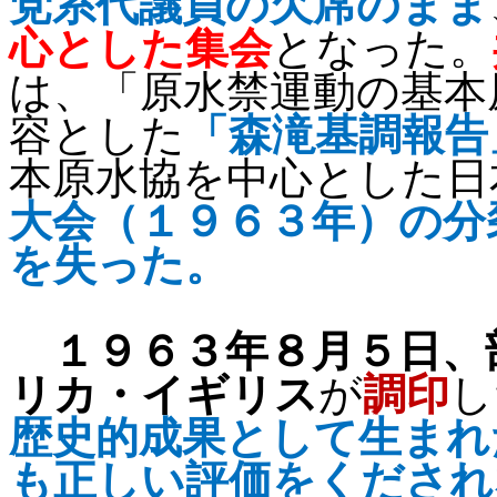
党系代議員の欠席のまま
心とした集会
となった。
は、「原水禁運動の基本
容とした
「森滝基調報告
本原水協を中心とした日
大会（１９６３年）の分
を失った。
１９６３年８月５日、
リカ・イギリス
が
調印
し
歴史的成果として生まれ
も正しい評価をくだされ