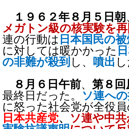
１９６２年８月５日朝
メガトン級の核実験を再
連の行動は
日本国民の被
に対しては暖かかった
日
の非難が殺到
し、
噴出
し
８月６日午前
、
第８回
最終日だった。
ソ連への
に怒った社会党が全役員
日本共産党
、
ソ連や中共