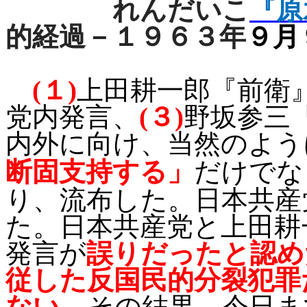
れんだいこ
『原
的経過－１９６３年
９月
(
１
)
上田耕一郎『前衛
党内発言、
(
３
)
野坂参三
内外に向け、当然のよう
断固支持する」
だけでな
り、流布した。日本共産
た。日本共産党と上田耕
発言が
誤りだったと認め
従した反国民的分裂犯罪
ない
。その結果、今日ま