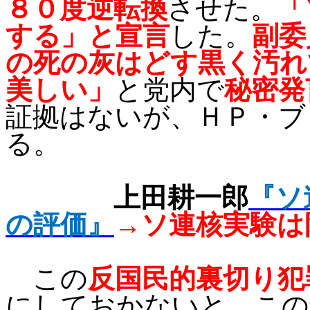
８０度逆転換
させた。
「
する」と宣言
した。
副委
の
死の灰はどす黒く汚れ
美しい
」
と党内で
秘密発
証拠はないが、ＨＰ・ブ
る。
上田耕一郎
『ソ
の評価』
→ソ連核実験は
この
反国民的裏切り犯
にしておかないと、この