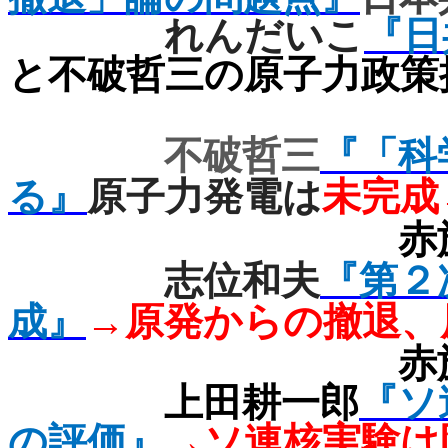
れんだいこ
『日
と不破哲三の原子力政策
不破哲三
『「科
る』
原子力発電は
未完成
赤
志位和夫
『第２
成』
→原発からの撤退、
赤
上田耕一郎
『ソ
の評価』
→
ソ連核実験は