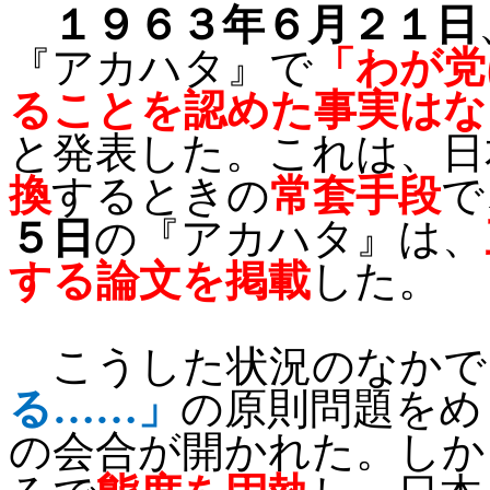
１９６３年６月２１日
『アカハタ』で
「わが党
ることを認めた事実はな
と発表した。これは、日
換
するときの
常套手段
で
５日
の『アカハタ』は、
する論文を掲載
した。
こうした状況のなかで
る……」
の原則問題をめ
の会合が開かれた。しか