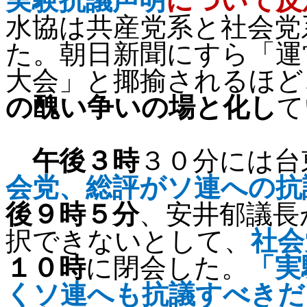
実験抗議声明
について反
水協は共産党系と社会党
た。朝日新聞にすら「運
大会」と揶揄されるほど
の醜い争いの場と化し
て
午後３時
３０分には台
会党、総評がソ連への抗
後９時５分
、安井郁議長
択できないとして、
社会
１０時
に閉会した。
「実
くソ連へも抗議すべきだ