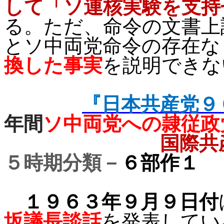
して「ソ連核実験を支持
る。ただ、命令の文書上
とソ中両党命令の存在な
換した事実
を説明できな
『日本共産党９
年間
ソ中両党への隷従政
国際共
５時期分類－
６部作１
１９６３年
９月９日付
坂議長談話
を発表してい