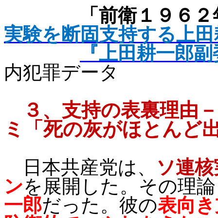
「前衛１９６２
実験を断固支持する上田
『上田耕一郎副
内犯罪データ
３、
支持の表裏理由－
ミ「死の灰がほとんど
日本共産党は、
ソ連核
ン
を展開した。その理論
一郎
だった。彼の
表向き