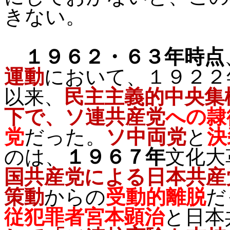
きない。
１９６２・６３年時点
運動
において、１９２２
以来、
民主主義的中央集
下で、ソ連共産党
への隷
党
だった。
ソ中両党
と
決
のは、
１９６７年
文化大
国共産党による日本共産
策動
からの
受動的離脱
だ
従犯罪者宮本顕治
と日本