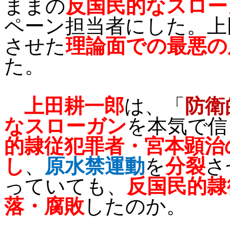
ままの
反国民的なスロー
ペーン担当者にした。上
させた
理論面での最悪の
た。
上田耕一郎
は、「
防衛
なスローガン
を本気で信
的隷従犯罪者・宮本顕治
し
、
原水禁運動
を
分裂
さ
っていても、
反国民的隷
落・腐敗
したのか。