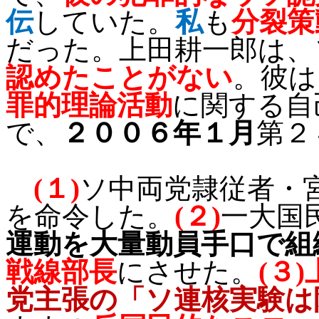
伝
していた。
私
も
分裂策
だった。上田耕一郎は、
認めたことがない
。彼は
罪的理論活動
に関する自
で、
２００６年１月
第２
(
１
)
ソ中両党隷従者・
を命令した。
(
２
)
一大国
運動を大量動員手口で組
戦線部長
にさせた。
(
３
)
党主張の
「ソ連核実験は