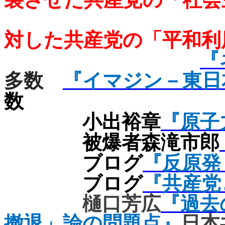
対した共産党の「平和利
『
多数
『イマジン－東日
数
小出裕章
『原子
被爆者森滝市郎
ブログ
『反原発
ブログ
『共産党
樋口芳広
『過去
撤退」論の問題点』
日本