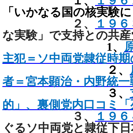
１、
１９６
「いかなる国の核実験に
２、
１９６
な実験」で支持との共産
1
、
主犯＝ソ中両党隷従時期
２、
者＝宮本顕治・
内野統一
３、
的」、裏側党内口コミ「
３、
１９６
ぐるソ中両党と隷従下日