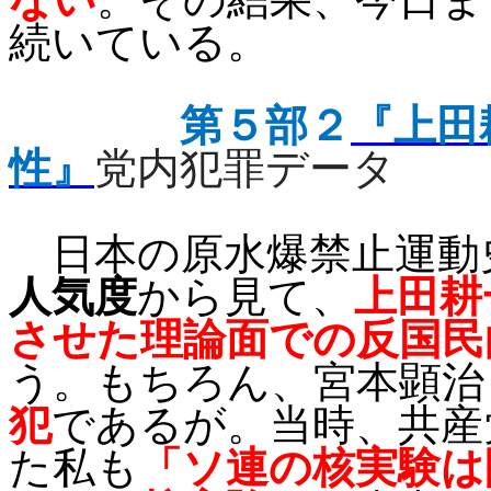
続いている。
第５部２
『上田
性』
党内犯罪データ
日本の原水爆禁止運動
人気度
から見て、
上田耕
させた理論面での反国民
う。もちろん、宮本顕治
犯
であるが。当時、共産
た私も
「ソ連の核実験は