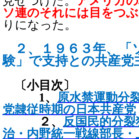
見せつけた。
アメリカの
ソ連のそれには目をつぶ
りになった。
２、
１９６３年、「
験」で支持との共産党
〔小目次〕
1
、
原水禁運動分
党隷従時期の日本共産党
２、
反国民的分裂
治・
内野統一戦線部長・