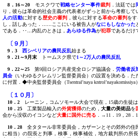
8
．
16
～
20
モスクワで
戦略センター事件
裁判
．法廷では
り，彼らは革命的社会主義の代表者がずっと前から考察して
人の活動
に対する
歴史の審判
，彼らに対する
革命の審判
をす
し，話しあった．……ここにいる被告人が
なにもしなかった
である．‥…内乱のときは，
あらゆる作為
が
犯罪
であるだけ
〔９月〕
9
．
3
西シベリアの農民反乱
始まる
9
．
21
～
9
月末
トームスク県で
1
～
2
万人の農民反乱
9
．
22
～
25
第
9
回ロシア共産党全ロシア協議会．
労働者反
員会
（いわゆるクレムリン監督委員会）の設置を決める．た
に付置．◆中央監督委員会（
Tsentral
’
naya kntrol
’
nayakomissiya
〔１０月〕
10
．
2
レーニン，コムソモール大会で現在，
15
歳の生徒は
10
．
25
工業製品輸入の
外貨獲得
のため，
大量の美術品
を
会から没収のイコンなど
大量に国外に売る
．→
11
．
19
，
28
．
1
10
．
28
全タタール非常委員会，カザーンとその郊外の住
に相当）の院長と判事，検事，検事補佐，地方裁判所の所