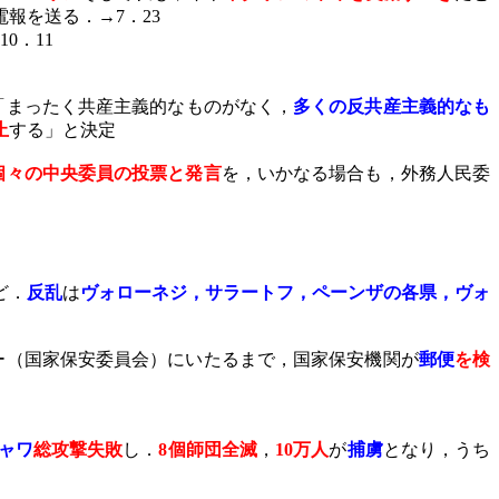
電報を送る．→
7
．
23
10
．
11
「まったく共産主義的なものがなく，
多くの反共産主義的なも
止
する」と決定
個々の中央委員の投票と発言
を，いかなる場合も，外務人民委
ど．
反乱
は
ヴォローネジ，サラートフ，ペーンザの各県，ヴォ
ー（国家保安委員会）にいたるまで，国家保安機関が
郵便
を検
ャワ
総攻撃失敗
し．
8
個師団全滅
，
10
万人
が
捕虜
となり，うち