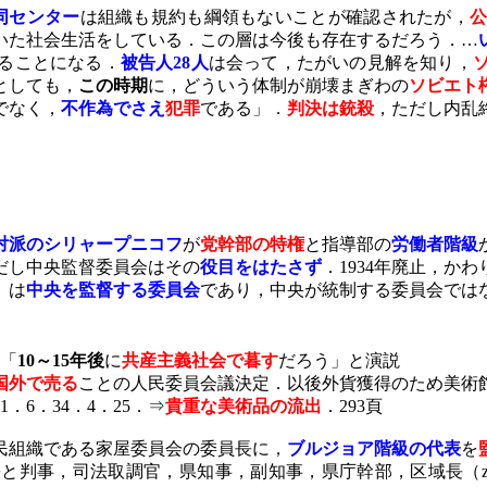
同センター
は組織も規約も綱領もないことが確認されたが，
いた社会生活をしている．この層は今後も存在するだろう．…
ることになる．
被告人
28
人
は会って，たがいの見解を知り，
としても，
この時期
に，どういう体制が崩壊まぎわの
ソビエト
でなく，
不作為でさえ
犯罪
である」．
判決は銃殺
，ただし内乱
対派のシリャープニコフ
が
党幹部の特権
と指導部の
労働者階級
だし中央監督委員会はその
役目をはたさず
．
1934
年廃止，かわ
）は
中央を監督する委員会
であり，中央が統制する委員会では
「
10
～
15
年後
に
共産主義社会で暮す
だろう」と演説
国外で売る
ことの人民委員会議決定．以後外貨獲得のため美術
1
．
6
．
34
．
4
．
25
．⇒
貴重な美術品の流出
．
293
頁
民組織である家屋委員会の委員長に，
ブルジョア階級の代表
を
長と判事，司法取調官，県知事，副知事，県庁幹部，区域長（