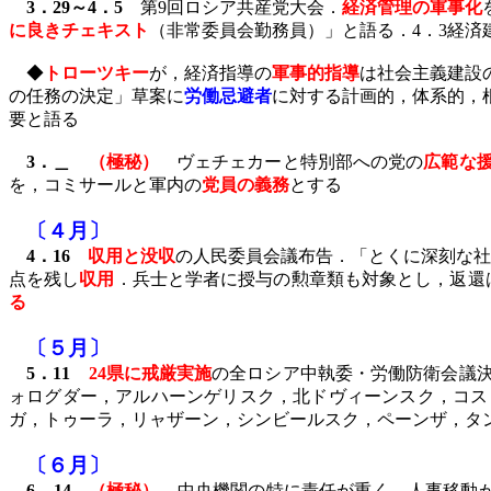
3
．
29
～
4
．
5
第
9
回ロシア共産党大会．
経済管理の軍事化
に良きチェキスト
（非常委員会勤務員）」と語る．
4
．
3
経済
◆
トローツキー
が，経済指導の
軍事的指導
は社会主義建設
の任務の決定」草案に
労働忌避者
に対する計画的，体系的，
要と語る
3
．＿
（極秘）
ヴェチェカーと特別部への党の
広範な
を，コミサールと軍内の
党員の義務
とする
〔４月〕
4
．
16
収用と没収
の人民委員会議布告．「とくに深刻な社
点を残し
収用
．兵士と学者に授与の勲章類も対象とし，返還
る
〔５月〕
5
．
11
24
県に戒厳実施
の全ロシア中執委・労働防衛会議
ォログダー，アルハーンゲリスク，北ドヴィーンスク，コス
ガ，トゥーラ，リャザーン，シンビールスク，ペーンザ，タ
〔６月〕
6
．
14
（極秘）
中央機関の特に責任が重く，人事移動が