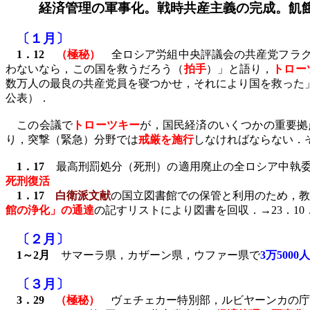
経済管理の軍事化。戦時共産主義の完成。飢
〔１月〕
1
．
12
（極秘）
全ロシア労組中央評議会の共産党フラク
わないなら，この国を救うだろう（
拍手
）」と語り，
トロー
数万人の最良の共産党員を寝つかせ，それにより国を救った
公表）．
この会議で
トローツキー
が，国民経済のいくつかの重要拠
り，突撃（緊急）分野では
戒厳を施行
しなければならない．
1
．
17
最高刑罰処分（死刑）の適用廃止の全ロシア中執
死刑復活
1
．
17
白衛派文献
の国立図書館での保管と利用のため，教
館の浄化」の通達
の記すリストにより図書を回収．→
23
．
10
〔２月〕
1
～
2
月
サマーラ県，カザーン県，ウファー県で
3
万
5000
人
〔３月〕
3
．
29
（極秘）
ヴェチェカー特別部，ルビヤーンカの庁