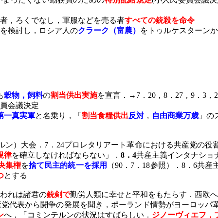
者，ろくでなし，軍服などを売る者
すべての銃殺を命令
を検討し，ロシア人の
クラーク（富農）
をトゥルケスターンか
も
穀物，飼料
の
割当供出実施
を宣言．→
7
．
20
，
8
．
27
，
9
．
3
，
2
員会議決定
第一真実軍
と名乗り，「
割当食糧供出
反対
，
自由商業万歳
」の
ルン）大会．
7
．
24
プロレタリアート革命における共産党の役
規律
を確立しなければならない」．
8
．
4
共産主義インタナショ
央集権
を
捨て民主的統一を採用
（
90
．
7
．
18
参照）．
8
．
6
共産
つ
とする
われは諸君の
銃剣で
勤労人類に幸せと平和をもたらす．西欧へ
党代表から闘争の発展を聞き，ポーランド情勢がヨーロッパ
ン
へ，「コミンテルンの状況はすばらしい．
ジノーヴィエフ，