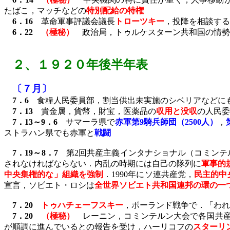
たばこ，マッチなどの
特別配給の特権
6
．
16
革命軍事評議会議長
トローツキー
，投降を相談する
6
．
22
（極秘）
政治局，トゥルケスターン共和国の情勢
２、
１９２０年後半年表
〔７月〕
7
．
6
食糧人民委員部，割当供出未実施のシベリアなどに
7
．
13
貴金属，貨幣，財宝，医薬品の
収用と没収
の人民委
7
．
13
～
9
．
6
サマーラ県で
赤軍第
9
騎兵師団（
2500
人）
，
ストラハン県でも赤軍と
戦闘
7
．
19
～
8
．
7
第
2
回共産主義インタナショナル（コミンテ
されなければならない．内乱の時期には自己の隊列に
軍事的
中央集権的な」組織を強制
．
1990
年にソ連共産党，
民主的中
宣言，ソビエト・ロシは
全世界ソビエト共和国連邦の環の一
7
．
20
トゥハチェーフスキー
，ポーランド戦争で．「われ
7
．
20
（極秘）
レーニン，コミンテルン大会で各国共産
が順調に進んでいるとの報告を受け，ハーリコフの
スターリ