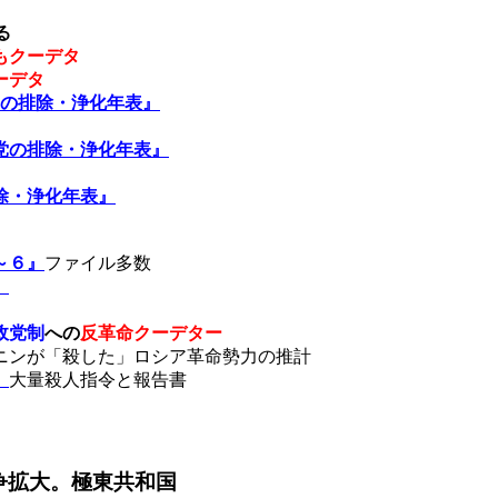
る
もクーデタ
ーデタ
の排除・浄化年表』
党の排除・浄化年表』
除・浄化年表』
～６』
ファイル多数
』
政党制
への
反革命クーデター
ニンが
「殺した」
ロシア革命勢力の推計
』
大量殺人指令と報告書
争拡大。極東共和国