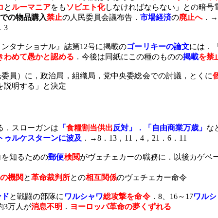
コ
と
ルーマニア
をも
ソビエト化
しなければならない」との暗号
での物品購入
禁止
の人民委員会議布告．
市場経済
の
廃止へ
．→
．
3
インタナショナル』誌第
12
号に掲載の
ゴーリキーの論文
には．
きわめて愚かと認める
．今後は同紙にこの種のものの
掲載
を禁
委員）に，政治局，組織局，党中央委総会での討議，とくに
を説明する」と決定
る．スローガンは
「
食糧割当供出
反対」．「自由商業万歳」
な
トゥルケスターンに波及
．→
8
．
13
，
11
，
4
，
21
．
6
．
11
を知るための
郵便
検閲
がヴェチェカーの職務に．以後カゲベ
の機関
と
革命裁判所
との
相互関係
のヴェチェカー命令
ンド
と戦闘の部隊に
ワルシャワ
総攻撃を命令
．
8
、
16
～
17
ワルシ
約
3
万人が
消息不明
．
ヨーロッパ革命の夢くずれる