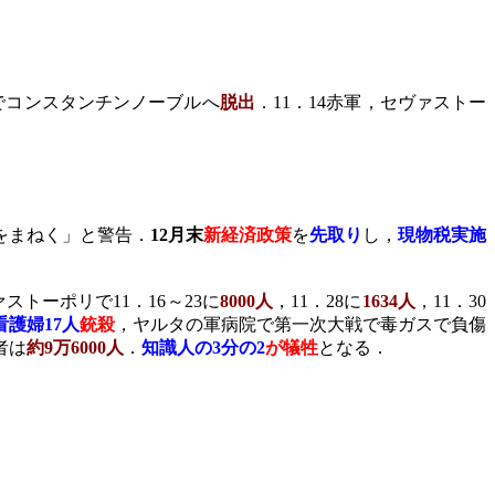
でコンスタンチンノーブルへ
脱出
．
11
．
14
赤軍，セヴァストー
をまねく」と警告．
12
月末
新経済政策
を
先取り
し，
現物税実施
ァストーポリで
11
．
16
～
23
に
8000
人
，
11
．
28
に
1634
人
，
11
．
30
看護婦
17
人
銃殺
，ヤルタの軍病院で第一次大戦で毒ガスで負傷
者は
約
9
万
6000
人
．
知識人の
3
分の
2
が犠牲
となる．