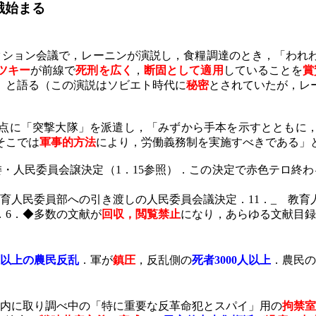
餓始まる
ション会議で，レーニンが演説し，食糧調達のとき，「われ
ツキー
が前線で
死刑を広く
，
断固として適用
していることを
賞
」と語る（この演説はソビエト時代に
秘密
とされていたが，レ
点に「突撃大隊」を派遣し，「みずから手本を示すとともに
そこでは
軍事的方法
により，労働義務制を実施すべきである」
委・人民委員会譲決定（
1
．
15
参照）．この決定で赤色テロ終わ
育人民委員部への引き渡しの人民委員会議決定．
11
．
_
教育人
．
6
．◆多数の文献が
回収，閲覧禁止
になり，あらゆる文献目録
以上の農民反乱
．軍が
鎮圧
，反乱側の
死者
3000
人以上
．農民の
内に取り調べ中の「特に重要な反革命犯とスパイ」用の
拘禁室