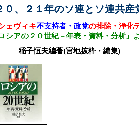
２０、２１年のソ連とソ連共産
シェヴィキ
不支持者・政党
の排除・浄化
ロシアの２０世紀－年表・資料・分析』
稲子恒夫編著
(
宮地抜粋・編集
)