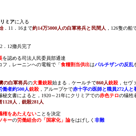
リミア
に入る
始
．
11
．
16
まで
約
14
万
5000
人の白軍将兵と民間人
，
126
隻の船
2
．
12
撤兵完了
長
を認める司法人民委員部通達
コフ，レーニンへの電報で「
食糧割当供出
は
パルチザンの反乱
虜の白軍将兵
の
大量銃殺
始まる．ケールチで
860
人
銃殺
，セヴ
労働者約
500
人
銃殺
，アループケで
赤十字の医師と職員
272
人と
極秘文書によると，
1920
～
21
年にクリミアでの
赤色テロ
の犠牲
者
1128
人
，
銃殺
281
人
議権をあたえない
ことを決定
ツキー
の
労働組合の「国家化」論
をはげしく
非難