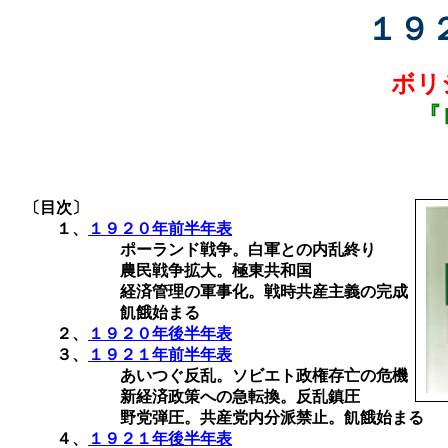
１９
ボリ
『
〔目次〕
１、
１９２０年前半年表
ポーランド戦争。白軍との内乱終り
農民戦争拡大。極東共和国
経済管理の軍事化。戦時共産主義の完成
飢餓始まる
２、
１９２０年後半年表
３、
１９２１年前半年表
あいつぐ反乱。ソビエト政権存亡の危機
新経済政策への急転換。反乱鎮圧
野党弾圧。共産党内分派禁止。飢餓始まる
４、
１９２１年後半年表