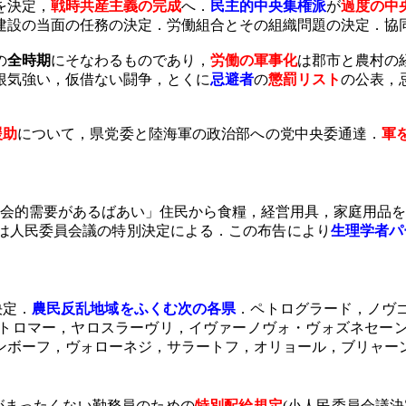
を決定，
戦時共産主義の完成
へ．
民主的中央集権派
が
過度の中
建設の当面の任務の決定．労働組合とその組織問題の決定．協
の
全時期
にそなわるものであり，
労働の軍事化
は郡市と農村の
根気強い，仮借ない闘争，とくに
忌避者
の
懲罰リスト
の公表，
援助
について，県党委と陸海軍の政治部への党中央委通達．
軍
会的需要があるばあい」住民から食糧，経営用具，家庭用品を
は人民委員会議の特別決定による．この布告により
生理学者パ
決定．
農民反乱地域をふくむ次の各県
．ペトログラード，ノヴ
トロマー，ヤロスラーヴリ，イヴァーノヴォ・ヴォズネセー
ンボーフ，ヴォローネジ，サラートフ，オリョール，ブリャー
まったくない勤務員のための
特別配給規定
(
小人民委員会議決