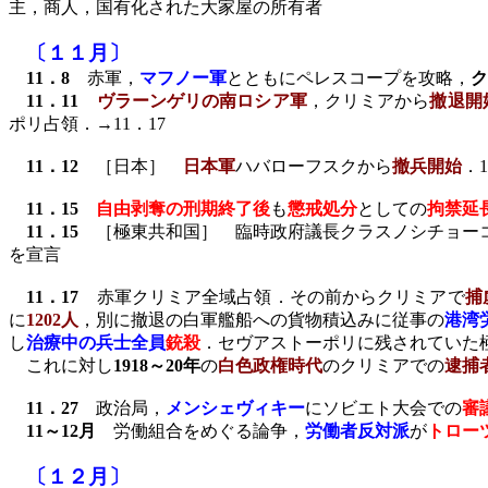
主，商人，国有化された大家屋の所有者
〔１１月〕
11
．
8
赤軍，
マフノー軍
とともにペレスコープを攻略，
ク
11
．
11
ヴラーンゲリの南ロシア軍
，クリミアから
撤退開
ポリ占領．→
11
．
17
11
．
12
［日本］
日本軍
ハバローフスクから
撤兵開始
．
1
11
．
15
自由剥奪の刑期終了後
も
懲戒処分
としての
拘禁延
11
．
15
［極東共和国］ 臨時政府議長クラスノシチョー
を宣言
11
．
17
赤軍クリミア全域占領．その前からクリミアで
捕
に
1202
人
，別に撤退の白軍艦船への貨物積込みに従事の
港湾
し
治療中の兵士全員
銃殺
．セヴアストーポリに残されていた
これに対し
1918
～
20
年
の
白色政権時代
のクリミアでの
逮捕
11
．
27
政治局，
メンシェヴィキー
にソビエト大会での
審
11
～
12
月
労働組合をめぐる論争，
労働者反対派
が
トロー
〔１２月〕