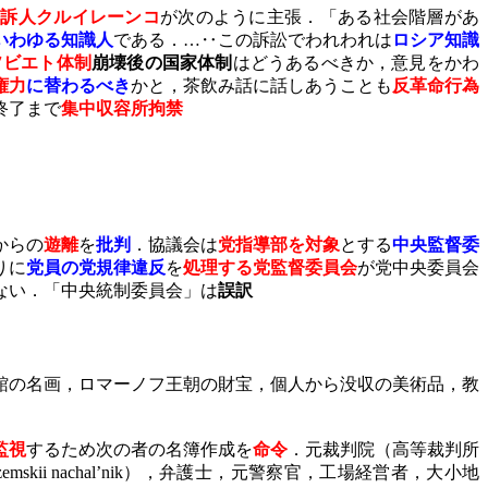
公訴人クルイレーンコ
が次のように主張．「ある社会階層があ
いわゆる知識人
である．…‥この訴訟でわれわれは
ロシア知識
ソビエト体制
崩壊後の国家体制
はどうあるべきか，意見をかわ
権力
に替わるべき
かと，茶飲み話に話しあうことも
反革命行為
終了まで
集中収容所拘禁
からの
遊離
を
批判
．協議会は
党指導部を対象
とする
中央監督委
りに
党員の党規律違反
を
処理する党監督委員会
が党中央委員会
ない．「中央統制委員会」は
誤訳
館の名画，ロマーノフ王朝の財宝，個人から没収の美術品，教
監視
するため次の者の名簿作成を
命令
．元裁判院（高等裁判所
zemskii nachal
’
nik
），弁護士，元警察官，工場経営者，大小地