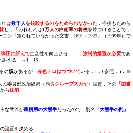
われは
数千人
を
銃殺するのをためらわなかった
．今後もためら
賛
し，「われわれは
1
万人の白衛軍の将校
を片づけることで，
ーニン『知られていなかった文書．
1891
～
1922
』（
1999
年）で
，
弾圧に訴えて
生産性を向上させ……，
強制的措置が必要
であ
と訴える．→
1
．
15
るの
説
があるが，
赤色テロはつづいて
いる．
1
．
6
参照．
5
．
19
民委員部政治総局（局長
クループスカヤ
）設置，その
「図書
から
抹消
主な武器が
農耕用の大熊手
だったので，別名
「大熊手の乱」
の設置を決める