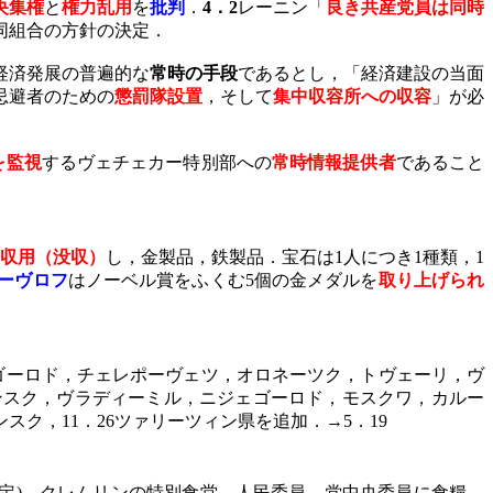
央集権
と
権力乱用
を
批判
．
4
．
2
レーニン「
良き共産党員は同時
同組合の方針の決定．
経済発展の普遍的な
常時の手段
であるとし，「経済建設の当面
忌避者のための
懲罰隊設置
，そして
集中収容所への収容
」が必
を監視
するヴェチェカー特別部への
常時情報提供者
であること
収用（没収）
し，金製品，鉄製品．宝石は
1
人につき
1
種類，
1
ーヴロフ
はノーベル賞をふくむ
5
個の金メダルを
取り上げられ
ゴーロド，チェレポーヴェツ，オロネーツク，トヴェーリ，ヴ
ンスク，ヴラディーミル，ニジェゴーロド，モスクワ，カルー
ンスク，
11
．
26
ツァリーツィン県を追加．→
5
．
19
定
)
．クレムリンの特別食堂，人民委員，党中央委員に食糧，