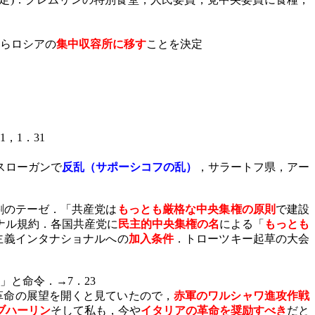
らロシアの
集中収容所に移す
ことを決定
1
，
1
．
31
スローガンで
反乱（サポーシコフの乱）
，サラートフ県，アー
割のテーゼ．「共産党は
もっとも厳格な中央集権の原則
で建設
ナル規約．各国共産党に
民主的中央集権の名
による「
もっとも
主義インタナショナルへの
加入条件
．トローツキー起草の大会
」と命令．→
7
．
23
革命の展望を開くと見ていたので，
赤軍のワルシャワ進攻作戦
ブハーリン
そして私も，今や
イタリアの革命を奨励すべき
だと