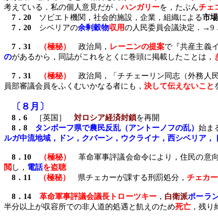
考えている．私の個人意見だが，
ハンガリー
を，たぶん
チェ
7
．
20
ソビエト機関，社会的施設，企業，組織による
市場
7
．
20
シベリアの
余剰穀物
収用
の人民委員会議決定．→
9
7
．
31
（極秘）
政治局，
レーニンの提案
で『共産主義
の
があるから，同誌がこれをとくに巻頭に掲載したことは，
7
．
31
（極秘）
政治局，「チチェーリン同志（外務人民
員部審議会員をふくむいかなる者にも，
決して伝えないこと
〔８月〕
8
．
6
［英国］
対ロシア経済封鎖
を再開
8
．
8
タンボーフ県で農民反乱（アントーノフの乱）
始ま
ルガ中流地域，ドン，クバーン，ウクライナ，西シベリア，
8
．
10
（極秘）
革命軍事評議会命令により，住民の意向
閲
し，
電話
を盗聴
8
．
11
（極秘）
県チェカーが課する刑罰処分，
チェカー
8
．
14
革命軍事評議会議長トローツキー
，
白衛派
ポーラ
半分以上が収容所での非人道的処遇と飢えのため
死亡
，残り