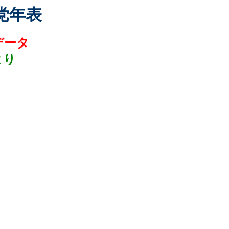
党年表
データ
より