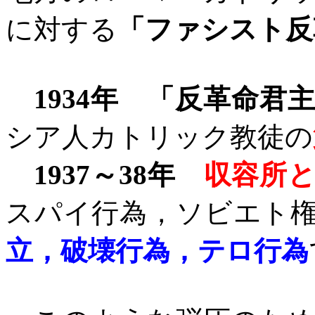
に対する
「ファシスト反
1934
年
「反革命君
シア人カトリック教徒の
1937
～
38
年
収容所
スパイ行為，ソビエト
立，破壊行為，テロ行為