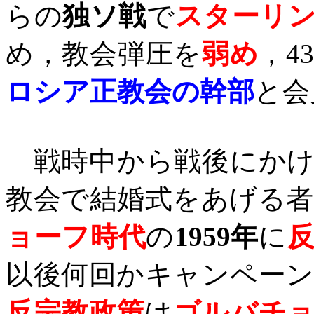
らの
独ソ戦
で
スターリ
め，教会弾圧を
弱め
，
4
ロシア正教会の幹部
と会
戦時中から戦後にかけ
教会で結婚式をあげる
ョーフ時代
の
1959
年
に
以後何回かキャンペー
反宗教政策
は
ゴルバチ