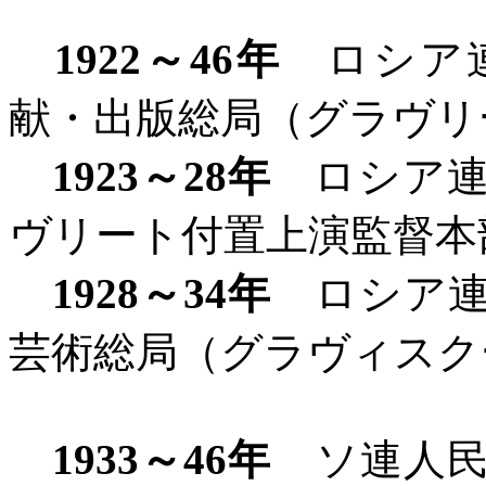
1922
～
46
年
ロシア連
献・出版総局（グラヴリ
1923
～
28
年
ロシア連
ヴリート付置上演監督本
1928
～
34
年
ロシア連
芸術総局（グラヴィスク
1933
～
46
年
ソ連人民