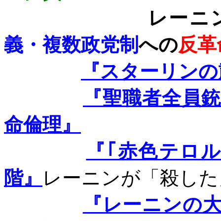
レーニンがし
義・複数政党制
への
反革
『スターリンの
『聖職者全員
命倫理』
『｢赤色テロ
階』
レーニンが
「殺した
『レーニンの