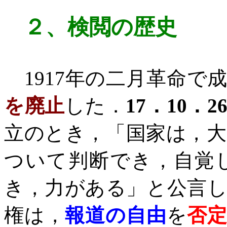
２、
検閲の歴史
1917
年の二月革命で
を廃止
した．
17
．
10
．
2
立のとき，「国家は，
ついて判断でき，自覚
き，力がある」と公言
権は，
報道の自由
を
否