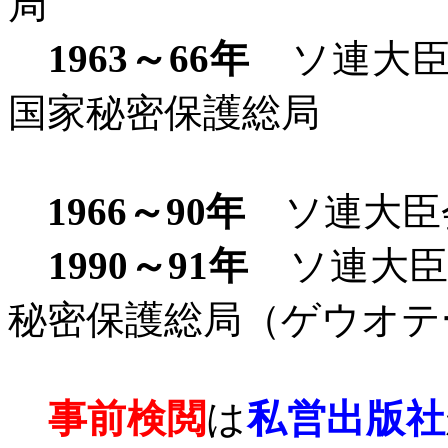
局
1963
～
66
年
ソ連大臣
国家秘密保護総局
1966
～
90
年
ソ連大臣
1990
～
91
年
ソ連大臣
秘密保護総局（ゲウオテ
事前検閲
は
私営出版社