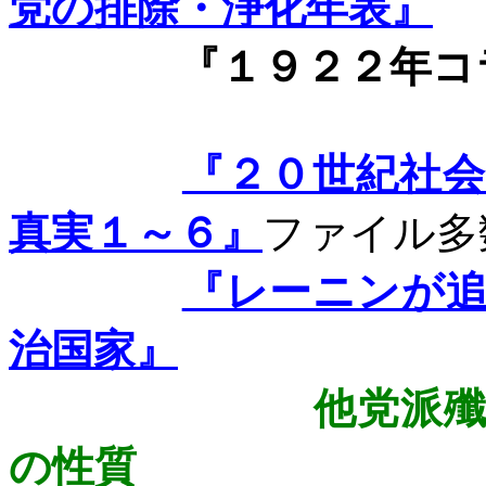
党の排除・浄化年表』
『１９２２年コラ
『２０世紀社
真実１～６』
ファイル多
『レーニンが
治国家』
他党派
の性質