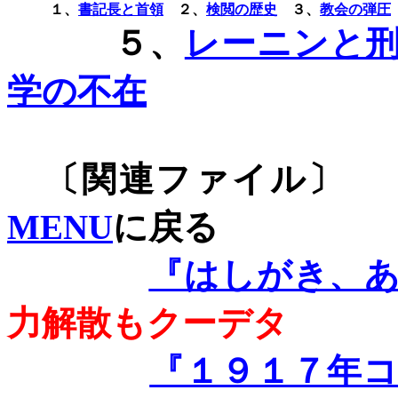
１、
書記長と首領
２、
検閲の歴史
３、
教会の弾圧
５、
レーニンと刑
学の不在
〔関連
MENU
に戻る
『はしがき、
力解散もクーデタ
『１９１７年