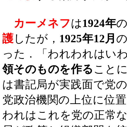
カーメネフ
は
1924
年
護
したが，
1925
年
12
月
った．「われわれはい
領そのものを作る
こと
は書記局が実践面で党
党政治機関の上位に位
われはこれを党の正常