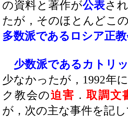
の資料と著作が
公表
さ
たが，そのほとんどこ
多数派であるロシア正教
少数派であるカトリ
少なかったが，
1992
年
ク教会の
迫害
．
取調文
が，次の主な事件を記し