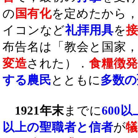
の
国有化
を定めたから
イコンなど
礼拝用具
を
布告名は「教会と国家
変造
された）．
食糧徴
する農民
とともに
多数の
1921
年末
までに
600
以
以上の聖職者と信者
が