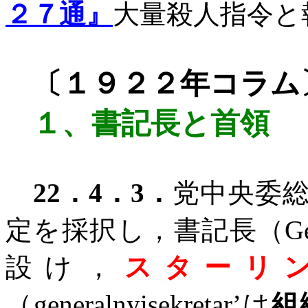
２７通』
大量殺人指令と
〔１９２２年コラム
１、
書記長と首領
22
．
4
．
3
．
党中央委
定を採択し，書記長（
Ge
設け，
スターリ
（
generalnyisekretar
’は
組