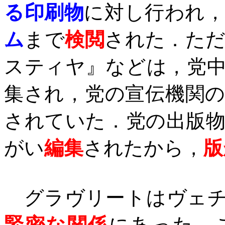
る印刷物
に対し行われ
ム
まで
検閲
された．た
スティヤ』などは，党
集され，党の宣伝機関
されていた．党の出版
がい
編集
されたから
，
版
グラヴリートはヴェチ
緊密な関係
にあった．