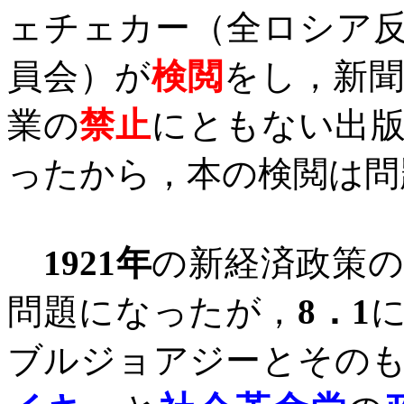
ェチェカー（全ロシア
員会）が
検閲
をし，新
業の
禁止
にともない出
ったから，本の検閲は問
1921
年
の新経済政策
問題になったが，
8
．
1
ブルジョアジーとその