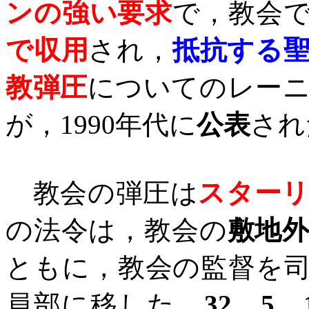
ンの強い要求
で，教会
で収用
され，
抵抗する
教弾圧
についてのレー
が，
1990
年代に
公表
され
教会の弾圧は
スター
の法令は，教会の
敷地
ともに，教会の監督を
員部に移した．
32
．
5
．