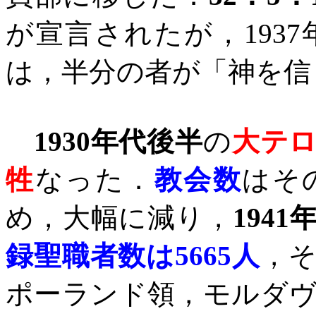
が宣言されたが，
1937
は，半分の者が「神を信
1930
年代後半
の
大テ
牲
なった．
教会数
はそ
め，大幅に減り，
1941
録聖職者数は
5665
人
，
ポーランド領，モルダ