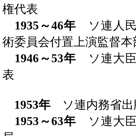
権代表
1935
～
46
年
ソ連人民
術委員会付置上演監督本
1946
～
53
年
ソ連大臣
表
1953
年
ソ連内務省出
1953
～
63
年
ソ連大臣