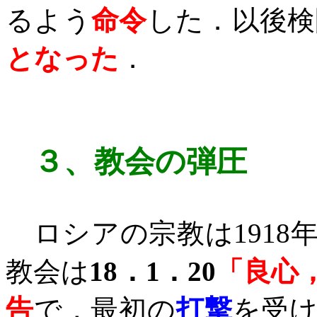
るよう
命令
した．以後検
となった
．
３、
教会の弾圧
ロシアの宗教は
1918
教会は
18
．
1
．
20
「良心
告
で，最初の
打撃
を受