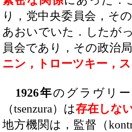
り，党中央委員会，そ
あおいでいた．したが
員会であり，その政治
ニン，トローツキー，ス
1926
年
のグラヴリー
（
tsenzura
）は
存在しな
地方機関は，監督（
kont