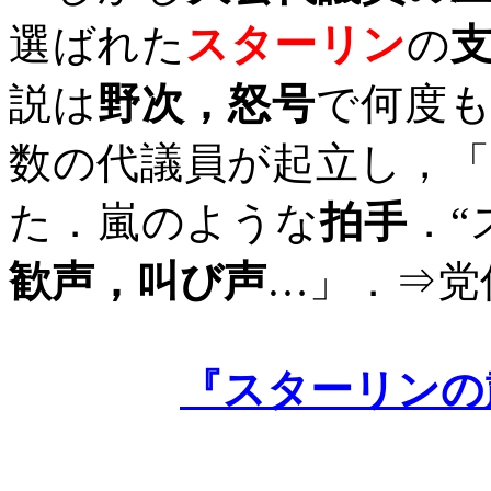
選ばれた
スターリン
の
説は
野次，怒号
で何度
数の代議員が起立し，「
た．嵐のような
拍手
．“
歓声，叫び声
…」．⇒党
『スターリンの