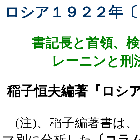
ロシア１９２２年〔
書記長と首領、検
レーニンと刑
稲子恒夫編著『ロシ
(
注
)
、稲子編著書は、
マ別に分析した
〔コラ