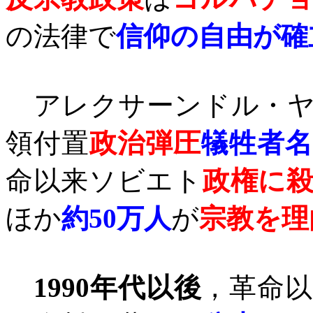
の法律で
信仰の自由が確
アレクサーンドル・ヤ
領付置
政治弾圧
犠牲者
命以来ソビエト
政権に
ほか
約
50
万人
が
宗教を理
1990
年代以後
，革命