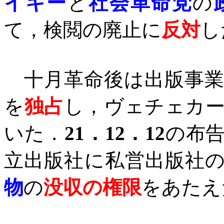
イキー
と
社会革命党
の
て，検閲の廃止に
反対
し
十月革命後は出版事業
を
独占
し，ヴェチェカ
いた．
21
．
12
．
12
の布
立出版社に私営出版社
物
の
没収の権限
をあたえ