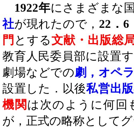
1922
年
にさまざまな
社
が現れたので，
22
．
6
門
とする
文献・出版総
教育人民委員部に設置
劇場などでの
劇，オペ
設置した．以後
私営出版
機関
は次のように何回
が，正式の略称としてグ