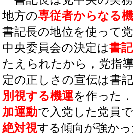
地方の
専従者からなる
書記長の地位を使って
中央委員会の決定は
書
たえられたから，党指
定の正しさの宣伝は書
別視する機運
を作った
加運動
で入党した党員
絶対視
する傾向が強かっ