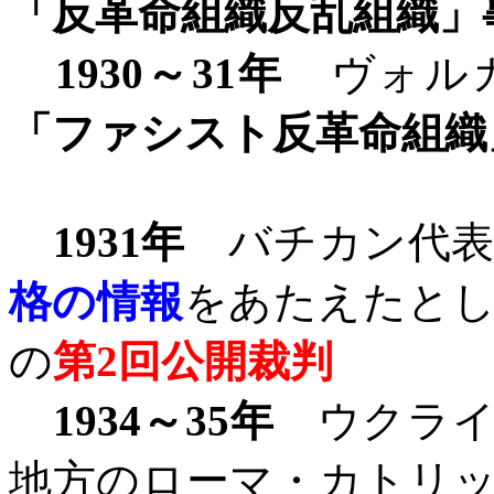
「反革命組織反乱組織」
1930
～
31
年
ヴォルガ
「ファシスト反革命組織
1931
年
バチカン代表
格の情報
をあたえたと
の
第
2
回公開裁判
1934
～
35
年
ウクライ
地方のローマ・カトリ