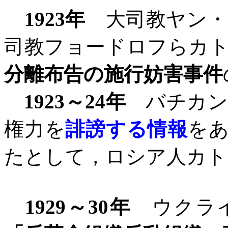
1923
年
大司教ヤン・
司教フョードロフらカ
分離布告の施行
妨害事件
1923
～
24
年
バチカン
権力を
誹謗する情報
を
たとして，ロシア人カト
1929
～
30
年
ウクライ