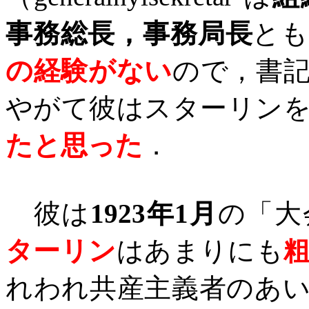
事務総長，事務局長
とも
の経験がない
ので，書
やがて彼はスターリン
たと思った
．
彼は
1923
年
1
月
の「大
ターリン
はあまりにも
れわれ共産主義者のあ