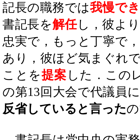
記長の職務では
我慢で
書記長を
解任
し，彼よ
忠実で，もっと丁寧で
あり，彼ほど気まぐれ
ことを
提案
した．この
の第
13
回大会で代議員
反省していると言った
の
書記長は党中央の実務