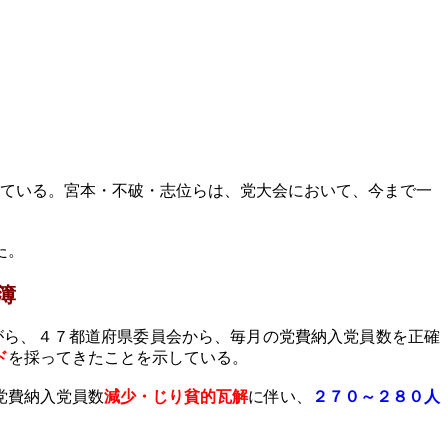
ている。宮本・不破・志位らは、党大会において、今まで一
た。
簿
がら、４７都道府県委員会から、毎月の党費納入党員数を正確
ド
を採ってきたことを示している。
党費納入党員数
減少・じり貧的瓦解
に伴い、
２７０～２８０人