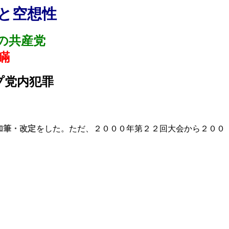
と空想性
の共産党
瞞
プ党内犯罪
加筆・改定
をした。ただ、２０００年第２２回大会から２００