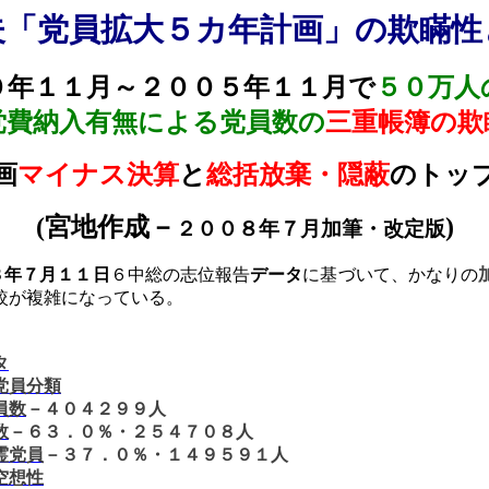
夫「党員拡大５カ年計画」の欺瞞性
０年１１月～２００５年１１月で
５０万人
党費納入有無による党員数の
三重帳簿の欺
画
マイナス決算
と
総括放棄・隠蔽
のトッ
(
宮地作成－
)
２００８年７月加筆・改定版
８年７月１１日
６中総の志位報告
データ
に基づいて、かなりの
較が複雑になっている。
タ
党員分類
員数
－４０４２９９人
数
－６３．０％・２５４７０８人
霊党員
－３７．０％・１４９５９１人
空想性