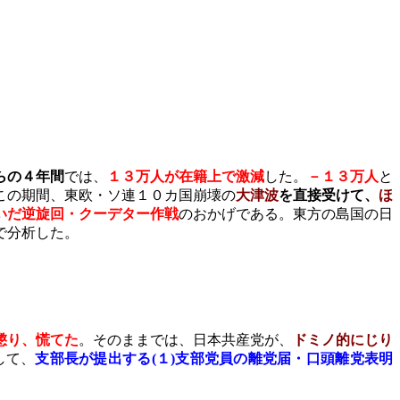
らの４年間
では、
１３万人が在籍上で激減
した。
－１３万人
と
この期間、東欧・ソ連１０カ国崩壊の
大津波
を直接受けて、
ほ
いだ逆旋回・クーデター作戦
のおかげである。東方の島国の日
で分析した。
懲り、慌てた
。そのままでは、日本共産党が、
ドミノ的にじり
して、
支部長が提出する
(
１
)
支部党員の離党届・口頭離党表明