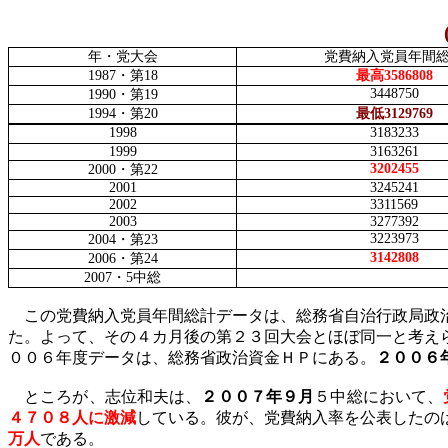
年・党大会
党費納入党員年間
1987
・第
18
最高
3586808
3448750
1990
・第
19
1994
・第
20
最低
3129769
1998
3183233
1999
3163261
3202455
2000
・第
22
2001
3245241
2002
3311569
2003
3277392
3223973
2004
・第
23
3142808
2006
・第
24
2007
・
5
中総
この党費納入党員年間総計データは、総務省自治行政局政治
た。よって、その４カ月後の第２３回大会とほぼ同一と考え
００６年度データは、総務省政治資金ＨＰにある。
２００６
ところが、志位和夫は、
２００７年９月
５中総において、
４７０８人に激減
している。彼が、党費納入率を公表したの
万人
である。