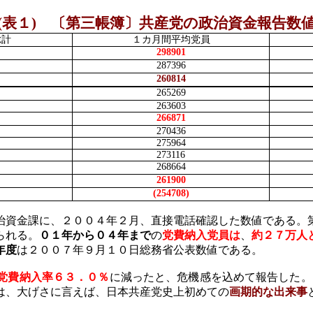
(
表１
)
〔第三帳簿〕共産党の政治資金報告数
総計
１カ月間平均党員
298901
287396
260814
265269
263603
266871
270436
275964
273116
268664
261900
(254708)
資金課に、２００４年２月、直接電話確認した数値である。
られる。
０１年から０４年まで
の
党費納入党員は
、
約２７万人
年度
は２００７年９月１０日総務省公表数値である。
党費納入率６３．０％
に減ったと、危機感を込めて報告した。
は、大げさに言えば、日本共産党史上初めての
画期的な出来事