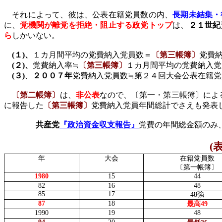
それによって、彼は、公表在籍党員数の内、
長期未結集・
に、
党機関が離党を拒絶・阻止する政党トップ
は、
２１世紀
ら
しかいない。
(
１
)
、
１カ月間平均の党費納入党員数＝
〔第三帳簿〕
党費
(
２
)
、
党費納入率≒
〔第三帳簿〕
１カ月間平均の党費納入党
(
３
)
、
２００７年
党費納入党員数≒第２４回大会公表在籍党
〔第二帳簿〕
は、
非公表
なので、〔第一・第三帳簿〕によ
に報告した
〔第三帳簿〕
党費納入党員年間総計でさえも発表
共産党
『政治資金収支報告』
党費の年間総金額のみ
(
年
大会
在籍党員数
〔第一帳簿〕
1980
15
44
82
16
48
85
17
48
強
87
18
最高
49
1990
19
48