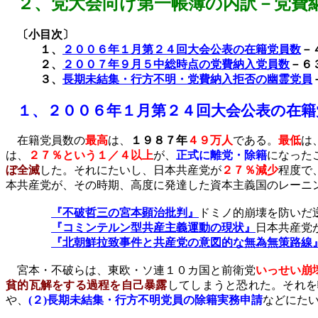
２、
党大会向け第一帳簿の内訳－党費
〔小目次〕
１、
２００６年１月第２４回大会公表の在籍党員数
－
２、
２００７年９月５中総時点の党費納入党員数
－６
３、
長期未結集・行方不明・党費納入拒否の幽霊党員
１、
２００６年１月第２４回大会公表の在籍
在籍党員数の
最高
は、
１９８７年
４９万人
である。
最低
は
は、
２７％という１／４以上
が、
正式に離党・除籍
になった
ぼ全滅
した。それにたいし、日本共産党が
２７％減少
程度で
本共産党が、その時期、高度に発達した資本主義国のレーニ
『不破哲三の宮本顕治批判』
ドミノ的崩壊を防いだ
『コミンテルン型共産主義運動の現状』
日本共産党
『北朝鮮拉致事件と共産党の意図的な無為無策路線
宮本・不破らは、東欧・ソ連１０カ国と前衛党
いっせい崩
貧的瓦解をする過程を自己暴露
してしまうと恐れた。それを
や、
(
２
)
長期未結集・行方不明党員の除籍実務申請
などにた