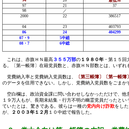
94
20
最低
36
97
21
37
98
／
2000
22
386517
04
23
403793
06
24
404299
07
・
9
5
中総
08
・
7
6
中総
これは、赤旗ＨＮ最高
３５５万部
の
１９８０年
・第１５回
る。〔第一帳簿〕在籍党員数と、赤旗ＨＮ部数とは、いずれ
党費納入率と党費納入党員数は、
〔第三帳簿〕〔第一帳簿
のデータを信用できない。しかし、党費納入党員数をごまか
空白欄は、政治資金課に問い合わせしなかっただけで、他意
１９万人もが、長期未結集・行方不明の幽霊党員だったとい
ていたとは、驚きである。彼らは一種の
党内向け詐欺
をした
が、
２００３年１２月
１０中総で報告した。