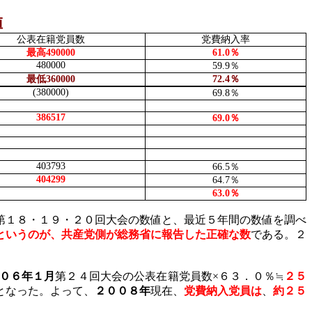
値
公表在籍党員数
党費納入率
最高
490000
61.0
％
480000
59.9
％
最低
360000
72.4
％
(380000)
69.8
％
386517
69.0
％
403793
66.5
％
404299
64.7
％
63.0
％
第１８・１９・２０回大会の数値と、最近５年間の数値を調べ
というのが、共産党側が総務省に報告した正確な数
である。２
０６年１月
第２４回大会の公表在籍党員数×６３．０％≒
２５
となった。よって、
２００８年
現在、
党費納入党員は
、
約２５