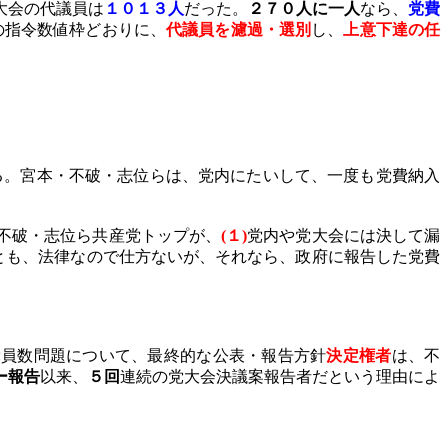
大会の代議員は
１０１３人
だった。
２７０人に一人
なら、
党費
の指令数値枠どおりに、
代議員を濾過・選別
し、
上意下達の任
る。宮本・不破・志位らは、党内にたいして、一度も党費納入
不破・志位ら共産党トップが、
(
１
)
党内や党大会には決して漏
とも、法律なので仕方ないが、それなら、政府に報告した党費
党員数問題について、最終的な公表・報告方針
決定権者
は、不
ー報告
以来、
５回
連続の党大会決議案報告者だという理由によ