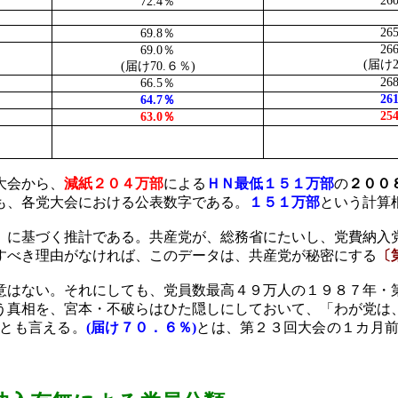
26
72.4
％
26
69.8
％
26
69.0
％
(
届け
(
届け
70.
６％
)
26
66.5
％
26
64.7
％
25
63.0
％
大会から、
減紙２０４万部
による
ＨＮ最低１５１万部
の
２００
も、各党大会における公表数字である。
１５１万部
という計算
〕
に基づく推計である。共産党が、総務省にたいし、党費納入
すべき理由がなければ、このデータは、共産党が秘密にする
〔
はない。それにしても、党員数最高４９万人の１９８７年・
う真相を、宮本・不破らはひた隠しにしておいて、「わが党は
とも言える。
(
届け７０．６％
)
とは、第２３回大会の１カ月