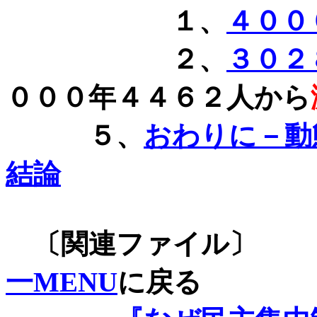
１、
４００
２、
３０２
０００年４４６２人から
５、
おわりに－動
結論
〔関連
一MENU
に戻る