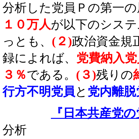
分析した党員Ｐの第一の
１０万人
が以下のシステ
っとも、
(
２
)
政治資金規
録によれば、
党費納入党
３％
である。
(
３
)
残りの
行方不明党員
と
党内離脱
『日本共産党の
分析