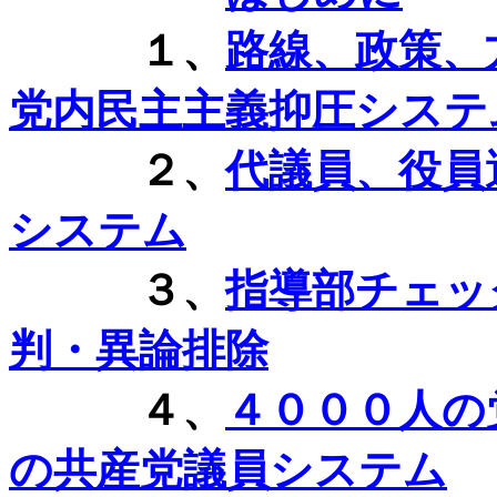
１、
路線、政策、
党内民主主義抑圧システ
２、
代議員、役員
システム
３、
指導部チェッ
判・異論排除
４、
４０００人の
の共産党議員システム