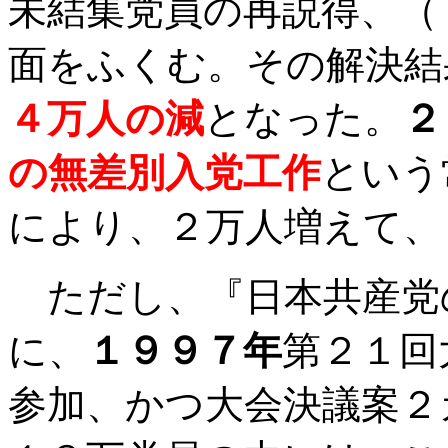
未結集党員の再説得、（
面をふくむ。その解決結
４万人の減
となった。
２
の無差別入党工作
という
により、２万人増えて、
ただし、『日本共産党
に、
１９９７年
第２１回
参加、かつ大会決議案２