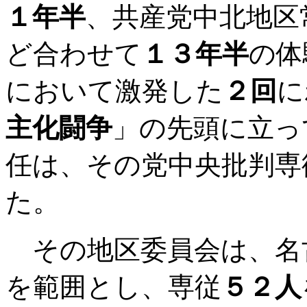
１年半
、共産党中北地区
ど合わせて
１３年半
の体
において激発した
２回
に
主化闘争
」の先頭に立っ
任は、その党中央批判専
た。
その地区委員会は、名
を範囲とし、専従
５２人