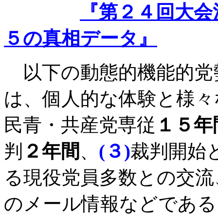
『第２４回大会
５の真相データ』
以下の動態的機能的党
は、個人的な体験と様々
民青・共産党専従
１５年
判
２年間
、
(
３
)
裁判開始
る現役党員多数との交流
のメール情報などである