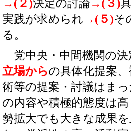
→
(
２
)
決定の討論
→
(
３
)
実践が求められ
→
(
５
)
そ
る。
党中央・中間機関の決
立場から
の具体化提案、
術等の提案・討議はまっ
の内容や積極的態度は高
勢拡大でも大きな成果を