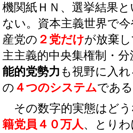
機関紙ＨＮ、選挙結果と
ない。資本主義世界で今
産党の
２党だけ
が放棄し
主主義的中央集権制・分
能的党勢力
も視野に入れ
の
４つのシステム
である
その数字的実態はどう
籍党員４０万人
、とりわ