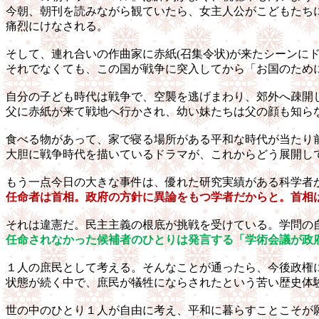
今朝、朝刊を読みながら観ていたら、女主人公がこどもたち
痛烈にけなされる。
そして、連れ合いの作曲家に赤紙
(
召集令状
)
が来たシーンに
それでなくても、この国が戦争に突入してから「お国のため
自分の子ども時代は戦争で、空襲を逃げまわり、郊外へ疎開
父に赤紙が来て戦地へ行かされ、幼い妹たちは父の顔も知ら
食べる物があって、家で寝る場所がある平和な時代が当たり
大胆に戦争時代を描いているドラマが、これからどう展開し
もう一点今日の大きな事件は、優れた研究実績がある科学者
任命者は首相。政府の方針に異論をもつ学者だからと。首相
それは違憲だ。民主主義の根底が挑戦を受けている。学問の
任命されなかった候補者のひとりは発言する「学術会議が政
１人の庶民として考える。そんなことが通ったら、今後政権
状態が続く中で、庶民が犠牲にならされたという苦い歴史体
世の中のひとり１人が自由に考え、平和に暮らすことこそが