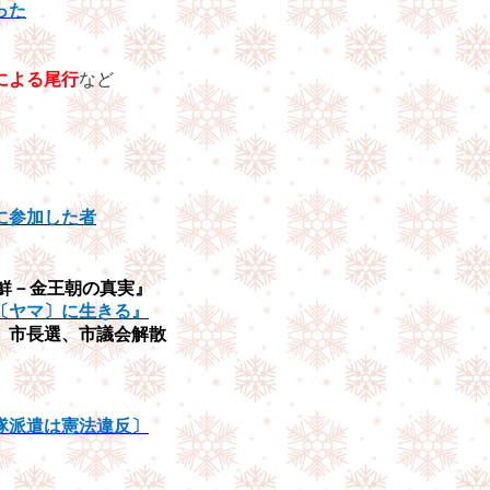
った
による尾行
など
に参加した者
鮮－金王朝の真実』
〔ヤマ〕に生きる』
、市長選、市議会解散
隊派遣は憲法違反〕