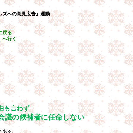
ムズへの意見広告』運動
に戻る
』
へ行く
由も言わず
会議の候補者に任命しない
である。