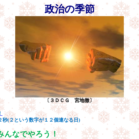
政治の季節
〔３ＤＣＧ 宮地徹〕
！
２秒
(
２という数字が１２個連なる日
)
みんなでやろう！