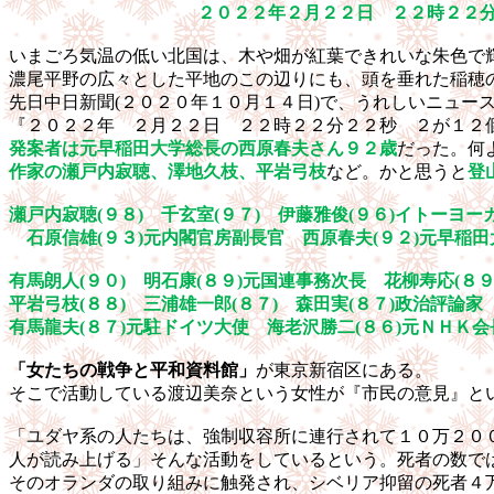
２０２２年２月２２日 ２２時２２
いまごろ気温の低い北国は、木や畑が紅葉できれいな朱色で
濃尾平野の広々とした平地のこの辺りにも、頭を垂れた稲穂
先日中日新聞
(
２０２０年１０月１４日
)
で、うれしいニュー
『２０２２年 ２月２２日 ２２時２２分２２秒 ２が１２
発案者は元早稲田大学総長の西原春夫さん９２歳
だった。何
作家の瀬戸内寂聴、澤地久枝、平岩弓枝
など。かと思うと
登
瀬戸内寂聴
(
９８
)
千玄室
(
９７
)
伊藤雅俊
(
９６
)
イトーヨー
石原信雄
(
９３
)
元内閣官房副長官 西原春夫
(
９２
)
元早稲田
有馬朗人
(
９０
)
明石康
(
８９
)
元国連事務次長 花柳寿応
(
８
平岩弓枝
(
８８
)
三浦雄一郎
(
８７
)
森田実
(
８７
)
政治評論
有馬龍夫
(
８７
)
元駐ドイツ大使 海老沢勝二
(
８６
)
元ＮＨＫ会
「女たちの戦争と平和資料館」
が東京新宿区にある。
そこで活動している渡辺美奈という女性が『市民の意見』と
「ユダヤ系の人たちは、強制収容所に連行されて１０万２０
人が読み上げる」そんな活動をしているという。死者の数で
そのオランダの取り組みに触発され、シベリア抑留の死者４