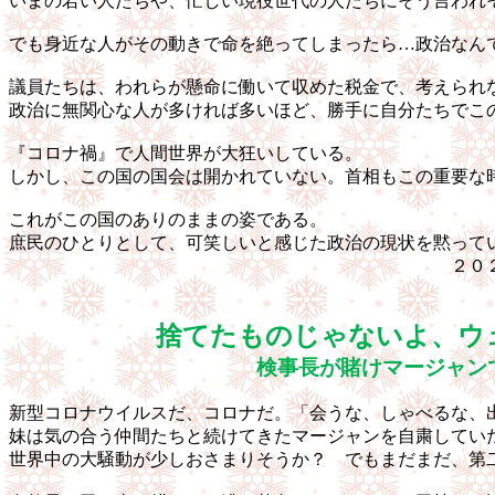
いまの若い人たちや、忙しい現役世代の人たちにそう言われ
でも身近な人がその動きで命を絶ってしまったら…政治なん
議員たちは、われらが懸命に働いて収めた税金で、考えられ
政治に無関心な人が多ければ多いほど、勝手に自分たちでこ
『コロナ禍』で人間世界が大狂いしている。
しかし、この国の国会は開かれていない。首相もこの重要な
これがこの国のありのままの姿である。
庶民のひとりとして、可笑しいと感じた政治の現状を黙って
２０２０・８
捨てたものじゃないよ、ウ
検事長が賭けマージャン
新型コロナウイルスだ、コロナだ。「会うな、しゃべるな、
妹は気の合う仲間たちと続けてきたマージャンを自粛してい
世界中の大騒動が少しおさまりそうか？ でもまだまだ、第