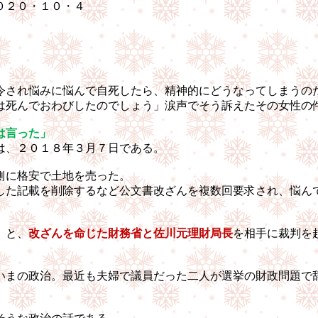
・４
令され悩みに悩んで自死したら、精神的にどうなってしまうの
は死んでおわびしたのでしょう」涙声でそう訴えたその女性の
は言った」
は、２０１８年３月７日である。
側に格安で土地を売った。
した記載を削除するなど公文書改ざんを複数回要求され、悩ん
」
と、
改ざんを命じた財務省と佐川元理財局長
を相手に裁判を
いまの政治。最近も夫婦で議員だった二人が選挙の財政問題で