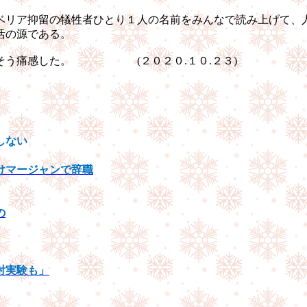
ベリア抑留の犠牲者ひとり１人の名前をみんなで読み上げて、
活の源である。
たないとそう痛感した。
(
２０２０
.
１０
.
２３
)
しない
けマージャンで辞職
の
射実験も」