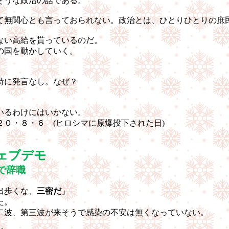
そうな政治の話である。
て無関心とも言っておられない。政治とは、ひとりひとりの庶
ない高給を貰っているのだ。
の国を動かしていく。
時に発言なし。なぜ？
いるわけにはいかない。
・６
(
ヒロシマに原爆投下された日
)
ェブデモ
で辞職
出歩くな、
三密だ
」
た。
二波、第三波が来そうで感染の不安は無くなっていない。