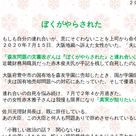
２０２０・１０
ぼくがやらされた
もしも自分の連れ合いが、意にそぐわないことを上司から命
２０２０年７月１５日、大阪地裁へ訴えた女性がいた。「夫
「森友問題の文書改ざんは『ぼくがやらされた』と連れ合い
近畿財務局職員だった赤木俊夫氏が手記を残して自死したの
大阪府豊中市の国有地を森友学園に売却したとき、国が学園
「夫は国有地売却問題への対応にあたっていた。そして優遇
連れ合いの自死を悩み続け、７月で２年４か月過ぎた。
その女性赤木雅子さんは我慢も限界になり
「真実が知りたい
佐川元理財局長は、既に辞任している。
あの大臣、この大臣と何人も問題ありで辞めさせられている
「小難しい政治の話？ 関心ないね」