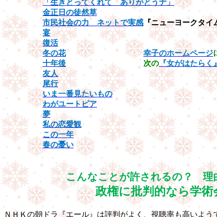
「生きとってくれて ありがとうナ」
金正日の徒然草
市民社会の力 ネットで実感
『ニューヨークタイ
宴
復活
冬の花
幸子のホームページ
十年後
次の
『女がはたらく
友人
尾行
いま一番見たいもの
わがユートピア
夢
私の恋愛観
この一年
春の憂い
こんなことが許されるの？ 理
政権に批判的なら学術
ＮＨＫの朝ドラ『エール』は評判がよく、視聴率も高いよう