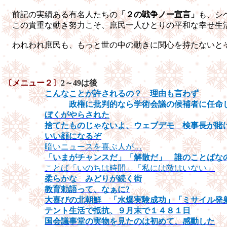
前記の実績ある有名人たちの
「２の戦争ノー宣言」
も、シ
この貴重な動き努力こそ、庶民一人ひとりの平和な幸せ生
われわれ庶民も、もっと世の中の動きに関心を持
〔メニュー２〕
2
～
49
は後
こんなことが許されるの？ 理由も言わず
政権に批判的なら学術会議の候補者に任命
ぼくがやらされた
捨てたものじゃないよ、ウェブデモ 検事長が賭
いい顔になるぞ
暗いニュースを喜ぶ人が…
「いまがチャンスだ」「解散だ」 誰のことばな
ことば「いのちは時間」「私には敵はいない」
柔らかな みどりが続く街
教育勅語って、なぁに?
大喜びの北朝鮮 「水爆実験成功」「ミサイル発
テント生活で抵抗、９月末で１４８１日
国会議事堂の実物を見たのは初めて、感動した