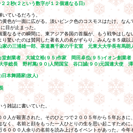
分２２秒
(
２という数字が１２個連なる日
)
輝いているだろう。
の黄色が一面に広がる。淡いピンク色のコスモスはたけ、なん
スに目が止まった。
個重なるその瞬間に、東アジア各国の首脳が、もう戦争はしな
より驚いたのは賛同した著名人の名がずらり。みんな８５歳以
山家の三浦雄一郎、茶道裏千家の千玄室 元東大大学長有馬朗
カ堂創業者 大城立裕
(
９５
)
作家 岡田卓也
(
９５
)
イオン創業者
大学総長 野村萬
(
９０
)
人間国宝 谷口誠
(
９０
)
元国連大使 澤
９
)
日本舞踊家
(
故人
)
家
長
いう雑誌に書いていた。
００人が殺害された。そのひとつで２００５年から５年おきに
はなく、名前と顔をもった一人ひとりの生を思い起こすために
万６０００人余りの名前を読み上げるイベントがあった。今年