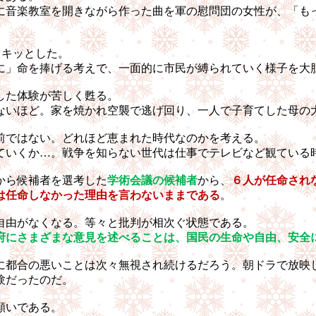
に音楽教室を開きながら作った曲を軍の慰問団の女性が、「も
ドキッとした。
に」命を捧げる考えで、一面的に市民が縛られていく様子を大
した体験が苦しく甦る。
ないほど。家を焼かれ空襲で逃げ回り、一人で子育てした母の
前ではない。どれほど恵まれた時代なのかを考える。
ていくか…。戦争を知らない世代は仕事でテレビなど観ている
から候補者を選考した
学術会議の候補者
から、
６人が任命され
は任命しなかった理由を言わないままである
。
自由がなくなる。等々と批判が相次ぐ状態である。
府にさまざまな意見を述べることは、国民の生命や自由、安全
に都合の悪いことは次々無視され続けるだろう。朝ドラで放映
験だったのだ。
願いである。