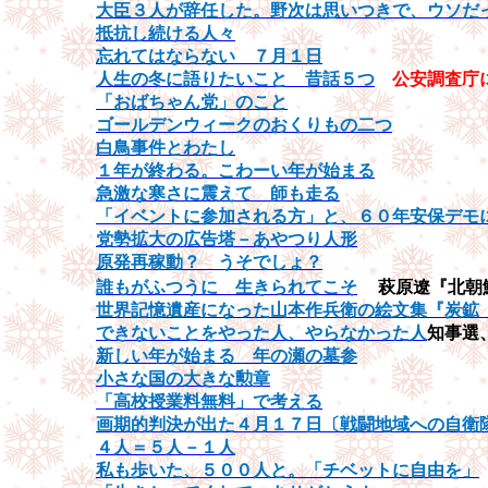
大臣３人が辞任した。野次は思いつきで、ウソだ
抵抗し続ける人々
忘れてはならない ７月１日
人生の冬に語りたいこと 昔話５つ
公安調査庁
「おばちゃん党」のこと
ゴールデンウィークのおくりもの二つ
白鳥事件とわたし
１年が終わる。こわーい年が始まる
急激な寒さに震えて 師も走る
「イベントに参加される方
」と、６０年安保デモ
党勢拡大の広告塔－あやつり人
形
原発再稼動？ うそでしょ？
誰もがふつうに 生きられてこそ
萩原遼『北朝
世界記憶遺産になった山本作兵衛の絵文集『炭鉱
できないことをやった人、やらなかった人
知事選
新しい年が始まる
年の瀬の墓参
小さな国の大きな勲章
「高校授業料無料」で考える
画期的判決が出た４月１７日〔戦闘地域への自衛
４人＝５人－１人
私も歩いた、５００人と。「チベットに自由を」