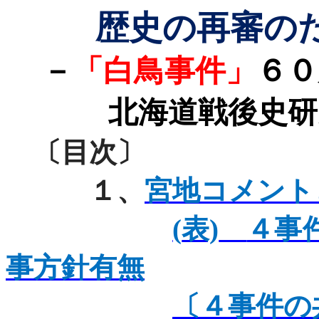
歴史の再審の
－
「白鳥事件」
６０
北海道戦後史研
〔目次〕
１、
宮地コメント
(
表)
４事
事方針有無
〔４事件の