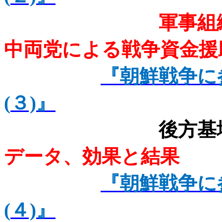
軍事組
中両党による戦争資金援
『朝鮮戦争に
(
３)
』
後方基
データ、効果と結果
『朝鮮戦争に
(
４)
』