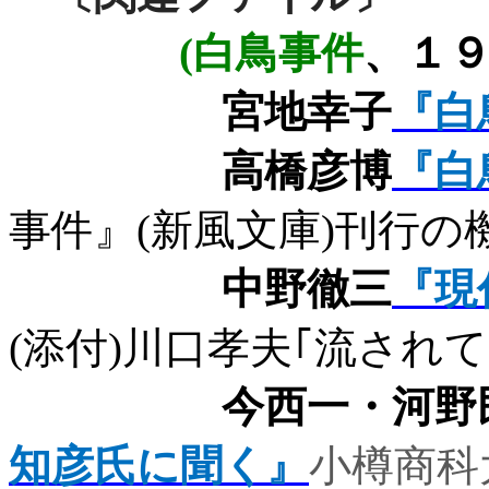
(
白鳥事件
、１
宮地幸子
『白
高橋彦博
『白
事件』
(
新風文庫
)
刊行の
中野徹三
『現
(
添付
)
川口孝夫
｢流されて
今西一・河野
知彦氏に聞く』
小樽商科