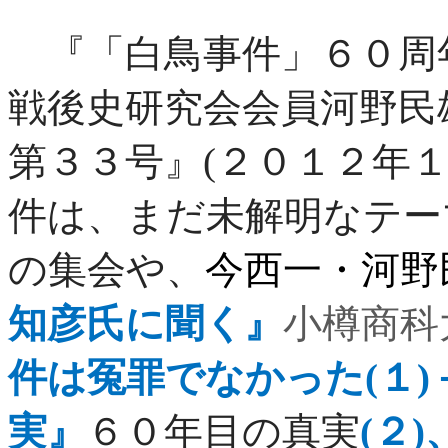
『「白鳥事件」６０周
戦後史研究会会員河野民
第３３号』
(
２０１２年
件は、まだ未解明なテー
の集会や、
今西一・河野
知彦氏に聞く』
小樽商科
件は冤罪でなかった
(
１
)
実』
６０年目の真実
(
２
)