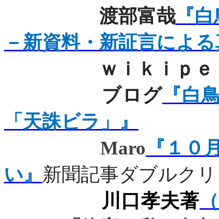
渡部富哉
『白
－新資料・新証言による
ｗｉｋｉｐｅｄ
ブログ
『白
「天誅ビラ」』
Maro
『１０
い』
新聞記事ダブルクリ
川口孝夫著