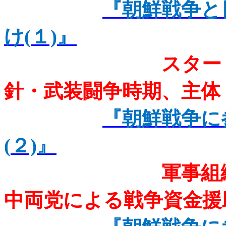
『朝鮮戦争と
け(
１)
』
スター
針・武装闘争時期、主体
『朝鮮戦争に
(
２)
』
軍事組
中両党による戦争資金援