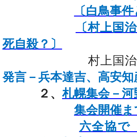
〔白鳥事件
〔村上国
死自殺？〕
村上国
発言－兵本達吉、高安知
２、
札幌集会－河
集会開催ま
六全協で