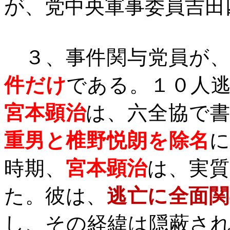
が、党中央軍事委員吉田
３、事件関与党員が
件だけ
である。１０人
宮本顕治
は、六全協で
重男と椎野悦朗を除名
時期、
宮本顕治
は、実
た。彼は、
逃亡に全面関
し、その経緯は隠蔽さ