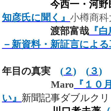
今西一・河野
知彦氏に聞く』
小樽商科
渡部富哉
『白
－新資料・新証言による
新資料・新
年目の真実
(
２)
(
３)
Maro
『１０
い』
新聞記事ダブルクリ