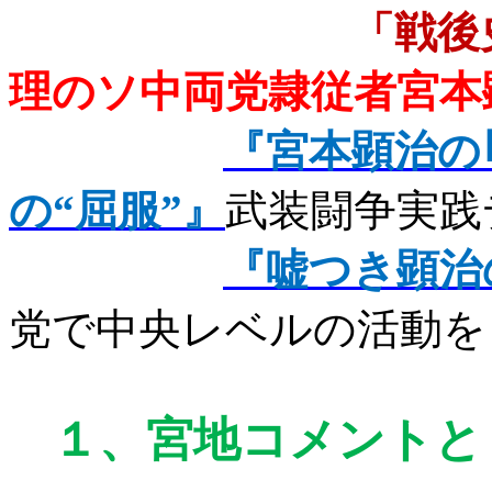
「戦後
理のソ中両党隷従者宮本
『宮本顕治の
の“屈服”』
武装闘争実践
『嘘つき顕治
党で中央レベルの活動を
１、
宮地コメントと