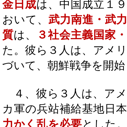
金日成
は、中国成立１
おいて、
武力南進・武
質
は、
３社会主義国家
た。彼ら３人は、アメ
づいて、朝鮮戦争を開始
４、彼ら３人は、アメ
カ軍の兵站補給基地日
力かく乱を必要
とした