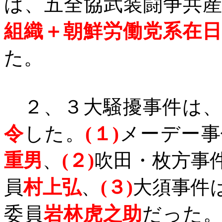
は、五全協武装闘争共
組織＋朝鮮労働党系在
た。
２、３大騒擾事件は、
令
した。
(
１
)
メーデー事
重男
、
(
２
)
吹田・枚方事
員
村上弘
、
(
３
)
大須事件
委員
岩林虎之助
だった