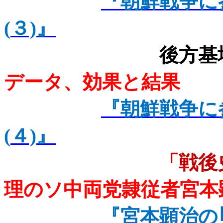
『朝鮮戦争に
(
３)
』
後方基
データ、効果と結果
『朝鮮戦争に
(
４)
』
「戦後
理のソ中両党隷従者宮本
『宮本顕治の