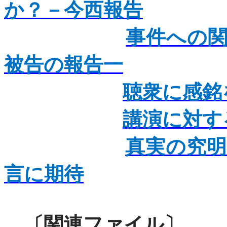
か？－今西報告
事件への
被告の報告一
聴衆に感銘
講演に対す
真実の究
言に期待
〔関連ファ