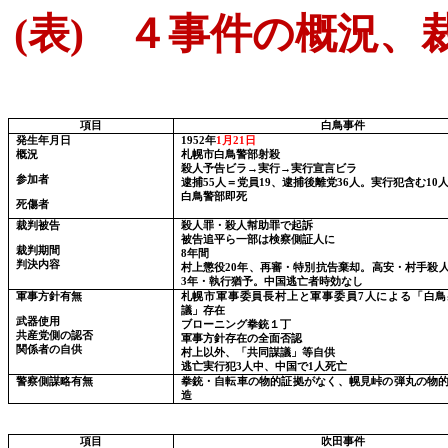
(
表
)
４事件の概況、裁
項目
白鳥事件
発生年月日
1952
年
1
月
21
日
概況
札幌市白鳥警部射殺
殺人予告ビラ→実行→実行宣言ビラ
参加者
逮捕
55
人＝党員
19
、逮捕後離党
36
人。実行犯含む
10
白鳥警部即死
死傷者
裁判被告
殺人罪・殺人幇助罪で起訴
被告追平ら一部は検察側証人に
裁判期間
8
年間
判決内容
村上懲役
20
年、再審・特別抗告棄却。高安・村手殺
3
年・執行猶予。中国逃亡者時効なし
軍事方針有無
札幌市軍事委員長村上と軍事委員
7
人による「白鳥
議」存在
武器使用
ブローニング拳銃１丁
共産党側の認否
軍事方針存在の全面否認
関係者の自供
村上以外、「共同謀議」等自供
逃亡実行犯
3
人中、中国で
1
人死亡
警察側謀略有無
拳銃・自転車の物的証拠がなく、幌見峠の弾丸の物
造
項目
吹田事件