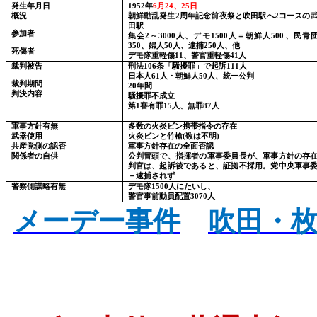
発生年月日
1952
年
6
月
24
、
25
日
概況
朝鮮動乱発生
2
周年記念前夜祭と吹田駅へ
2
コースの
田駅
参加者
集会
2
～
3000
人、デモ
1500
人＝朝鮮人
500
、民青
350
、婦人
50
人、逮捕
250
人、他
死傷者
デモ隊重軽傷
11
、警官重軽傷
41
人
裁判被告
刑法
106
条「騒擾罪」で起訴
111
人
日本人
61
人・朝鮮人
50
人、統一公判
裁判期間
20
年間
判決内容
騒擾罪不成立
第
1
審有罪
15
人、無罪
87
人
軍事方針有無
多数の火炎ビン携帯指令の存在
武器使用
火炎ビンと竹槍
(
数は不明
)
共産党側の認否
軍事方針存在の全面否認
関係者の自供
公判冒頭で、指揮者の軍事委員長が、軍事方針の存
判官は、起訴後であると、証拠不採用。党中央軍事
－逮捕されず
警察側謀略有無
デモ隊
1500
人にたいし、
警官事前動員配置
3070
人
メーデー事件
吹田・