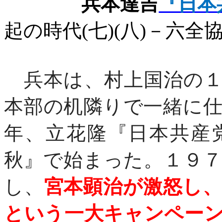
兵本達吉
『日本
起の時代
(
七
)(
八
)
－六全
兵本は、村上国治の１
本部の机隣りで一緒に
年、立花隆『日本共産
秋』で始まった。１９
し、
宮本顕治が激怒し
という一大キャンペー