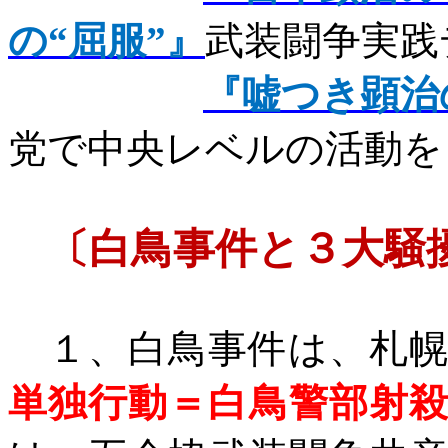
の“屈服”』
武装闘争実践
『嘘つき顕治
党で中央レベルの活動を
〔白鳥事件と３大騒
１、白鳥事件は、札幌
単独行動＝白鳥警部射