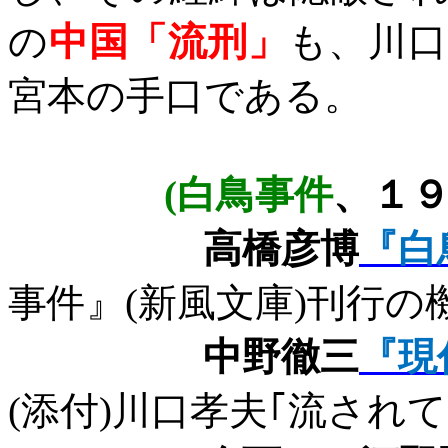
の
中国「流刑」
も、川
宮本の手口である。
(
白鳥事件
、１
高橋彦博
『白
事件』
(
新風文庫
)
刊行の
中野徹三
『現
(
添付
)
川口孝夫
｢流されて