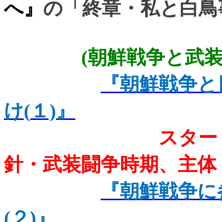
へ』
の「終章・私と白鳥
(
朝鮮戦争と武
『朝鮮戦争と
け(
１)
』
スター
針・武装闘争時期、主体
『朝鮮戦争に
(
２)
』