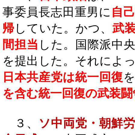
事委員長志田重男に
自
帰
していた。かつ、
武
間担当
した。国際派中
を提出した。それによ
日本共産党は統一回復
を含む統一回復の武装闘
３、
ソ中両党・朝鮮