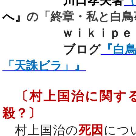
川口孝夫著
へ』
の「終章・私と白鳥
ｗｉｋｉｐｅｄ
ブログ
『白
「天誅ビラ」』
〔村上国治に関す
殺？〕
村上国治の
死因
につ