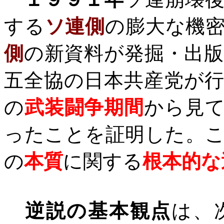
する
ソ連側
の膨大な機
側
の新資料が発掘・出
五全協の日本共産党が
の
武装闘争期間
から見
ったことを証明した。
の
本質
に関する
根本的な
逆説の基本観点
は、