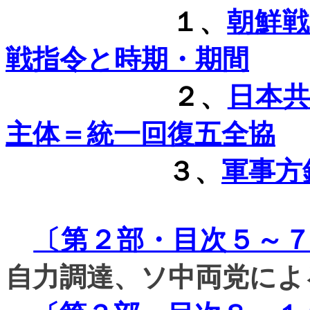
１、
朝鮮
戦指令と時期・期間
２、
日本
主体＝統一回復五全協
３、
軍事方
〔第２部・目次５～
自力調達、ソ中両党によ