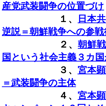
産党武装闘争の位置づけ
１、
日本
逆説＝朝鮮戦争への参戦
２、
朝鮮
国という社会主義３カ国
３、
宮本
＝武装闘争の主体
４、
宮本