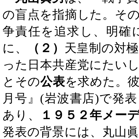
の盲点を指摘した。そ
争責任を追求し、明確
に、
（２）
天皇制の対
った日本共産党にたい
とその
公表
を求めた。
月号』
(
岩波書店
)
で発表
あり、
１９５２年メー
発表の背景には、丸山