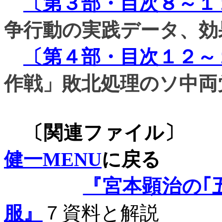
〔第３部・目次８～１
争行動の実践データ、効
〔第４部・目次１２～
作戦」敗北処理のソ中両
〔関連
健一MENU
に戻る
『宮本顕治の｢
服』
７資料と解説