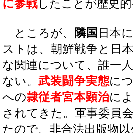
に参戦
したことが歴史的
ところが、
隣国
日本
ストは、朝鮮戦争と日
な関連について、誰一
ない。
武装闘争実態
に
への
隷従者宮本顕治
に
されてきた。軍事委員
たので、非合法出版物以