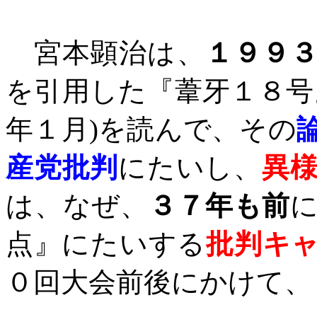
宮本顕治は、
１９９
を引用した『葦牙１８号
年１月
)
を読んで、その
産党批判
にたいし、
異
は、なぜ、
３７年も前
点』にたいする
批判キ
０回大会前後にかけて、