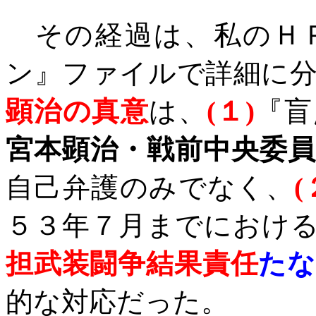
その経過は、私のＨＰ
ン』ファイルで詳細に
顕治の真意
は、
(
１
)
『盲
宮本顕治・戦前中央委
自己弁護のみでなく、
(
５３年７月までにおけ
担武装闘争結果責任
たな
的な対応だった。