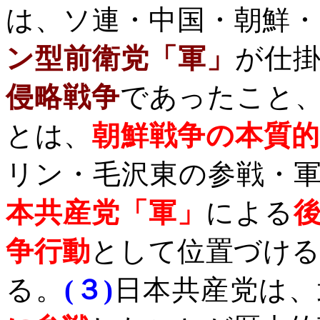
は、ソ連・中国・朝鮮
ン型前衛党「軍」
が仕
侵略戦争
であったこと
とは、
朝鮮戦争の本質
リン・毛沢東の参戦・
本共産党「軍」
による
争行動
として位置づけ
る。
(
３
)
日本共産党は、