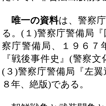
唯一の資料
は、警察
る。
(
１
)
警察庁警備局『
察庁警備局、１９６７
『戦後事件史』
(
警察文
(
３
)
警察庁警備局『左翼
８年、絶版
)
である。