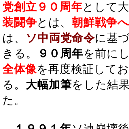
党創立９０周年
として
装闘争
とは、
朝鮮戦争
は、
ソ中両党命令
に基
きる。
９０周年
を前に
全体像
を再度検証して
る。
大幅加筆
をした結
た。
１９９１年
ソ連崩壊