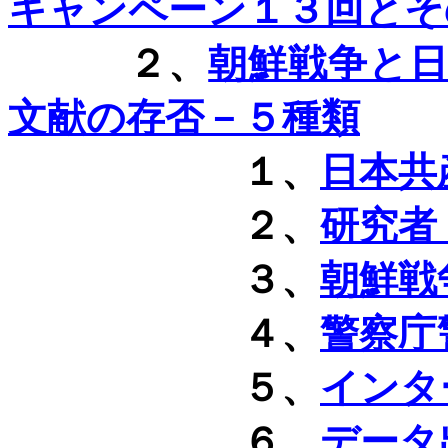
キャンペーン１３回とそ
２、
朝鮮戦争と
文献の存否－５種類
１、
日本共
２、
研究者
３、
朝鮮戦
４、
警察庁
５、
インタ
６、
データ