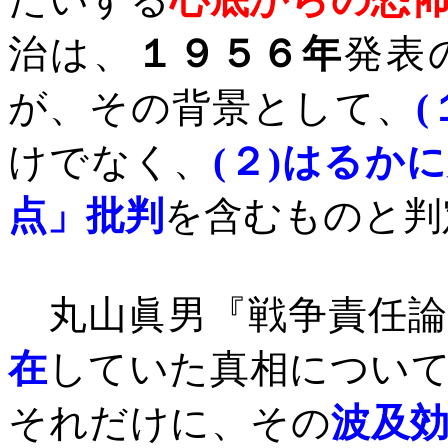
治は、
１９５６年
発表
が、その背景として、
(
けでなく、
(
２
)
はるかに
点」批判
を含むものと判
丸山眞男『戦争責任論
在
していた真相につい
それだけに、その
波及