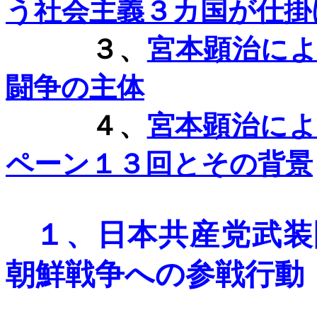
う社会主義３カ国が仕掛
３、
宮本顕治に
闘争の主体
４、
宮本顕治に
ペーン１３回とその背景
１、
日本共産党武装
朝鮮戦争への参戦行動