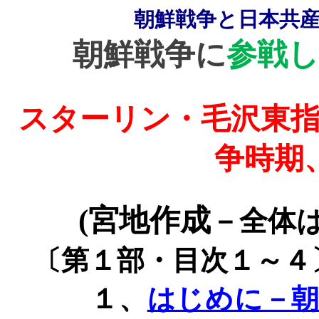
朝鮮戦争と日本共
朝鮮戦争に
参戦し
スターリン・毛沢東指
争時期
(
宮地作成
－全体
〔第１部・目次１～４
１、
はじめに－