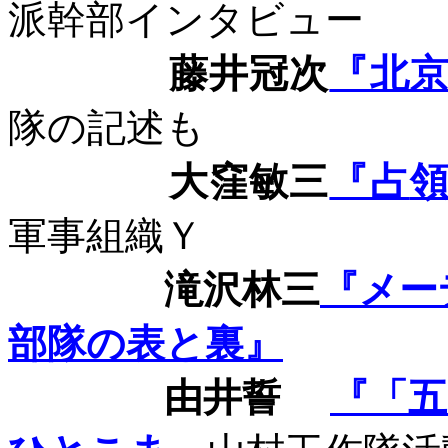
派幹部インタビュー
藤井冠次
『北
隊の記述も
大窪敏三
『占
軍事組織Ｙ
滝沢林三
『メー
部隊の表と裏』
由井誓
『「五