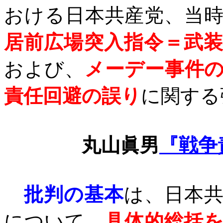
おける日本共産党、当
居前広場突入指令＝武
および、
メーデー事件
責任回避の誤り
に関する
丸山眞男
『戦争
批判の基本
は、日本
について、
具体的総括