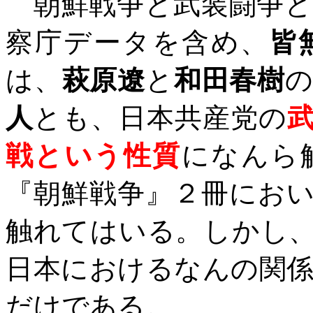
朝鮮戦争と武装闘争と
察庁データを含め、
皆
は、
萩原遼
と
和田春樹
人
とも、日本共産党の
戦という性質
になんら
『朝鮮戦争』２冊にお
触れてはいる。しかし
日本におけるなんの関
だけである。