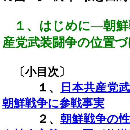
１、
はじめに―朝鮮
産党武装闘争
の位置づ
〔小目次〕
１、
日本共産党
朝鮮戦争に参戦事実
２、
朝鮮戦争の