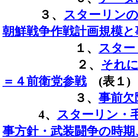
３、
スターリン
朝鮮戦争作戦計画規模と
１、
スター
２、
それ
＝４前衛党参戦
(
表１
)
３、
事前欠
4
、
スターリン・
事方針・武装闘争の時期