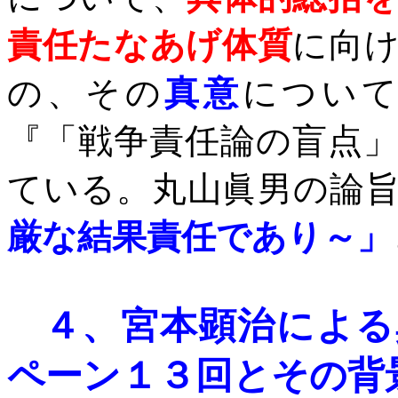
責任たなあげ体質
に向
の、その
真意
につい
『「戦争責任論の盲点
ている。丸山眞男の論
厳な結果責任であり～」
４、
宮本顕治による
ペーン
１３回とその背