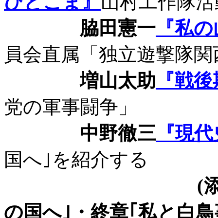
ひとこま』
山村工作隊活
脇田憲一
『私の
員会直属「独立遊撃隊関
増山太助
『戦後
党の軍事闘争」
中野徹三
『現代
国へ｣を紹介する
(
の国へ｣
・終章
｢私と白鳥