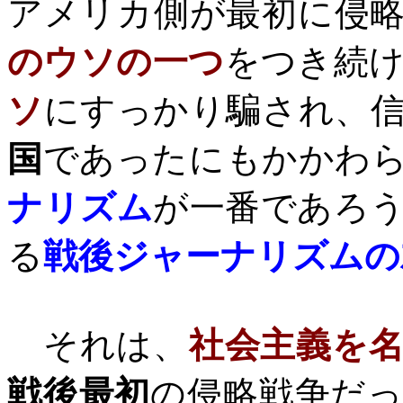
アメリカ側が最初に侵
のウソの一つ
をつき続
ソ
にすっかり騙され、
国
であったにもかかわ
ナリズム
が一番であろ
る
戦後ジャーナリズムの
それは、
社会主義を
戦後最初
の侵略戦争だ