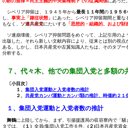
の鉄の規律＝民主主義的中央集権制下での従属関係
にあった
シベリア抑留は、１９４５年から
最長１１年間
の
１９５６
し、
事実上「隷従状態」
にあった。シベリア抑留期間と重な
もなく、
ソ連共産党
にたいする
「思想的・組織的、および財
ソ連崩壊後、シベリア抑留問題をめぐって、上記引用のよ
出版した。それら新しい文献内容により、従来とは別の視点
ある。しかし、日本共産党や左翼知識人たちは、そのタブー
分析する。
７、
代々木、他での集団入党と多額の
〔小目次〕
１、
集団入党運動と入党者数の推計
２、
共産党カンパ運動とカンパ額の推計、時価約２１
１、
集団入党運動と入党者数の推計
舞鶴
に上陸してから、まず、引揚援護局の収容寮内で「騒
タでは、
（１）
全員
(
集団
)
入党工作６件、
(
２
)
日本共産党資金