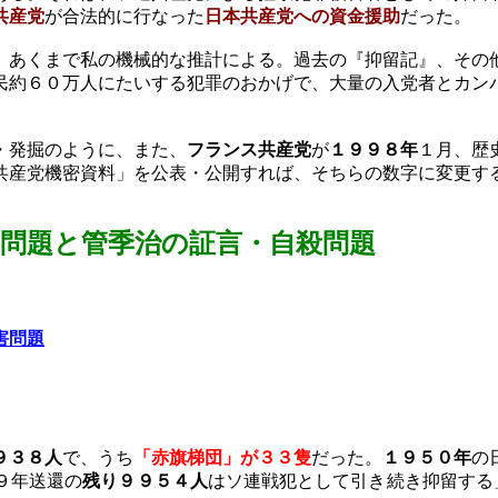
共産党
が合法的に行なった
日本共産党への資金援助
だった。
あくまで私の機械的な推計による。過去の『抑留記』、その
民約６０万人にたいする犯罪のおかげで、大量の入党者とカン
・発掘のように、また、
フランス共産党
が
１９９８年
１月、歴
共産党機密資料」を公表・公開すれば、そちらの数字に変更す
問題
と管季治の証言・自殺問題
害問題
９３８人
で、うち
「赤旗梯団」が３３隻
だった。
１９５０年
の
９年送還の
残り９９５４人
はソ連戦犯として引き続き抑留する