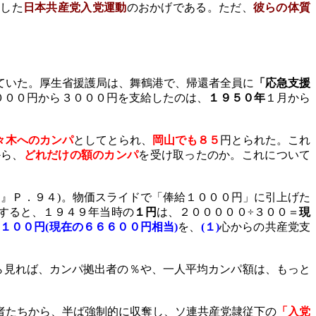
織した
日本共産党入党運動
のおかげである。ただ、
彼らの体質
ていた。
厚生省援護局は、舞鶴港で、帰還者全員に
「応急支援
０００円から３０００円を支給
したのは、
１９５０年
１月から
々木へのカンパ
としてとられ、
岡山でも８５
円とられた。これ
から、
どれだけの額のカンパ
を受け取ったのか。これについて
史』Ｐ．９４
)
。物価スライドで「俸給１０００円」に引上げた
すると、
１９４９年当時の
１円
は、２０００００÷３００＝
現
１００円
(
現在の６６６００円相当
)
を、
(
１
)
心からの共産党支
ら見れば、カンパ拠出者の％や、一人平均カンパ額は、もっと
者たちから、半ば強制的に収奪し、ソ連共産党隷従下の
「入党