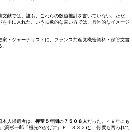
他文献では、誰も、これらの数値推計を書いていない。ただ、
パを手に入れた、いう抽象的な言い方では、具体的なイメージ
史家・ジャーナリストに、フランス共産党機密資料・保管文書
る。
日本人帰還者は、
抑留５年間
の
７５０８人
だった。４９年にも
」
(
高杉一郎『極光のかげに』Ｐ．３３２
)
と、何度も言われて