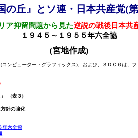
国の丘』とソ連・日本共産党
(
リア抑留問題から見た
逆説の戦後日本共
１９４５～１９５５年六全協
(
宮地作成
)
Ｇ
(
コンピューター・グラフィックス
)
、および、３ＤＣＧは、フ
)
人」
(
表３
)
援方針の強化
５年六全協
題