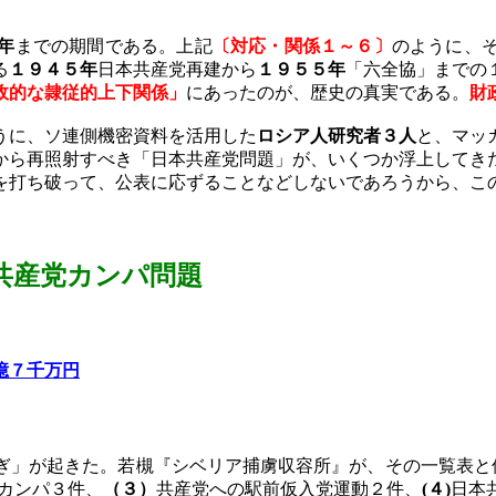
。
年
までの期間である。上記
〔対応・関係１～６〕
のように、
る
１９４５年
日本共産党再建から
１９５５年
「六全協」までの
政的な隷従的上下関係」
にあったのが、歴史の真実である。
財
うに、ソ連側機密資料を活用した
ロシア人研究者３人
と、マッ
から再照射すべき「日本共産党問題」が、いくつか浮上してき
を打ち破って、公表に応ずることなどしないであろうから、こ
共産党
カンパ問題
億７千万円
ぎ」が起きた。若槻『シベリア捕虜収容所』が、その一覧表と
カンパ３件、
（３）
共産党への駅前仮入党運動２件、
(
４
)
日本