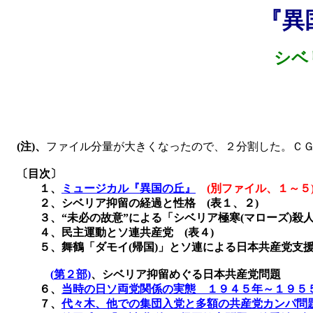
『異
シベ
(
注
)
、
ファイル分量が大きくなったので、２分割した。Ｃ
〔目次〕
１、
ミュージカル『異国の丘』
(
別ファイル、１～５
２、シベリア抑留の経過と性格
(
表１、２
)
３、
“未必の故意”による「シベリア極寒
(
マローズ
)
殺
４、民主運動とソ連共産党
(
表４
)
５、舞鶴「ダモイ
(
帰国
)
」とソ連による日本共産党支
(
第２部)
、シベリア抑留めぐる日本共産党問題
６、
当時の日ソ両党関係の実態 １９４５年～１９５
７、
代々木、他での集団入党と多額の共産党カンパ問