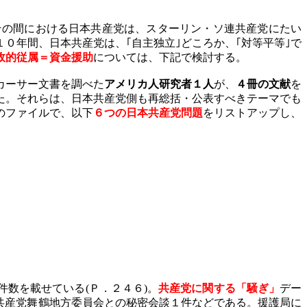
その間における日本共産党は、スターリン・ソ連共産党にたい
１０年間、日本共産党は、｢自主独立｣どころか、｢対等平等｣で
政的従属＝資金援助
については、下記で検討する。
カーサー文書を調べた
アメリカ人研究者１人
が、
４冊の文献
を
た。それらは、日本共産党側も再総括・公表すべきテーマでも
のファイルで、以下
６つの日本共産党問題
をリストアップし、
件数を載せている
(
Ｐ．２４６
)
。
共産党に関する「騒ぎ」
デー
共産党舞鶴地方委員会との秘密会談１件などである。援護局に