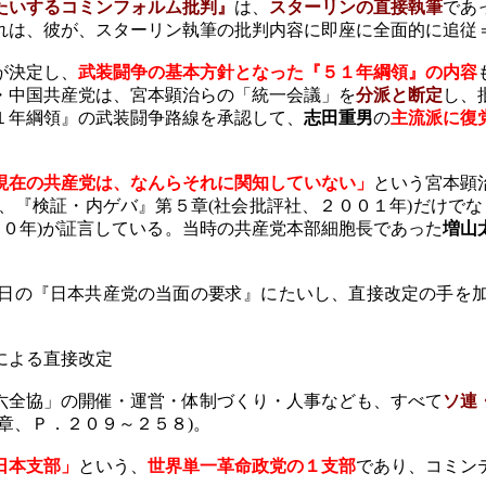
たいするコミンフォルム批判』
は、
スターリンの直接執筆
であ
れは、彼が、スターリン執筆の批判内容に即座に全面的に追従
が決定し、
武装闘争の基本方針となった『５１年綱領』の内容
・中国共産党は、宮本顕治らの「統一会議」を
分派と断定
し、
１年綱領』の武装闘争路線を承認して、
志田重男
の
主流派に復
現在の共産党は、なんらそれに関知していない」
という宮本顕
、『検証・内ゲバ』第５章
(
社会批評社、２００１年
)
だけでな
００年
)
が証言している。当時の共産党本部細胞長であった
増山
日の『日本共産党の当面の要求』にたいし、直接改定の手を
による直接改定
六全協」の開催・運営・体制づくり・人事なども、すべて
ソ連
章、Ｐ．２０９～２５８
)
。
日本支部」
という、
世界単一革命政党の１支部
であり、コミン