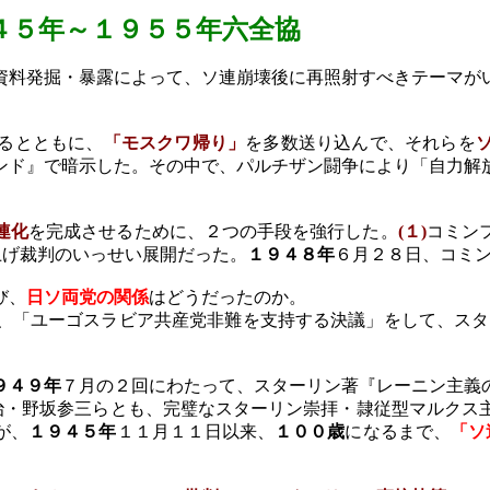
４５年
～１９５５年六全協
料発掘・暴露によって、ソ連崩壊後に再照射すべきテーマが
るとともに、
「モスクワ帰り」
を多数送り込んで、それらを
ンド』で暗示した。その中で、パルチザン闘争により「自力解
連化
を完成させるために、２つの手段を強行した。
(
１
)
コミン
上げ裁判のいっせい展開だった。
１９４８年
６月２８日、コミ
び、
日ソ両党の関係
はどうだったのか。
、「ユーゴスラビア共産党非難を支持する決議」をして、スタ
９４９年
７月の２回にわたって、スターリン著『レーニン主義
治・野坂参三らとも、完璧なスターリン崇拝・隷従型マルクス
が、
１９４５年
１１月１１日以来、
１００歳
になるまで、
「ソ