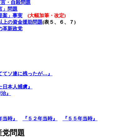
証言・自殺問題
言」問題
提案」事実
(
大幅加筆・改定
)
以上の資金援助問題
(
表５、６、７
)
の革新政党
ててソ連に残ったが…』
た日本人捕虜』
季治』
年当時』
『５２年当時』
『５５年当時』
産党問題