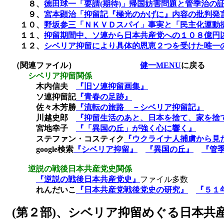
８、
徳田球一「要請(
期待)
」帰国妨害問題と管季治の
９、
宮本顕治「抑留記『極光のかげに』内容の批判発
１０、
野坂参三「ＮＫＶＤスパイ」事実と「民主化運動
１１、
抑留期間中、ソ連から日本共産党への１０８億円
１２、
シベリア抑留により具体的恩恵２つを受けた唯一
（関連ファイル）
健一MENU
に戻る
シベリア抑留関係
木内信夫
『旧ソ
連抑留画集』
ソ連抑留記
『青春の足跡』
佐々木芳勝
『流転の旅路 －シベリア抑留記』
川越史郎
『抑留生活のあと、日本を捨て、家を捨
宮地幸子
『「異国の丘」が強く心に響く』
ステファン・コスティク
『ウクライナ人捕虜から見
google
検索
『シベリア抑留』
『異国
の丘』
『管
逆説の戦後日本共産党史関係
『逆説の戦後日本共産党史』
ファイル多数
れんだいこ
『日本共産党戦後党史の研究』
『５１
(
第２部
)
、シベリア抑留めぐる日本共