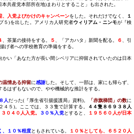
日本共産党本部所在地
)
まわりとすること」も出された。
迎、入党よびかけのキャンペーン
をした。それだけでなく、
１
プ５
)
を出した。アメリカ人研究者
ウィリアム・ニンモ
が『検
４
、茶菓の接待をする。
５
、「アカハタ」新聞を配る。
６
、引
揚げ者への学校教育の準備をする。
向かい「あなた方が長い間シベリアに抑留されていたのは日本
の温情ある抑留
に
感謝
した。そして、一部は、家にも帰らず、
するはずもないので、
やや機械的な推計
をする。
８人
だった
(
『厚生省引揚援護局』資料
)
。
「赤旗梯団」の数
に
２４５
)
。ここでは、３３隻で計算する。
４４隻８６９３８人
１３０４０人入党。
３０％入党
とすると、
１９５６０人が日本
く、１０％程度
ともされている。
１０％としても、６５２０人