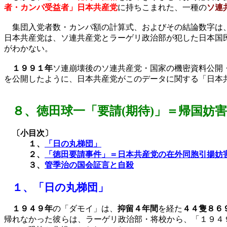
者・カンパ受益者」日本共産党
に持ちこまれた、一種の
ソ連
集団入党者数・カンパ額の計算式、およびその結論数字は、
日本共産党は、ソ連共産党とラーゲリ政治部が犯した日本国
がわかない。
１９９１年
ソ連崩壊後のソ連共産党・国家の機密資料公開
を公開したように、日本共産党がこのデータに関する「日本
８、
徳田球一「要請
(
期待
)
」＝帰国妨害
〔小目次〕
１、
「日の丸梯団」
２、
「徳田要請事件」＝日本共産党の在外同胞引揚妨
３、
管季治の国会証言と自殺
１、
「日の丸梯団」
１９４９年
の「ダモイ」は、
抑留４年間
を経た
４４隻８６
帰れなかった彼らは、ラーゲリ政治部・将校から、「１９４