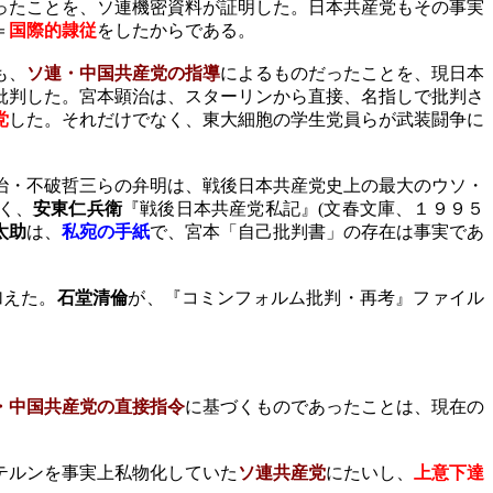
ったことを、ソ連機密資料が証明した。日本共産党もその事実
＝
国際的隷従
をしたからである。
も、
ソ連・中国共産党の指導
によるものだったことを、現日本
批判した。宮本顕治は、スターリンから直接、名指しで批判さ
党
した。それだけでなく、東大細胞の学生党員らが武装闘争に
治・不破哲三らの弁明は、戦後日本共産党史上の最大のウソ・
く、
安東仁兵衛
『戦後日本共産党私記』
(
文春文庫、１９９５
太助
は、
私宛の手紙
で、宮本「自己批判書」の存在は事実であ
加えた。
石堂清倫
が、『コミンフォルム批判・再考』ファイル
・中国共産党の直接指令
に基づくものであったことは、現在の
テルンを事実上私物化していた
ソ連共産党
にたいし、
上意下達