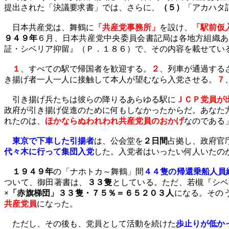
提出された「決議要求書」では、さらに、
（５）
「アカハタ
日本共産党は、舞鶴に
「共産党事務所」
を設け、
「駅前仮
９４９年
６月、日本共産党中央委員会書記局は各地方組織あ
証・シベリア抑留』（Ｐ．１８６）で、その内容を載せてい
１
、すべての駅で帰国者を歓迎する。
２
、列車が通過する
き揚げ者一人一人に接触して本人が望むなら入党させる。
７
引き揚げ兵たちは彼らの降りるあらゆる駅に
ＪＣＰ党員が
政府が引き揚げ促進のために何もしなかったからだ。あなた
れたのは、
ほかならぬわれわれ共産党員のおかげ
なのである
東京で下車した引揚者
は、公会堂を
２日間
占拠し、政府官
代々木に行って集団入党
した。入党者はいったい何人いたの
１９４９年
の「ナホトカ～舞鶴」
間
４４隻の帰還乗船人員
ついて、御田著書は、
３３隻
としている。ただ、若槻『シベ
×「赤旗梯団」３３隻・７５％＝６５２０３人
になる。その
共産党員
になった。
ただし、その後も、党員として活動を続けた
歩止りが低か