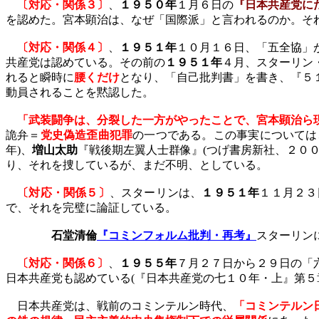
〔対応・関係３〕
、
１９５０年
１月６日の
『日本共産党に
を認めた。宮本顕治は、なぜ「国際派」と言われるのか。そ
〔対応・関係４〕
、
１９５１年
１０月１６日、「五全協」
共産党は認めている。その前の
１９５１年
４月、スターリン
れると瞬時に
腰くだけ
となり、「自己批判書」を書き、『５
動員されることを黙認した。
「武装闘争は、分裂した一方がやったことで、宮本顕治ら
詭弁＝
党史偽造歪曲犯罪
の一つである。この事実については
年
)
、
増山太助
『戦後期左翼人士群像』
(
つげ書房新社、２０
り、それを捜しているが、まだ不明、としている。
〔対応・関係５〕
、スターリンは、
１９５１年
１１月２３
で、それを完璧に論証している。
石堂清倫
『コミンフォルム批判・再考』
スターリン
〔対応・関係６〕
、
１９５５年
７月２７日から２９日の「
日本共産党も認めている
(
『日本共産党の七１０年・上』第５
日本共産党は、戦前のコミンテルン時代、
「コミンテルン