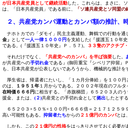
が日本共産党員として継続活動
した。これらは、まさに、ソ
は、「日本共産党員」である前に、
「ソ連共産党とソ同盟の
２、
共産党カンパ運動とカンパ額の推計、
ナホトカでの「ダモイ」民主主義運動、舞鶴での行動を通
金」
として
一人一律１０００円
を支給した
(
『援護五１０年史
である。
(
『援護五１０年史』Ｐ．５７
)
。
３３隻のアクチブ
それだけでなく、
「共産党へのカンパ」を半ば強要
した。
が共産党への
手切れ金
である』
(
御田重宝『シベリア抑留』
も、日本共産党が公表しないであろうから、
機械的な推計
を
厚生省は、帰還者にたいし、「１カ月分俸給」を１００円
のは、
１９５１年
１月からである。２００２年現在のフルタ
在時価６６６円
に相当
する。「赤旗梯団」６５２０３人のう
援金、または、
(
２
)
共産党との手切れ金として
拠出
したとす
６５２０３×５０％×１００円×６６６倍＝２１７１２５９
高い可能性もある。
抑留者たち
からの
２１億円のカンパ
とは
しかも、
この
２１億円の性格
をはっきりさせておく必要が