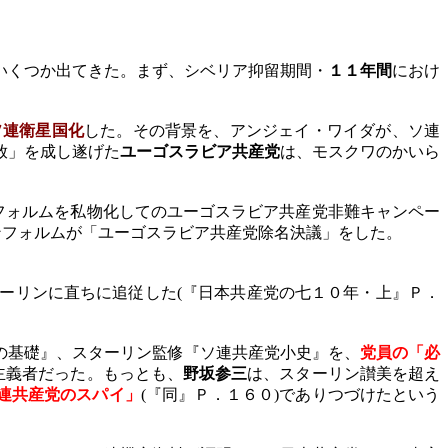
いくつか出てきた。まず、シベリア抑留期間・
１１年間
におけ
ソ連衛星国化
した。その背景を、アンジェイ・ワイダが、ソ連
放」を成し遂げた
ユーゴスラビア共産党
は、モスクワのかいら
フォルムを私物化してのユーゴスラビア共産党非難キャンペー
ンフォルムが「ユーゴスラビア共産党除名決議」をした。
ーリンに直ちに追従した
(
『日本共産党の七１０年・上』Ｐ．
の基礎』、スターリン監修『ソ連共産党小史』を、
党員の「必
主義者だった。もっとも、
野坂参三
は、スターリン讃美を超え
連共産党のスパイ」
(
『同』Ｐ．１６０
)
でありつづけたという