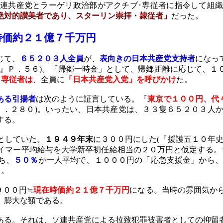
連共産党とラーゲリ政治部がアクチブ･専従者に指令して組
絶対的讃美者であり、スターリン崇拝・隷従者」
だった。
時価約２１億７千万円
じて、
６５２０３人全員
が、
表向きの日本共産党支持者
になっ
』Ｐ．５６
)
。「帰郷一時金」として、帰郷距離に応じて、１
・専従者は
、全員に
「日本共産党入党」を呼びかけ
た。
ある引揚者
は次のように証言している。『
東京で１００円、代
Ｐ．２８０
)
。いったい、日本共産党は、３３隻６５２０３人
する。
としていた。
１９４９年末
に３００円にした
(
『援護五１０年
イマー平均給与を大学新卒初任給相当の２０万円と仮定する。
ち、
５０％
が一人平均で、
１０００円の「応急支援金」から、
る。
９００円≒
現在時価約２１億７千万円
になる。当時の雰囲気か
、膨大な額である。
ある。それは、ソ連共産党による拉致犯罪被害者としての抑留