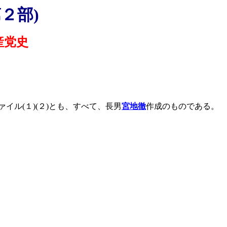
第２部
)
産党史
ァイル
(
１
)(
２
)
とも、すべて、長男
宮地徹
作成のものである。