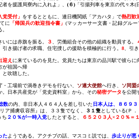
記者を援護局寮内に入れよ」、
(
６
)
「引揚列車を東京の代々木
(
入党受付」
をするとともに、連日機関紙「アカハタ」で
熱烈歓
てに
「帰国兵の歓迎指令書」
(
マッカーサー文書・記録グルー
る。
さいには赤旗を振る。
３
、労働組合その他の組織を動員する。
、引き揚げ者の求職、住宅捜しの援助を積極的に行う。
8
、引き
出迎え
に来ているのを見た。党員たちは東京の品川駅で彼らに
方が祖国へ帰
」と吹聴した。
庁・工場前で渦巻きデモを行ない、
ソ連大使館
へ行き、
ソ同盟
か。日本共産党が「党史資料室」から、その
秘密データ
を公開
総数
の内、非日本人４６４人を差し引いた
日本人は、８６９３
リア捕虜収容所』は、３３隻でなく、
３１隻
としている
(
Ｐ．
うち
２０％が一時入党
したとすると、
６５２０３人×２０％＝
った
ようである。アクチブの話、マスコミ説では、
歩止りが悪