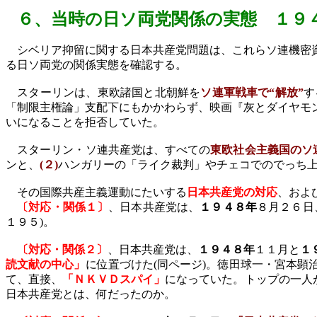
６、
当時の日ソ両党関係の実態 １９
シベリア抑留に関する日本共産党問題は、これらソ連機密資
る日ソ両党の関係実態を確認する。
スターリンは、東欧諸国と北朝鮮を
ソ連軍戦車で“解放”
す
「制限主権論」支配下にもかかわらず、映画『灰とダイヤモ
いになることを拒否していた。
スターリン・ソ連共産党は、すべての
東欧社会主義国のソ
ンと、
(
２
)
ハンガリーの「ライク裁判」やチェコでのでっち
その国際共産主義運動にたいする
日本共産党の対応
、およ
〔対応・関係１〕
、日本共産党は、
１９４８年
８月２６日
１９５
)
。
〔対応・関係２〕
、日本共産党は、
１９４８年
１１月と
１
読文献の中心」
に位置づけた
(
同ページ
)
。徳田球一・宮本顕
て、直接、
「ＮＫＶＤスパイ」
になっていた。トップの一人
日本共産党とは、何だったのか。