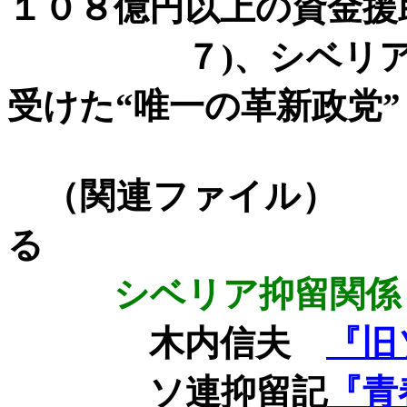
１０８億円以上の資金援
７
)
、シベリ
受けた“唯一の革新政党”
（関連ファ
る
シベリア抑留関係
木内信夫
『旧
ソ連抑留記
『青