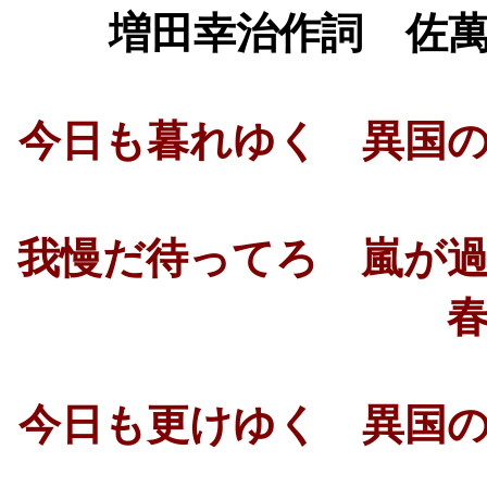
増田幸治作詞 佐
今日も暮れゆく 異国
我慢だ待ってろ 嵐
今日も更けゆく 異国