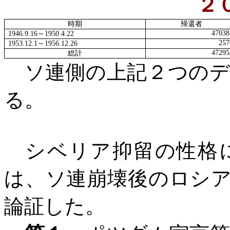
２
時期
帰還者
47038
1946.9.16
～
1950.4.22
257
1953.12.1
～
1956.12.26
47295
総計
ソ連側の上記２つのデ
る。
シベリア抑留の性格に
は、ソ連崩壊後のロシ
論証した。