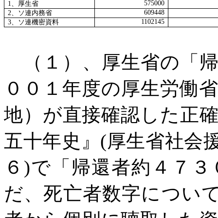
575000
1
、厚生省
609448
2
、ソ連内務省
1102145
3
、ソ連機密資料
（１）、厚生省の「帰
００１年度の厚生労働
地）が直接確認した正
五十年史』
(
厚生省社会
６
)
で「帰還者約４７３
だ、死亡者数字につい