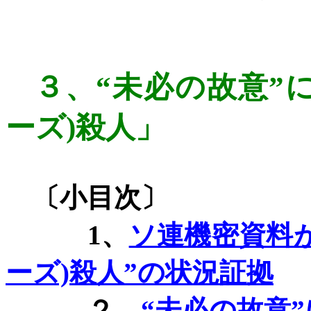
３、
“未必の故意”
ーズ
)
殺人」
〔小目次〕
1
、
ソ連機密資料が
ーズ)
殺人”の状況証拠
２、
“未必の故意