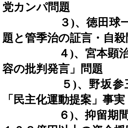
党カンパ問題
３
)
、徳田球
題と管季治の証言・自殺
４
)
、宮本顕
容の批判発言」問題
５
)
、野坂参
「民主化運動提案」事
６
)
、抑留期