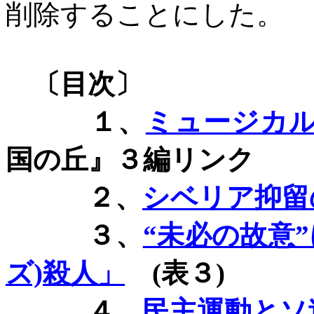
削除することにした。
〔目次〕
１、
ミュージカ
国の丘』３編リンク
２、
シベリア抑留
３、
“未必の故意
ズ)
殺人」
(
表３
)
４、
民主運動とソ