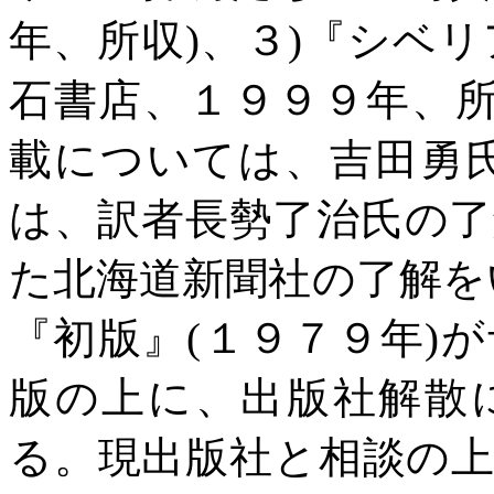
年、所収
)
、３
)
『シベリ
石書店、１９９９年、
載については、吉田勇
は、訳者長勢了治氏の
た北海道新聞社の了解を
『初版』
(
１９７９年
)
が
版の上に、出版社解散
る。現出版社と相談の