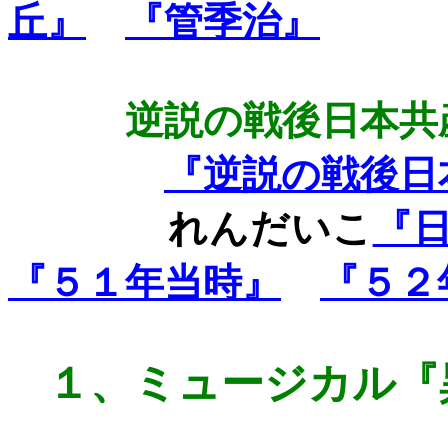
丘』
『管季治』
逆説の戦後日本共
『逆説の戦後日
れんだいこ
『
『５１年当時』
『５２
１、
ミュージカル『