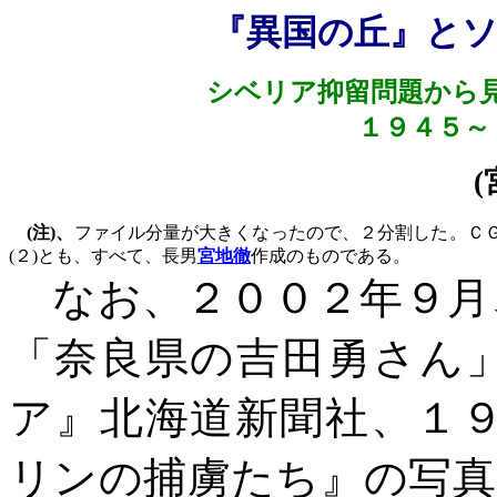
『異国の丘』とソ
シベリア抑留問題から
１９４５～
(
(
注
)
、
ファイル分量が大きくなったので、２分割した。Ｃ
(
２
)
とも、すべて、長男
宮地徹
作成のものである。
なお、２００２年９月
「奈良県の吉田勇さん
ア』北海道新聞社、１
リンの捕虜たち』の写真