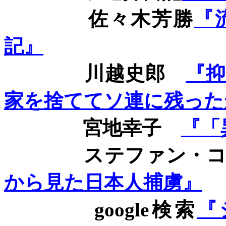
佐々木芳勝
『
記』
川越史郎
『
家を捨ててソ連に残った
宮地幸子
『「
ステファン・コス
から見た日本人捕虜』
google
検索
『