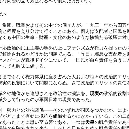
うな問題の立て方はなるべく慎んだ方がいい。
ない
集団、職業およびその中での個々人が、一九三一年から四五
質と程度をえり分けて行くことにある。例えば支配者と国民を
なくも中国の生命・財産・文化のあのような惨憺たる破壊に対
一応政治的民主主義の地盤の上にファシズムが権力を握ったの
で解除されるかどうかは問題である。「昨日」邪悪な支配者を
ヤスパースが戦後ドイツについて、「国民が自ら責任を負うこ
とっても吟味に値する。
うまでもなく権力体系に座を占めた人および種々の政治的エリ
現実の役割において問題にならぬ。さて政治的エリットの責任
職名や地位から連想される政治性の濃淡を、
現実の
政治的役割
減少して行ったのが軍国日本の現実であった。
制」勢力との対抗関係――そのいずれが国民をつかむか、によ
ブがどこまで有効に抵抗を組織するかにかかっている。この二
があったことに思い至る筈である。一つは
天皇
の戦争責任であ
責任から除外されて来た。しかし今日あらためて戦争責任の問