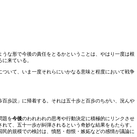
ような形で今後の責任をとるかということは、やはり一度は根
ろに来ている。
について、いま一度それらにいかなる意味と程度において戦争
歩百歩説」に帰着する。それは五十歩と百歩のちがい、況んや
問題を
今後
のわれわれの思考や行動決定に積極的にリンクさせ
されて、五十一歩が糾弾されるという奇妙な結果をもたらす。
国民的規模での検討は、憤怒・怨恨・嫉妬などの感情が議論に