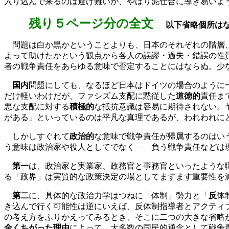
入り込んで来るのは避け難いが、やはり泥仕合に導き易いよ
残り５ページ分の全文
以下省略個所は
問題は白か黒かということよりも、日本のそれぞれの階層、
よって助けたかという観点から各人の誤謬・過失・錯誤の性
者の戦争責任をあらゆる意味で否定することにはならぬ。少
国内
問題にしても、なるほど日本はドイツの場合のように
だけ軽いわけだが、ファシズム支配に黙従した
道徳的
責任ま
悪な支配に対する
積極的
な抵抗意識は容易に期待されない。
がある」といっているのは平凡な真理であるが、われわれに
しかしすぐれて
政治的
な意味で戦争責任が帰属するのはい
う意味は政治家や役人としてでなく――負う戦争責任などは
第一
は、政治家と実業家、政務官と事務官といったような
る「政界」は実質的な政策決定の場としてますます重要性を
第二
に、具体的な政治力学はつねに「体制」勢力と「
反
体
き込んで行く可能性は逆にいえば、反体制指導者とアクティ
の考え方をふりかえってみるとき、そこに二つの大きな省略
全くちがった理由
によって、大多数の国民的通念として戦争