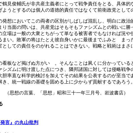
で鶴見俊輔氏が非共産主義者にとって戦争責任をとる、具体的
げようとするのは個人の道徳的責任ではなくて前衛政党として
発想においてこの両者の区別がしばしば混乱し、明白に政治
まり当面の問いは、共産党はそもそもファシズムとの戦いに勝
の立場は一般の大衆とちがって単なる被害者でもなければ況や
るまい。敗軍の将はたとえ彼自身いかに最後までふみとゞまっ
官としての責任をのがれることはできない。戦略と戦術はまさ
看板など掲げぬ方がいゝ。そんなことは夙くに分かっている
ァシズムに明け渡した点につき、隣邦諸国に対しては侵略戦争
大胆率直な科学的検討を加えてその結果を公表するのが至当で
解き、統一戦線の基礎を固める上に少からず貢献するであろう
（思想の言葉、「思想」昭和三十一年三月号、岩波書店）
る
頭発言』の丸山批判