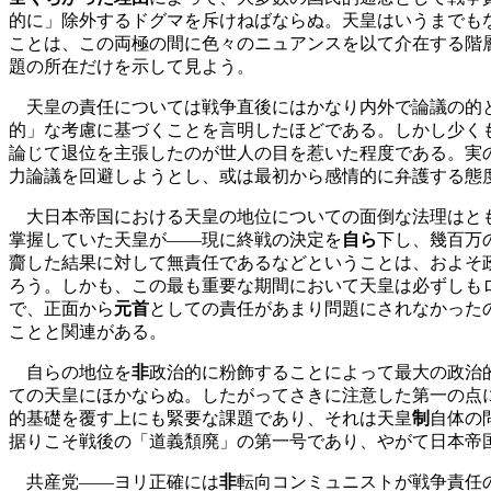
的に」除外するドグマを斥けねばならぬ。天皇はいうまでも
ことは、この両極の間に色々のニュアンスを以て介在する階
題の所在だけを示して見よう。
天皇の責任については戦争直後にはかなり内外で論議の的と
的」な考慮に基づくことを言明したほどである。しかし少く
論じて退位を主張したのが世人の目を惹いた程度である。実
力論議を回避しようとし、或は最初から感情的に弁護する態
大日本帝国における天皇の地位についての面倒な法理はとも
掌握していた天皇が――現に終戦の決定を
自ら
下し、幾百万
齎した結果に対して無責任であるなどということは、およそ
ろう。しかも、この最も重要な期間において天皇は必ずしも
で、正面から
元首
としての責任があまり問題にされなかった
ことと関連がある。
自らの地位を
非
政治的に粉飾することによって最大の政治
ての天皇にほかならぬ。したがってさきに注意した第一の点
的基礎を覆す上にも緊要な課題であり、それは天皇
制
自体の
据りこそ戦後の「道義頽廃」の第一号であり、やがて日本帝
共産党――ヨリ正確には
非
転向コンミュニストが戦争責任