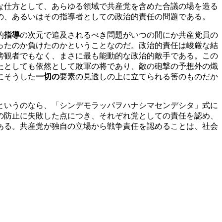
な仕方として、あらゆる領域で共産党を含めた合議の場を造る
の、あるいはその指導者としての政治的責任の問題である。
的
指導
の次元で追及されるべき問題がいつの間にか共産党員の
ったのか負けたのかということなのだ。政治的責任は峻厳な結
傍観者でもなく、まさに最も能動的な政治的敵手である。この
たとしても依然として敗軍の将であり、敵の砲撃の予想外の熾
にそうした
一切の
要素の見透しの上に立てられる筈のものだか
というのなら、「シンデモラッパヲハナシマセンデシタ」式に
の防止に失敗した点につき、それぞれ党としての責任を認め、
ある。共産党が独自の立場から戦争責任を認めることは、社会
。