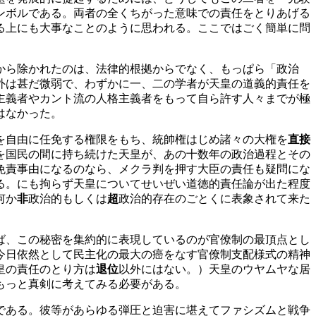
ンボルである。両者の全くちがった意味での責任をとりあげる
る上にも大事なことのように思われる。ここではごく簡単に問
から除かれたのは、法律的根拠からでなく、もっぱら「政治
外は甚だ微弱で、わずかに一、二の学者が天皇の道義的責任を
主義者やカント流の人格主義者をもって自ら許す人々までが極
はなかった。
を自由に任免する権限をもち、統帥権はじめ諸々の大権を
直接
を国民の間に持ち続けた天皇が、あの十数年の政治過程とその
免責事由になるのなら、メクラ判を押す大臣の責任も疑問にな
る。にも拘らず天皇についてせいぜい道徳的責任論が出た程度
何か
非
政治的もしくは
超
政治的存在のごとくに表象されて来た
ば、この秘密を集約的に表現しているのが官僚制の最頂点とし
今日依然として民主化の最大の癌をなす官僚制支配様式の精神
皇の責任のとり方は
退位
以外にはない。）天皇のウヤムヤな居
もっと真剣に考えてみる必要がある。
である。彼等があらゆる弾圧と迫害に堪えてファシズムと戦争