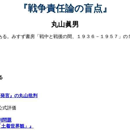
『戦争責任論の盲点』
丸山眞男
る。みすず書房「戦中と戦後の間、１９３６－１９５７」の
。
る
頭発言』の丸山批判
公式評価
判問題
「
土着世界観」』