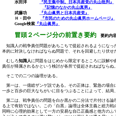
水田洋
『民主集中制。日本共産党の丸山批判』
『記憶のなかの丸山真男』
武藤功
『丸山眞男と日本共産党』
Ｈ・田中
『市民のための丸山眞男ホームページ』
Google
検索
『丸山眞男』
冒頭２ページ分の前置き要約
要約内
知識人の戦争責任問題があちこちで提起されるようになった
本的に対決しなければならぬ問題で、それを回避したり伏せ
むしろ
知識人
に問題をはじめから限定するところに誤解や
責任が帰属されるかという検討が各所で提起されねばならぬ
そこでの二つの論理がある。
第一は、一億総ザンゲ説である。その正体は、緊急の場合
一歩と百歩の巨大なちがいに目をつぶることによって、結局
第二は、戦争責任の問題を白か黒かの二分法で片付ける論理
る上で有効ではない。この「白黒」論理は全体主義と総力戦
同時に心理的効果として一方の安易な自己正義感と他方のふ