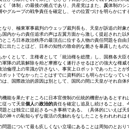
なく「体制」の最後の拠点であり、共産党はまた、
反
体制のシ
層やグループの戦争責任を確定し、その位置づけを明らかにす
なり、極東軍事裁判のウェッブ裁判長も、天皇が訴追の対象
も国内からの責任追求の声は左翼方面から激しく提起された以
のところ日本政治秩序の最頂点に位する人物の責任問題を自由
度に出たことほど、日本の知性の致命的な脆さを暴露したもの
かくとして、主権者として「統治権を総攬」し、国務各大臣
の軍隊の武装解除を殆ど摩擦なく遂行させるほどの強大な権威
政治倫理上の常識が許さない。事実上ロボットであったことが
ロボットでなかったことはすでに資料的にも明らかになってい
のは、国際政治的原因は別として、国民の間に天皇がそれ自体
的機能を果たすところに日本官僚制の伝統的機密があるとすれ
に従って天皇
個人
の
政治的
責任を確定し追及し続けることは、
問題とは独立に提起さるべき事柄である。（具体的にいえば天
国の神々の恥知らずな復活の先触れをなしたことをわれわれは
の問題について最も疚しくない立場にあることは周知のとおり