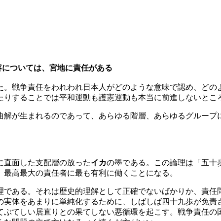
容については、宮地に責任がある
。戦争責任をわれわれ日本人がどのような意味で認め、どの
たりすることでは平和運動も護憲運動も本当に前進しないとこ
曲解が生まれるのであって、あらゆる階層、あらゆるグループ
。
に直面した支配層の放った
イカ
の墨である。この論理は「五十
、最高最大の責任者に最も有利に働くことになる。
である。それは歴史的理解として正確でないばかりか、責任
の実体をあまりに単純化するために、しばしば四十九歩が免責
てぶてしい居直りとの果てしない悪循環を起こす。戦争責任の