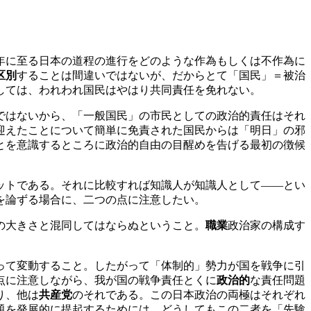
年に至る日本の道程の進行をどのような作為もしくは不作為に
区別
することは間違いではないが、だからとて「国民」＝被治
しては、われわれ国民はやはり共同責任を免れない。
ではないから、「一般国民」の市民としての政治的責任はそれ
迎えたことについて簡単に免責された国民からは「明日」の邪
とを意識するところに政治的自由の目醒めを告げる最初の徴候
ットである。それに比較すれば知識人が知識人として――とい
を論ずる場合に、二つの点に注意したい。
の大きさと混同してはならぬということ。
職業
政治家の構成す
って変動すること。したがって「体制的」勢力が国を戦争に引
点に注意しながら、我が国の戦争責任とくに
政治的
な責任問題
り、他は
共産党
のそれである。この日本政治の両極はそれぞれ
題を発展的に提起するためには、どうしてもこの二者を「先験