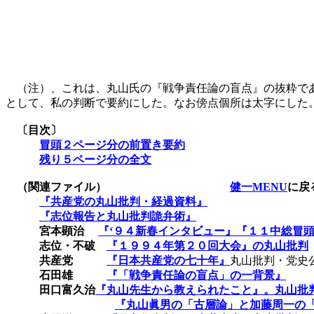
（注）、これは、丸山氏の『戦争責任論の盲点』の抜粋であ
として、私の判断で要約にした。なお傍点個所は太字にした
〔目次〕
冒頭２ページ分の前置き要約
残り５ページ分の全文
（関連ファイル）
健一MENU
に戻
『共産党の丸山批判・経過資料』
『志位報告と丸山批判詭弁術』
宮本顕治
『‘９４新春インタビュー』『１１中総冒
志位・不破
『１９９４年第２０回大会』の丸山批判
共産党
『日本共産党の七十年』
丸山批判・党史
石田雄
『「戦争責任論の盲点」の一背景』
田口富久治
『丸山先生から教えられたこと』。丸山批
『丸山眞男の「古層論」と加藤周一の