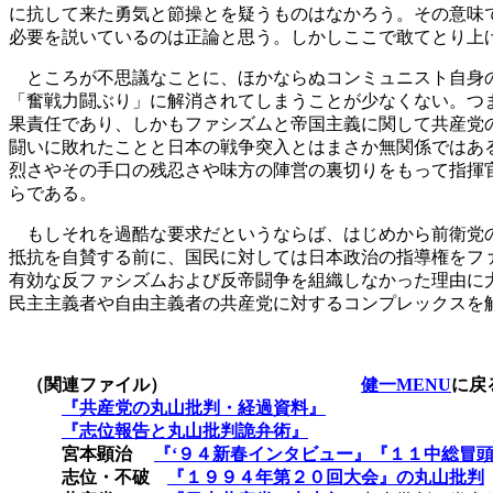
に抗して来た勇気と節操とを疑うものはなかろう。その意味
必要を説いているのは正論と思う。しかしここで敢てとり上
ところが不思議なことに、ほかならぬコンミュニスト自身の
「奮戦力闘ぶり」に解消されてしまうことが少なくない。つ
果責任であり、しかもファシズムと帝国主義に関して共産党
闘いに敗れたことと日本の戦争突入とはまさか無関係ではあ
烈さやその手口の残忍さや味方の陣営の裏切りをもって指揮
らである。
もしそれを過酷な要求だというならば、はじめから前衛党の
抵抗を自賛する前に、国民に対しては日本政治の指導権をフ
有効な反ファシズムおよび反帝闘争を組織しなかった理由に
民主主義者や自由主義者の共産党に対するコンプレックスを
（関連ファイル）
健一MENU
に戻
『共産党の丸山批判・経過資料』
『志位報告と丸山批判詭弁術』
宮本顕治
『‘９４新春インタビュー』『１１中総冒
志位・不破
『１９９４年第２０回大会』の丸山批判