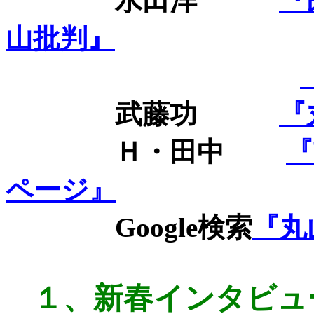
水田洋
『
山批判』
武藤功
『
Ｈ・田中
『
ページ』
Google
検索
『丸
１、
新春インタビュ