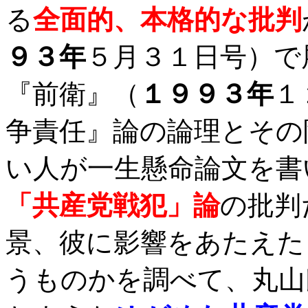
る
全面的、本格的な批判
９３年
５月３１日号）で
『前衛』（
１９９３年
１
争責任』論の論理とその
い人が一生懸命論文を書
「共産党戦犯」論
の批判
景、彼に影響をあたえた
うものかを調べて、丸山