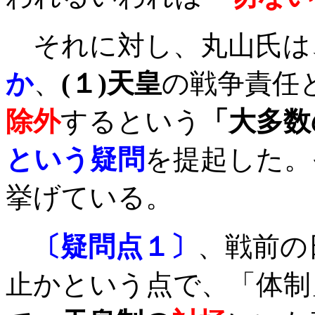
それに対し、丸山氏は
か
、
(
１
)
天皇
の戦争責任
除外
するという
「大多数
という疑問
を提起した。
挙げている。
〔疑問点１〕
、戦前の
止かという点で、「体制