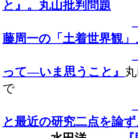
と』。丸山批判問題
藤周一の「土着世界観」
って―いま思うこと』
丸
で
と最近の研究二点を論ず