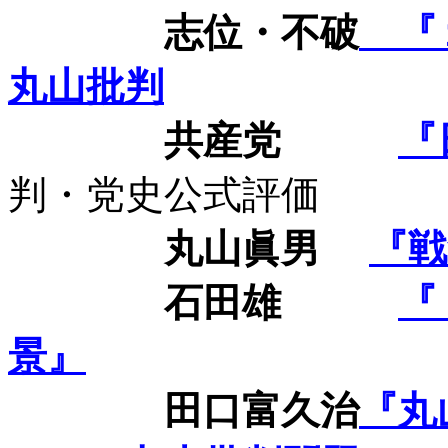
志位・不破
『
丸山批判
共産党
『
判・党史公式評価
丸山眞男
『戦
石田雄
『
景』
田口富久治
『丸