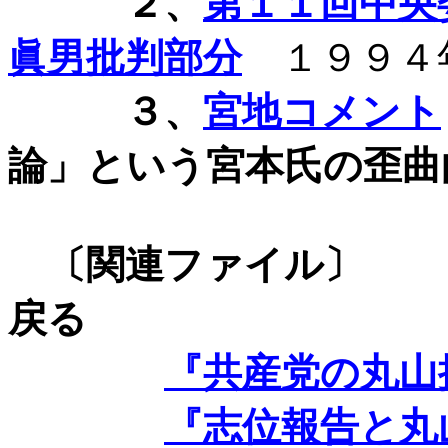
２、
第１１回中央
眞男批判部分
１９９４
３、
宮地コメント
論」という宮本氏の歪曲
〔関連フ
戻る
『共産党の丸山
『志位報告と丸