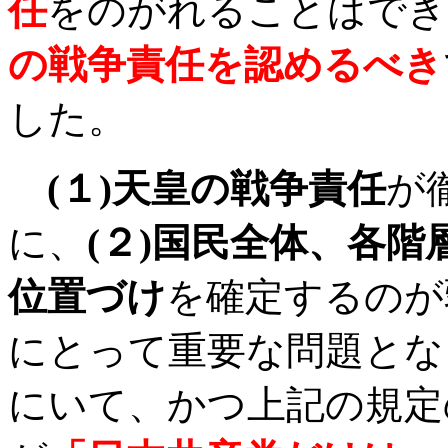
任
をのがれることはでき
の戦争責任を認めるべき
した。
(
１
)
天皇の戦争責任
が
に、
(
２
)
国民全体、各階
位置づけ
を確定するのが
にとって重要な問題とな
にいて、かつ上記の規定