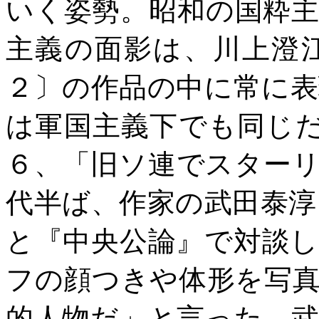
いく姿勢。昭和の国粋
主義の面影は、川上澄
２〕の作品の中に常に
は軍国主義下でも同じ
６、「旧ソ連でスター
代半ば、作家の武田泰淳
と『中央公論』で対談
フの顔つきや体形を写
的人物だ」と言った。