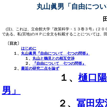
丸山眞男「自由につい
(
注
)
、これは、立命館大学『政策科学・１３巻３号』
(
２０
である。私
(
宮地
)
のＨＰに全文を転載することについては、
〔目次〕
はじめに
１、
丸山眞男『自由について 七つの問答』
１、
丸山と鶴見との相互交渉
２、
『自由について 七つの問答』
２、
最近の研究二点を論ず
１、
樋口
男」
２、
冨田宏