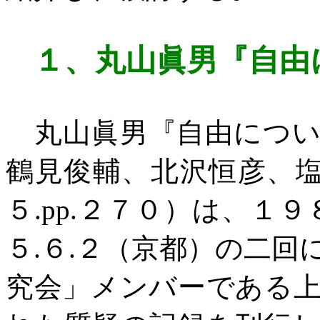
１、
丸山眞男『自由
丸山眞男『自由につい
鶴見俊輔、北沢恒彦、
５
.pp.
２７０）は、１９
５
.
６
.
２（京都）の二回
究会」メンバーである