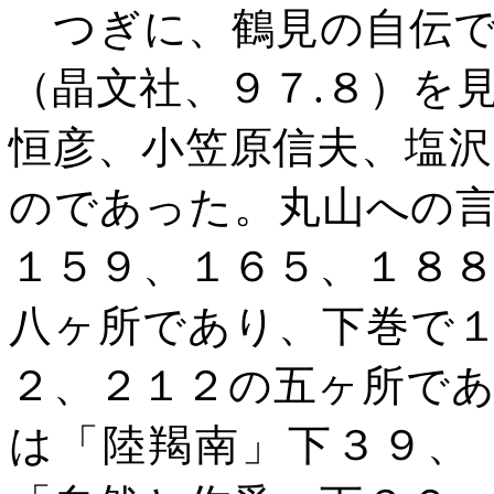
つぎに、鶴見の自伝で
（晶文社、９７
.
８）を
恒彦、小笠原信夫、塩
のであった。丸山への
１５９、１６５、１８
八ヶ所であり、下巻で
２、２１２の五ヶ所で
は「陸羯南」下３９、