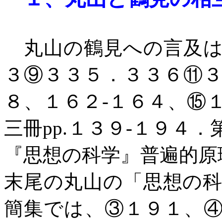
丸山の鶴見への言及は
３⑨３３５．３３６⑪
８、１６２
-
１６４、⑮
三冊
pp.
１３９
-
１９４．
『思想の科学』普遍的原
末尾の丸山の「思想の
簡集では、③１９１、