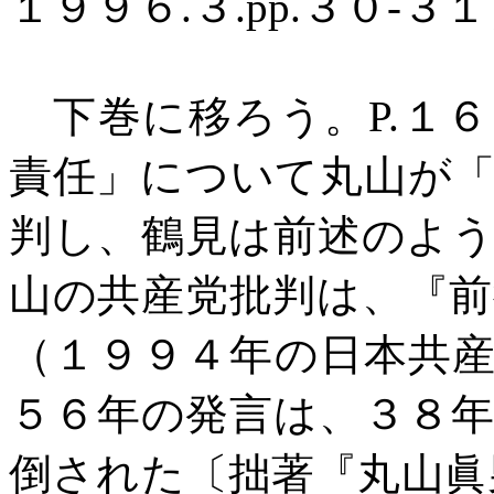
１９９６
.
３
.pp.
３０
-
３１
下巻に移ろう。
P.
１６
責任」について丸山が
判し、鶴見は前述のよ
山の共産党批判は、『
（１９９４年の日本共
５６年の発言は、３８
倒された〔拙著『丸山眞