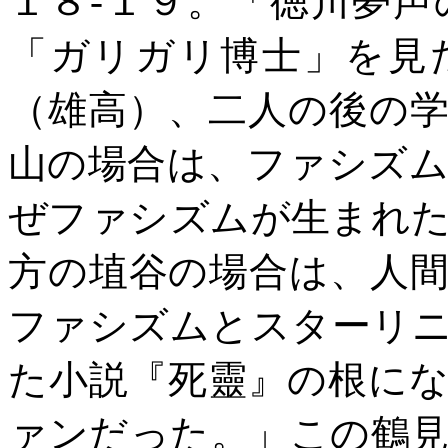
１８
-
１９。「徳川夢声
「ガリガリ博士」を見
（雄高）、二人の後の
山の場合は、ファシズ
ぜファシズムが生まれ
方の埴谷の場合は、人
ファシズムとスターリ
た小説『死靈』の根に
ァンだった。」この鶴