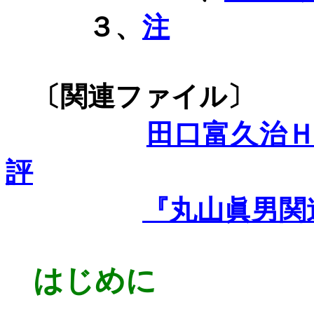
３、
注
〔関連ファ
田口富久治
評
『丸山眞男関
はじめに