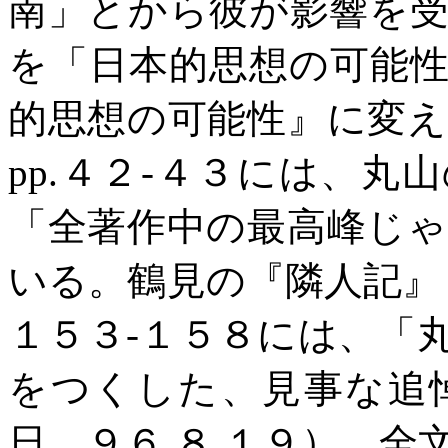
南」とから彼が影響を
を「日本的思想の可能
的思想の可能性』に変
pp.
４２
-
４３には、丸山
「全著作中の最高峰じ
いる。鶴見の『隣人記』
１５３
-
１５８には、「
をつくした、見事な追
日、９６
.
８
.
１９）。全