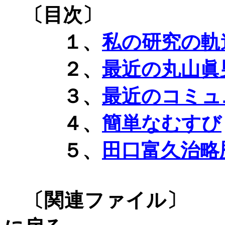
〔目次〕
１、
私の研究の軌
２、
最近の丸山眞
３、
最近のコミュ
４、
簡単なむすび
５、
田口富久治略
〔関連フ