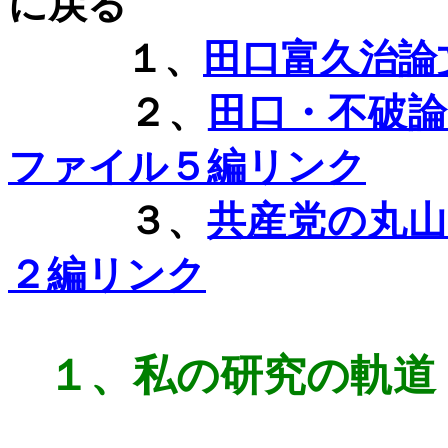
に戻る
１、
田口富久治論
２、
田口・不破
ファイル５編リンク
３、
共産党の丸
２編リンク
１、
私の研究の軌道