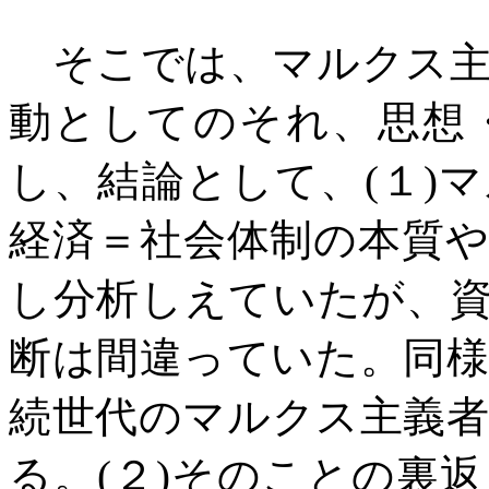
そこでは、マルクス主
動としてのそれ、思想
し、結論として、
(
１
)
マ
経済＝社会体制の本質
し分析しえていたが、
断は間違っていた。同
続世代のマルクス主義
る。
(
２
)
そのことの裏返