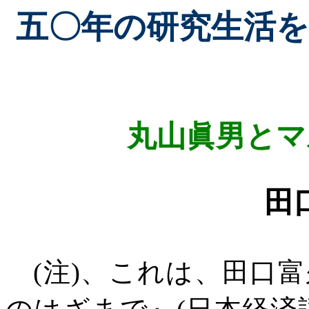
五〇年の研究生活
丸山眞男とマ
田
(
注
)
、これは、田口富