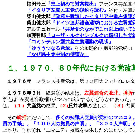
福田玲三
『史上初めて対案提出』
フランス共産党
『イタリア左翼民主党の規約を読む』
添付・左翼
柴山健太郎
『政権を奪還したイタリア中道左派連
柴山健太郎
『ドイツ連邦議会選挙における左翼党
アルチュセール
『共産党のなかでこれ以上続いて
加藤哲郎
『ローザ・ルクセンブルクの構想した党
『コミンテルン型共産主義運動の現状』
『ゆううつなる党派』
その動態的・機能的党勢力
『なぜ民主集
中制の擁護か』
１、
１９７０、８０年代における党改
１９７６年
フランス共産党は、第２２回大会で｢プロレタ
１９７８年３月
総選挙の結果は、
左翼連合の敗北、挫折
争点は｢左翼連合政権｣がついに成立するかどうかにあった
は、
（１）
共産党
の成果、
(
２
)
反共攻撃
の激しさ、
（３）
共
その
総括
にたいして、
多くの知識人党員が党外のマスコミ
員の手紙」、「１００人の党員の声明」、「３００人声明」
上がり、それぞれ『ユマニテ』掲載を要求したのにたいして