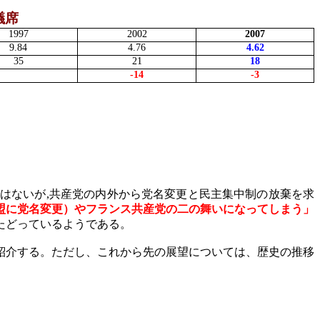
議席
1997
2002
2007
9.84
4.76
4.62
35
21
18
-14
-3
ではないが
,
共産党の内外から党名変更と民主集中制の放棄を求
盟に党名変更）やフランス共産党の二の舞いになってしまう」
たどっているようである。
紹介する。ただし、これから先の展望については、歴史の推移