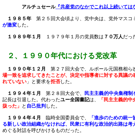
アルチュセール
『共産党のなかでこれ以上続いては
１９８５年
第２５回大会頃より、党中央は、党外マスコミ
が激変
した。
１９８９年１月
１９７９年１月の党員数は
７０万人
だっ
２、
１９９０年代における党改革
１９９０年１２月
第２７回大会で、ルポール元国務相ら
場一致を追求してきたことが、決定や指導者に対する異議の
れていない
」と要求を
拒否
した。
１９９４年１月
第２８回大会で、
民主主義的中央集権制
記長は引退した。代わった
ユー全国書記
は、
「民主主義的中
扱った」
と
自己批判
した。
１９９４年４月
臨時全国委員会で、
「進歩のための統一
る新しい政治組織がなければ、民衆に有利な政治的出路は考
めぐる対話を呼びかけるものだった。