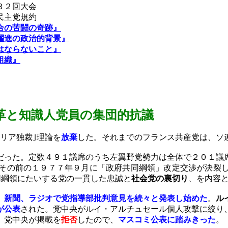
３２回大会
民主党規約
合の苦闘の奇跡』
躍進の政治的背景』
はならないこと』
組織』
革
と知識人党員の集団的抗議
リア独裁｣理論を
放棄
した。それまでのフランス共産党は、ソ
だった。定数４９１議席のうち左翼野党勢力は全体で２０１議
。その前の１９７７年９月に「政府共同綱領」改定交渉が決裂
同綱領にたいする党の一貫した忠誠と
社会党の裏切り
、を内容
、新聞、ラジオで党指導部批判意見を続々と発表し始めた
。
ル
が公表
された。党中央がルイ・アルチュセール個人攻撃に絞り
、党中央が掲載を
拒否
したので、
マスコミ公表に踏みきった
。