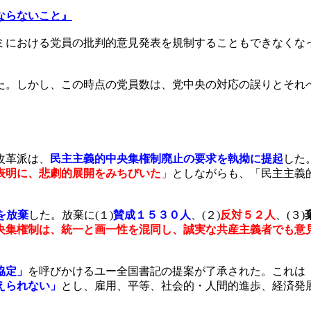
ならないこと』
における党員の批判的意見発表を規制することもできなくな
た。しかし、この時点の党員数は、党中央の対応の誤りとそれ
改革派は、
民主主義的中央集権制廃止の要求を執拗に提起
した
表明に、悲劇的展開をみちびいた
」としながらも、「民主主義
を放棄
した。放棄に
(
１
)
賛成１５３０人
、
(
２
)
反対５２人
、
(
３
)
央集権制は、統一と画一性を混同し、誠実な共産主義者でも意
協定」
を呼びかけるユー全国書記の提案が了承された。これは
えられない」
とし、雇用、平等、社会的・人間的進歩、経済発