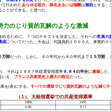
いて行われた
あらゆる処分、除名あるいは隔離
は
無効
とする」
ることができる」と述べた。
勢力のじり貧的瓦解のような激減
めるために、７つのテキストを決定した。それへの
党員の
構成
についてだった。大会は、代議員約１０００人、来賓約５
０万部
だった。しかし、６０年代から８０年代まで
１５万部
、
り、それは１９９７年総選挙得票率
９
.
８４の半分
に
激減
した
はいえ、
フランス共産党史上最大の敗北
だった。
結果を
(
表
)
にする。
すべての選挙でじり貧的瓦解のような減り方
(
１
)
、大統領選挙での共産党得票率
1988
1995
6.86
8.73