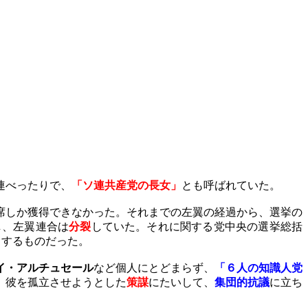
連べったりで、
「ソ連共産党の長女」
とも呼ばれていた。
席しか獲得できなかった。それまでの左翼の経過から、選挙の
し、左翼連合は
分裂
していた。それに関する党中央の選挙総括
とするものだった。
イ・アルチュセール
など個人にとどまらず、
「６人の知識人党
、彼を孤立させようとした
策謀
にたいして、
集団的抗議
に立ち