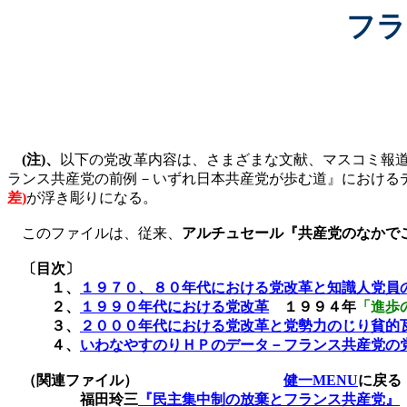
フラ
(
注
)
、
以下の党改革内容は、さまざまな文献、マスコミ報
ランス共産党の前例－いずれ日本共産党が歩む道』における
差
)
が浮き彫りになる。
このファイルは、従来、
アルチュセール『共産党のなかで
〔目次〕
１、
１９７０、８０年代における党改革と知識人党員
２、
１９９０年代における党改革
１９９４年
「進歩
３、
２０００年代における党改革と党勢力のじり貧的
４、
いわなやすのりＨＰのデータ－フランス共産党の
（関連ファイル）
健一MENU
に戻る
福田玲三
『民主集中制の放棄とフランス共産党
』