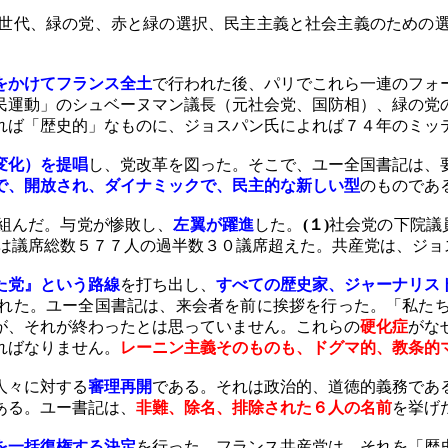
世代、緑の党、赤と緑の選択、民主主義と社会主義のための
をかけてフランス全土
で行われた後、パリでこれら一連のフォ
民運動」のシュベーヌマン議長（元社会党、国防相）、緑の党
れば「歴史的」なものに、ジョスパン氏によれば７４年のミッ
変化）を提唱
し、党改革を図った。そこで、ユー全国書記は、
で、開放され、ダイナミックで、民主的な新しい型
のものであ
組んだ。与党が惨敗し、
左翼が躍進
した。
(
１
)
社会党の下院議
は議席総数５７７人の過半数３０議席超えた。共産党は、ジョ
た党』という路線
を打ち出し、
すべての歴史家、ジャーナリス
れた。ユー全国書記は、来会者を前に挨拶を行った。「私た
が、それが終わったとは思っていません。これらの
硬化症
がな
ればなりません。
レーニン主義そのものも、ドグマ的、教条的
人々に対する
審理再開
である。それは政治的、道徳的義務であ
ある。ユー書記は、
非難、除名、排除された６人の名前
を挙げ
を一括復権する決定
を行った。フランス共産党は、それを「歴