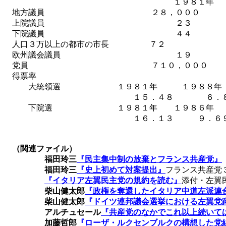
１９８１年 ２
地方議員 ２８，０００ １
上院議員 ２３
下院議員 ４４
人口３万以上の都市の市長 ７２
欧州議会議員 １
党員 ７１０，０００ １３４，０００
得票率
大統領選 １９８１年 １９８８年 
１５．４８ ６．８６ 
下院選 １９８１年 １９８６年 １９８
１６．１３ ９．６９ １１．
（関連ファイル）
福田玲三
『民主集中制の放棄とフランス共産党』
福田玲三
『史上初めて対案提出』
フランス共産党
『イタリア左翼民主党の規約を読む』
添付・左翼
柴山健太郎
『政権を奪還したイタリア中道左派連
柴山健太郎
『ドイツ連邦議会選挙における左翼党
アルチュセール
『共産党のなかでこれ以上続いて
加藤哲郎
『ローザ・ルクセンブルクの構想した党