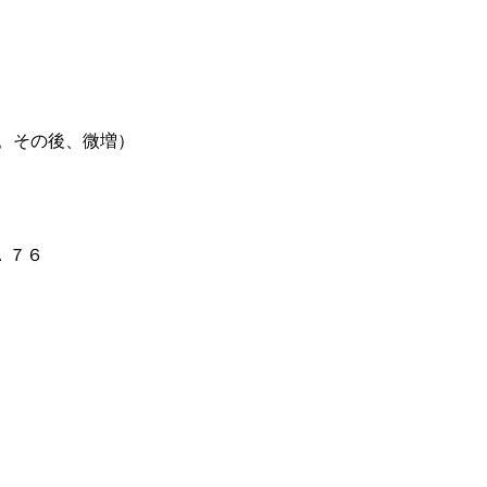
の後、微増）
７６