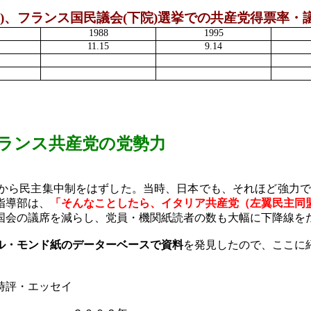
)
、フランス国民議会
(
下院
)
選挙での共産党得票率・
1988
1995
11.15
9.14
ランス
共産党の党勢力
から民主集中制をはずした。当時、日本でも、それほど強力
指導部は、
「そんなことしたら、イタリア共産党（左翼民主同
国会の議席を減らし、党員・機関紙読者の数も大幅に下降線を
ル・モンド紙のデーターベースで資料
を発見したので、ここに
時評・エッセイ