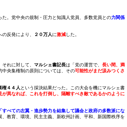
った。党中央の規制・圧力と知識人党員、多数党員との
力関係
への反発により、
２０万人
に
激減
した。
。それに対して、
マルシェ書記長
は「党の運営で、
長い間、満
的中央集権制の原則については、その
可能性がまだ汲みつくさ
棄権４４人
という採決結果だった。この大会を機にマルシェ書
見が異なれば、これを打倒し、隔離すべき敵であるかのように
「すべての左翼・進歩勢力を結集して議会と政府の多数派にな
展、教育、環境、民主主義、新欧州計画、平和、新国際秩序を