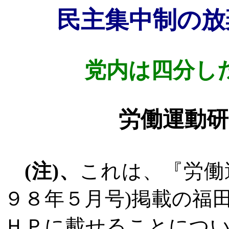
民主集中制の放
党内は四分し
労働運動研
(
注
)
、
これは、『労働
９８年５月号
)
掲載の福
ＨＰに載せることにつ