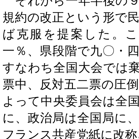
それから一年半後の９
規約の改正という形で
ば克服を提案した。こ
一％、県段階で九〇・
すなわち全国大会では
票中、反対五二票の圧
よって中央委員会は全
に、政治局は全国局に
フランス共産党紙に改称