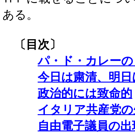
ある。
〔目次〕
パ・ド・カレーの
今日は粛清、明日
政治的には致命的
イタリア共産党の
自由電子議員の出