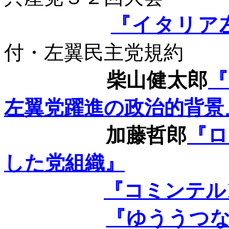
『イタリア
付・左翼民主党規約
柴山健太郎
『
左翼党躍進の政治的背景
加藤哲郎
『ロ
した党組織』
『コミンテル
『ゆううつ