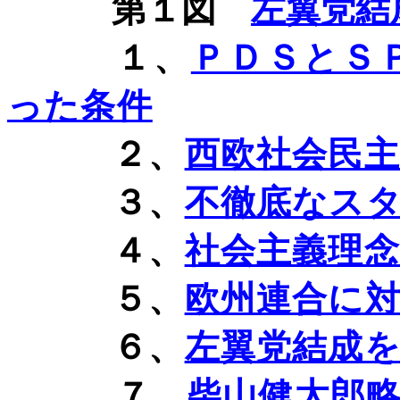
第１図
左翼党結
１、
ＰＤＳとＳ
った条件
２、
西欧社会民
３、
不徹底なス
４、
社会主義理
５、
欧州連合に
６、
左翼党結成
７、
柴山健太郎