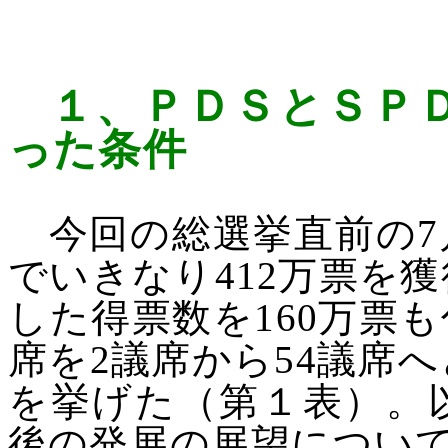
１、
ＰＤＳとＳＰ
った条件
今回の総選挙直前の
7
でいきなり
412
万票を獲
した得票数を
160
万票も
席を
2
議席から
54
議席へ
を挙げた（第１表）。
後の発展の展望につい