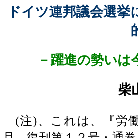
ドイツ連邦議会選挙
－躍進の勢いは
柴
(
注
)
、これは、『労
月、復刊第１２号・通巻