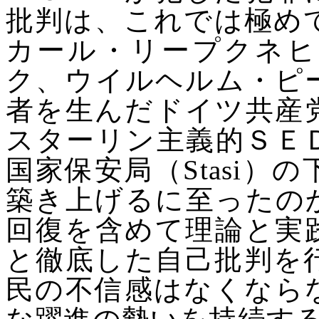
批判は、これでは極め
カール・リープクネヒ
ク、ウイルヘルム・ピ
者を生んだドイツ共産
スターリン主義的ＳＥ
国家保安局（
Stasi
）の
築き上げるに至ったの
回復を含めて理論と実
と徹底した自己批判を
民の不信感はなくなら