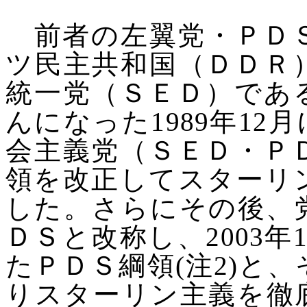
前者の左翼党・ＰＤＳ
ツ民主共和国（ＤＤＲ
統一党（ＳＥＤ）であ
んになった
1989
年
12
月
会主義党（ＳＥＤ・Ｐ
領を改正してスターリ
した。さらにその後、
ＤＳと改称し、
2003
年
たＰＤＳ綱領
(
注
2)
と、
りスターリン主義を徹