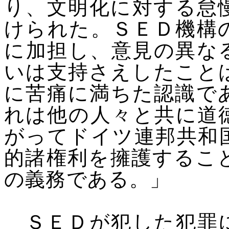
り、文明化に対する怠
けられた。ＳＥＤ機構
に加担し、意見の異な
いは支持さえしたこと
に苦痛に満ちた認識で
れは他の人々と共に道
がってドイツ連邦共和
的諸権利を擁護するこ
の義務である。」
ＳＥＤが犯した犯罪に