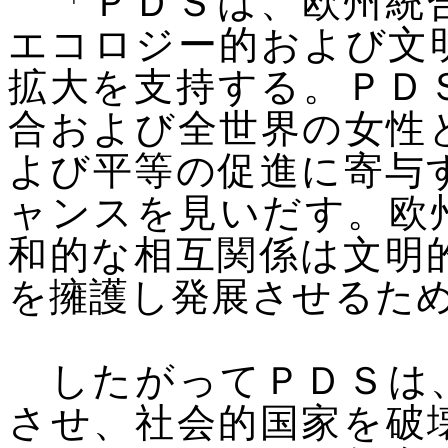
「ＰＤＳは、欧州統合
エコロジー的および文
拡大を支持する。ＰＤ
合および全世界の女性
よび平等の促進に寄与
ャンスを見いだす。欧
和的な相互関係は文明
を擁護し発展させるた
したがってＰＤＳは、
させ、社会的国家を破