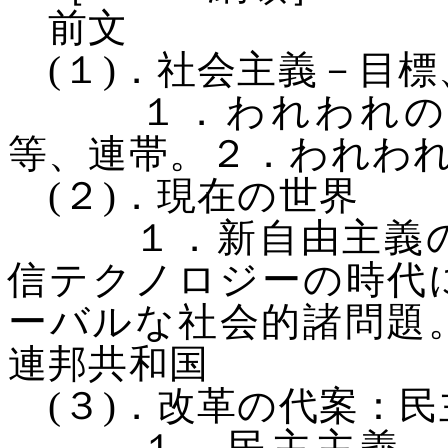
前文
(
１
)
．社会主義－目標
１．われわれの目
等、連帯。２．われわ
(
２
)
．現在の世界
１．新自由主義の攻
信テクノロジーの時代
ーバルな社会的諸問題
連邦共和国
(
３
)
．改革の代案：民
１．民主主義。２