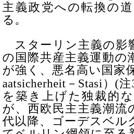
主義政党への転換の道
る。
スターリン主義の影
の国際共産主義運動の
が強く、悪名高い国家
aatsicherheit
－
Stasi
）
(
注
を築き上げた独裁的な
が、西欧民主主義潮流
代以降、ゴーデスベル
てベルリン綱領に至る