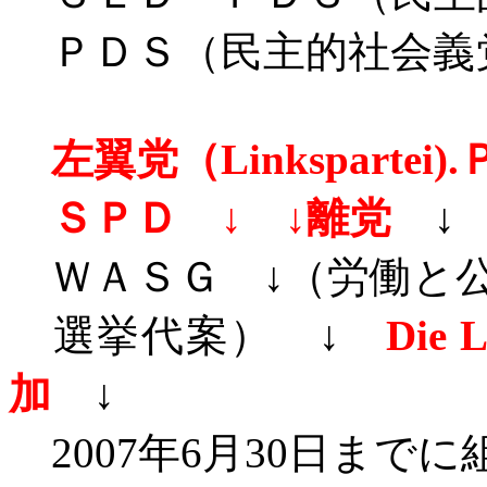
ＰＤＳ（民主的社会
左翼党（
Linksparte
ＳＰＤ ↓ ↓離党
↓
ＷＡＳＧ ↓（労働と公
選挙代案） ↓
Die
加
↓
2007年6月30日まで