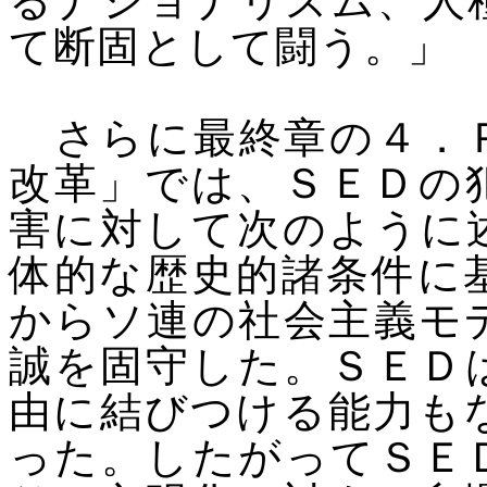
るナショナリズム、人
て断固として闘う。」
さらに最終章の４．Ｐ
改革」では、ＳＥＤの
害に対して次のように
体的な歴史的諸条件に
からソ連の社会主義モ
誠を固守した。ＳＥＤ
由に結びつける能力も
った。したがってＳＥ