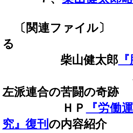
〔関連ファ
る
柴山健太郎
『
左派連合
の苦闘の奇跡
ＨＰ
『労働
究』復刊
の内容紹介