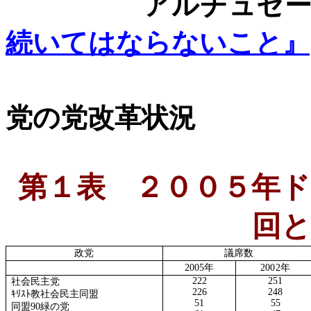
アルチュセ
続いてはならないこと』
党の党改革状況
第１表
２００５年ド
回と
政党
議席数
2005
年
2002
年
222
251
社会民主党
226
248
ｷﾘｽﾄ教社会民主同盟
51
55
同盟
90緑の党