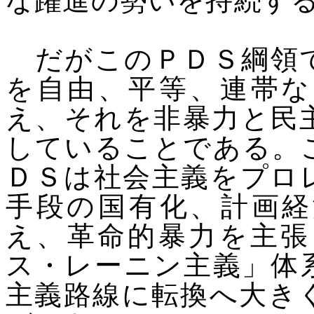
な躍進の勢いを持続す
だがこのＰＤＳ綱領で
を自由、平等、連帯な
え、それを非暴力と民
していることである。
ＤＳは社会主義をプロ
手段の国有化、計画経
え、革命的暴力を主張
ス・レーニン主義」体
主義路線に転換へ大き