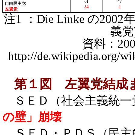
61
47
自由民主党
54
2
左翼党
注
1
：
Die
Linke
の
2002
義党
資料：
20
http://de.wikipedia.org/w
第１図
左翼党結成
ＳＥＤ（社会主義統
の壁」崩壊
ＳＥＤ・ＰＤＳ（民主