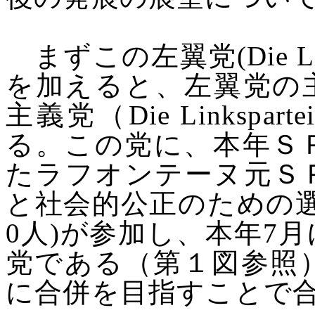
まずこの左翼党
(Die
L
を加えると、左翼党の
主義党（
Die
Linksparte
る。この党に、本年Ｓ
たラフオンテーヌ元Ｓ
と社会的公正のための
0
人
)
が参加し、本年
7
月
党である（第１図参照
に合併を目指すことで