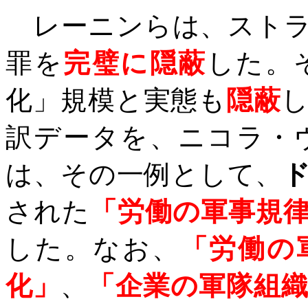
レーニンらは、ストラ
罪を
完璧に隠蔽
した。
化」規模と実態も
隠蔽
訳データを、ニコラ・
は、その一例として、
された
「労働の軍事規
した。
なお、
「労働の
化」
、
「企業の軍隊組