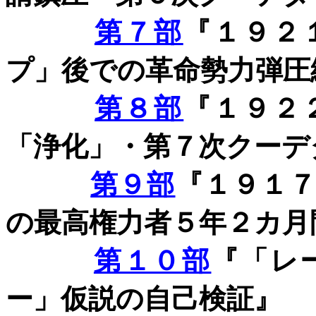
第７部
『１９２
プ」後での革命勢力弾圧
第８部
『１９２
「浄化」・第７次クーデ
第９部
『１９１
の最高権力者５年２カ月
第１０部
『「レ
ー」仮説の自己検証』