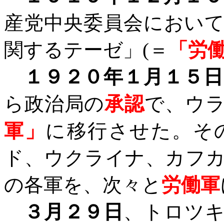
産党中央委員会におい
関するテーゼ」
(
＝
「労
１９２０年１月１５日
ら政治局の
承認
で、ウ
軍」
に移行させた。そ
ド、ウクライナ、カフ
の各軍を、
次々と
労働軍
３月２９日
、トロツ