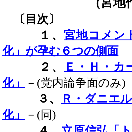
(
宮地
〔目次〕
１、
宮地コメン
化」が孕む６つの側面
２、
Ｅ・Ｈ・カ
化」
－
(
党内論争面のみ
)
３、
Ｒ・ダニエ
化」
－
(
同
)
４、
立原信弘「