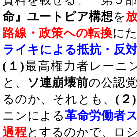
命』ユートピア構想
を
路線・政策への転換
に
ライキによる抵抗・反
(
１
)
最高権力者レーニ
と、
ソ連崩壊前
の公認
るのか、それとも、
(
２
)
ニンによる
革命労働者
過程
とするのかで、ロ