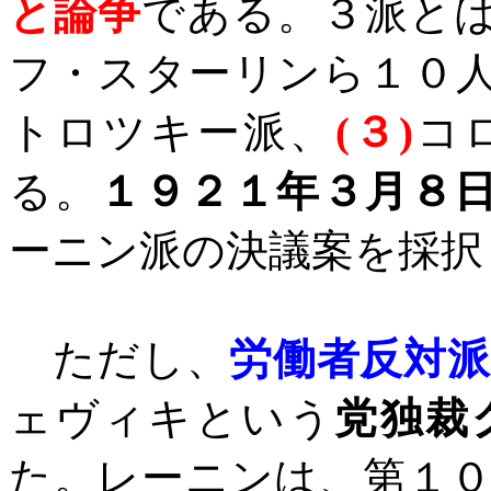
と論争
である。３派と
フ・スターリンら１０
トロツキー派、
(
３
)
コ
る。
１９２１年３月８
ーニン派の決議案を採択
ただし、
労働者反対派
ェヴィキという
党独裁
た。レーニンは、第１