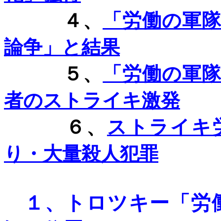
４、
「労働の軍
論争」と結果
５、
「労働の軍
者のストライキ激発
６、
ストライキ
り・大量殺人犯罪
１、
トロツキー「労