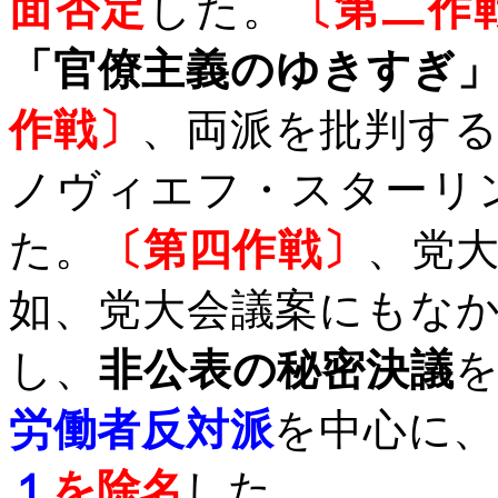
面否定
した。
〔第二作
「官僚主義のゆきすぎ
作戦〕
、両派を批判す
ノヴィエフ・スターリ
た。
〔第四作戦〕
、党
如、党大会議案にもな
し、
非公表の秘密決議
労働者反対派
を中心に
１
を除名
した。