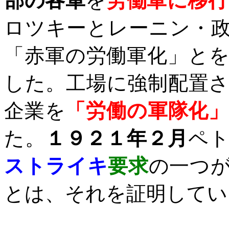
部の各軍
を
労働軍に移行
ロツキーとレーニン・
「赤軍の
労働軍化
」と
した。工場に
強制配置
企業を
「労働の軍隊化
た。
１９２１年２月
ペ
ストライキ
要求
の一つ
とは、それを証明してい