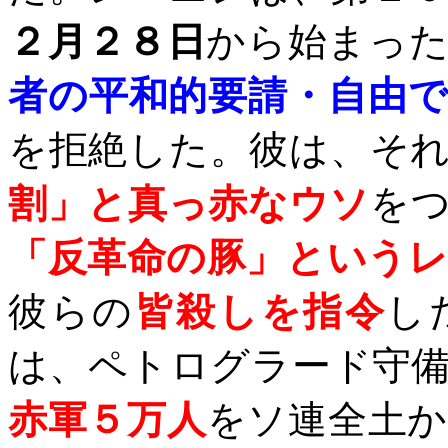
２月２８日
から始まっ
者の平和的要請・自由
を拒絶した。彼は、そ
割」と真っ赤なウソ
を
「反革命の豚」という
彼らの
皆殺しを指令
し
は、ペトログラード守
赤軍５万人
をソ連全土か