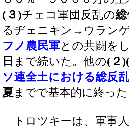
(
３
)
チェコ軍団反乱の
総
るヂェニキン→ウラン
フノ農民軍
との共闘を
日
まで続いた。他の
(
２
)
ソ連全土における総反
夏
までで基本的に終った
トロツキーは、軍事人