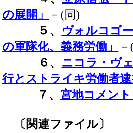
の展開」
－
(
同
)
５、
ヴォルコゴ
の軍隊化、義務労働」
－
６、
ニコラ・ヴ
行とストライキ労働者逮
７、
宮地コメント
〔関連ファイル〕