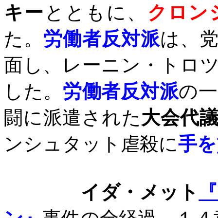
キー
とともに、
クロン
た。
労働者反対派
は、
面し、レーニン・トロ
した。
労働者反対派
の一
闘に派遣された
大会代
ンシュタット虐殺に
手を
イダ・メット