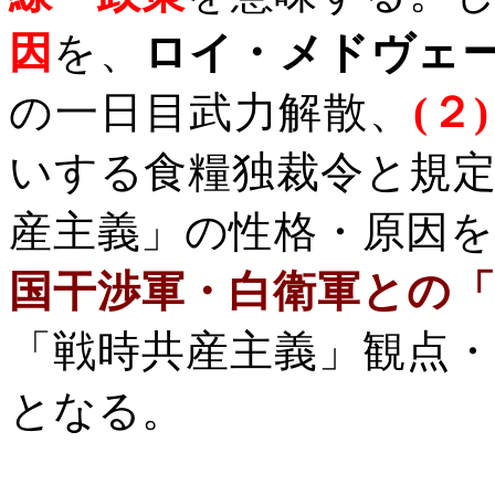
因
を、
ロイ・メドヴェ
の一日目武力解散、
(
２
)
いする食糧独裁令と規
産主義」の性格・原因
国干渉軍・白衛軍との
「戦時共産主義」観点
となる。