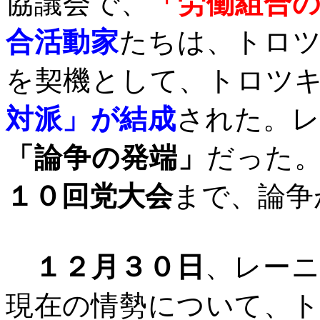
協議会で、
「労働組合
合活動家
たちは、トロ
を契機として、トロツ
対派」が結成
された。
「論争の発端」
だった
１０回党大会
まで、論争
１２月３０日
、レー
現在の情勢について、