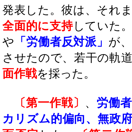
発表した。彼は、それ
全面的に支持
していた
や
「労働者反対派」
が
させたので、若干の軌
面作戦
を採った。
〔第一作戦〕
、
労働者
カリズム的偏向、無政