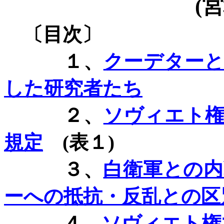
(
宮
〔目次〕
１、
クーデター
した研究者たち
２、
ソヴィエト
規定
(
表１
)
３、
白衛軍との
ーへの抵抗・反乱との区
４、
ソヴィエト権