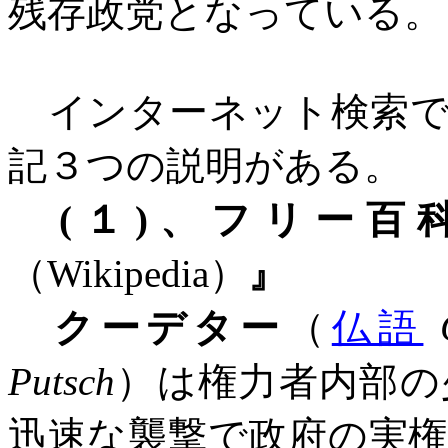
残存政党となっている。
インターネット検索で
記３つの説明がある。
(
１
)
、
フリー百
（
Wikipedia
）
』
クーデター
（
仏語
Putsch
）は権力者内部の
迅速な襲撃で政府の実