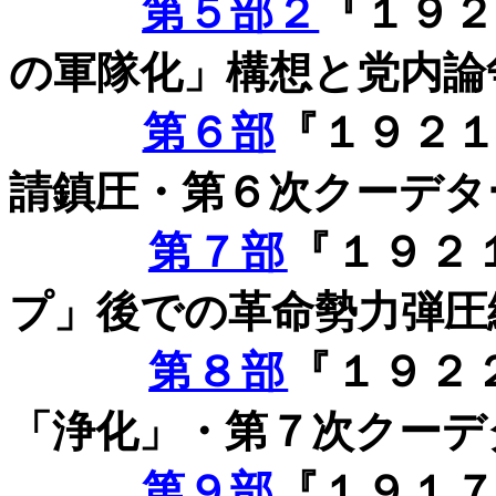
第５部２
『１９
の軍隊化」構想と党内論
第６部
『１９２
請鎮圧・第６次クーデタ
第７部
『１９２
プ」後での革命勢力弾圧
第８部
『１９２
「浄化」・第７次クーデ
第９部
『１９１