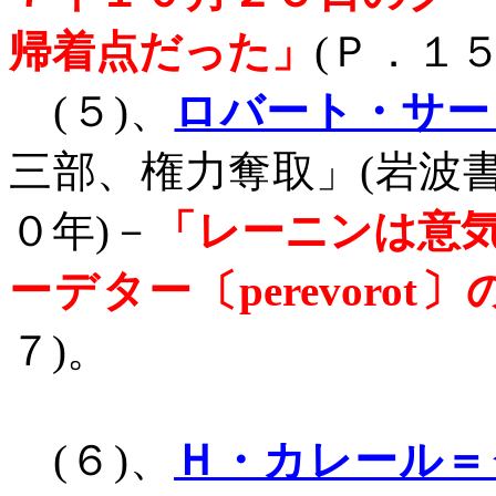
帰着点だった」
(
Ｐ．１
(
５
)
、
ロバート・サー
三部、権力奪取」
(
岩波
０年
)
－
「レーニンは意
ーデター〔
perevorot
〕
７
)
。
(
６
)
、
Ｈ・カレール＝