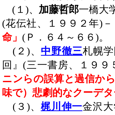
(
１
)
、
加藤哲郎
一橋大
(
花伝社、１９９２年
)
－
命」
(
Ｐ．６４～６６
)
。
(
２
)
、
中野徹三
札幌学
回』
(
三一書房、１９９
ニンらの誤算と過信か
味で）悲劇的なクーデタ
(
３
)
、
梶川伸一
金沢大