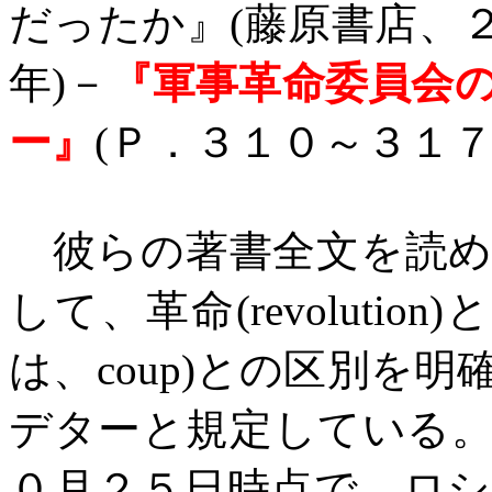
だったか』
(
藤原書店、
年
)
－
『軍事革命委員会
ー』
(
Ｐ．３１０～３１
彼らの著書全文を読め
して、革命
(revolution)
と
は、
coup)
との区別を明
デターと規定している
０月２５日時点で、ロ