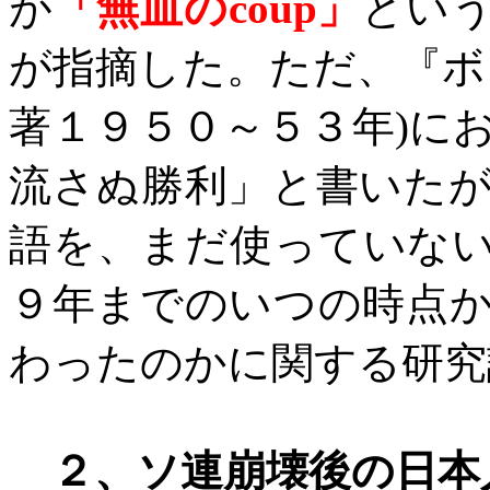
が
「無血の
coup
」
とい
が指摘した。ただ、『ボ
著１９５０～５３年
)
に
流さぬ勝利」と書いた
語を、まだ使っていな
９年までのいつの時点
わったのかに関する研究
２、ソ連崩壊後の日本