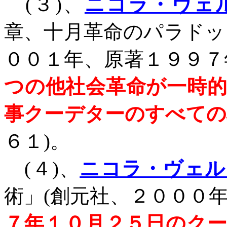
(
３
)
、
ニコラ・ヴェ
章、十月革命のパラドッ
００１年、原著１９９７
つの他社会革命が一時
事クーデターのすべての
６１
)
。
(
４
)
、
ニコラ・ヴェル
術」
(
創元社、２０００
７年１０月２５日のク