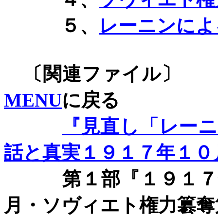
５、
レーニンによ
〔関連ファイル〕
MENU
に戻る
『見直し「レー
話と真実１９１７年１０
第１部『１９１７年
月・ソヴィエト権力簒奪