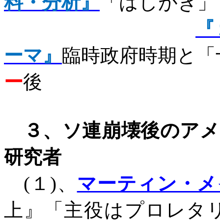
料・分析』
「はしがき」
『
ーマ』
臨時政府時期と「
ー
後
３、ソ連崩壊後のア
研究者
(
１
)
、
マーティン・メ
上』「主役はプロレタ