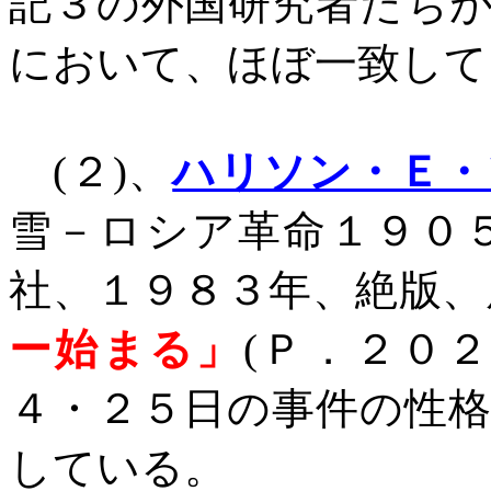
記３の外国研究者たち
において、ほぼ一致して
(
２
)
、
ハリソン・Ｅ・
雪－ロシア革命１９０
社、１９８３年、絶版、
ー始まる」
(
Ｐ．２０
４・２５日の事件の性
している。