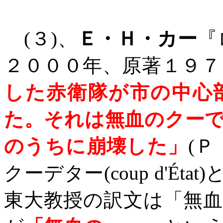
(
３
)
、
Ｅ・Ｈ・カー
『
２０００年、原著１９７
した赤衛隊が市の中心
た。それは無血のクー
のうちに崩壊した」
(
Ｐ
クーデター
(coup
d'État
)
東大教授の訳文は「無