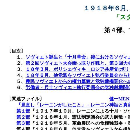
１９１８年６月
「ス
第４部、
〔目次〕
１、
ソヴィエト誕生と「十月革命」後におけるソヴィ
２、
第２回ソヴィエト大会乗っ取り作戦と、第３回大
３、
１８年３月、ボリシェヴィキ→ロシア共産党(
ボリ
４、
１８年６月、他党派をソヴィエト執行委員会から
５、
農民ソヴィエトからの権力簒奪と党独裁機関化へ
６、
労働者・兵士ソヴィエト執行委員会の党独裁機関
〔関連ファイル〕
健一MEN
『見直し「レーニンがしたこと」－レーニン神話と真
第１部
『１９１７年１０月、レーニンによる十月・ソ
第２部
『１９１８年１月、憲法制定議会の武力解散・
第３部
『１９１８年５月、革命農民への食糧独裁令・
第４部『１９１８年６月、他党派をソヴィエトから排除