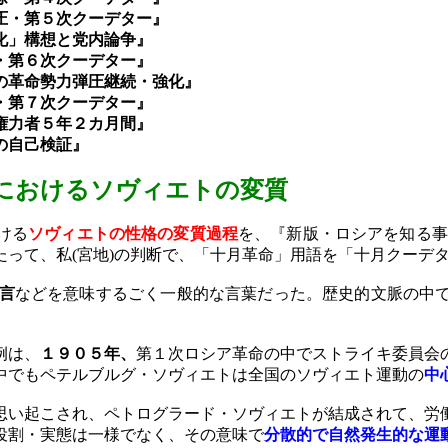
圧・第５次クーデター』
化」構想と党内論争』
・第６次クーデター』
の革命勢力弾圧継続・強化』
・第７次クーデター』
権力者５年２カ月間』
の自己検証』
に
おけるソヴィエトの変質
ける
ソヴィエトの性格の変質過程
を、『新版・ロシアを知る事
たって、私
(
宮地
)
の判断で、「十月革命」用語を「十月クーデ
言
などを意味するごく一般的な言葉だった。歴史的文脈の中
例は、
１９０５年、
第１次ロシア革命の中でストライキ委員会
中でもペテルブルグ・ソヴィエトは全国のソヴィエト運動の
中
思い起こされ、ペトログラード・ソヴィエトが結成されて、労
役割・実態は一様でなく、その意味で
分散的で自然発生的な運