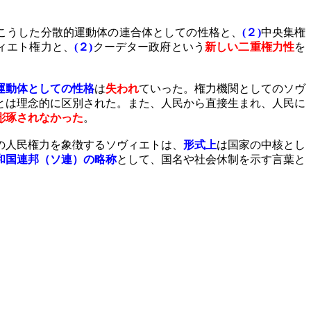
こうした分散的運動体の連合体としての性格と、
(
２
)
中央集権
ィエト権力と、
(
２
)
クーデター政府という
新しい二重権力性
を
運動体としての性格
は
失われ
ていった。
権力機関としてのソヴ
とは理念的に区別された。また、人民から直接生まれ、人民に
彫琢されなかった
。
の人民権力を象徴するソヴィエトは、
形式上
は国家の中核とし
和国連邦（ソ連）の略称
として、国名や社会休制を示す言葉と