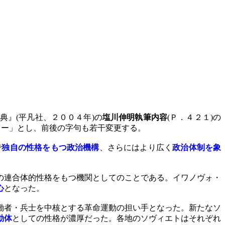
典』
(
平凡社、２００４年
)
の
塩川伸明執筆内容
(
Ｐ．４２１
)
の
ター」とし、前後の字句も若干変更する。
で
独自の性格をもつ政治機構
、さらにはより広く
政治体制を象
の連合体的性格をもつ機関としてのことである。イワノヴォ・
心
となった。
働者・兵士を中核とする革命運動の担い手となった。新たなソ
動体
としての性格が濃厚だった。各地のソヴィエトはそれぞれ