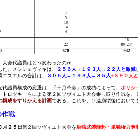
2
7
3
10
14
7
4
18
22
80+234
22
670
942
、大会代議員はどう変わったのか。
した。メンシェヴィキは、
２５６人→１９３人→２２人と激減
翼エスエルの合計は、
３０５人→１９３人→３５人
+
３９０人
な代議員構成の変遷は、「十月革命」の成功によって、
ボリシ
・トロツキーらによる第２回ソヴィエト大会乗っ取り作戦を、
の構成をすりかえる計画
である。これを、ソ連崩壊後において
の作戦
０月２５日
第２回ソヴィエト大会を
単独武装蜂起・単独権力奪
。