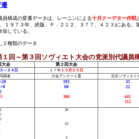
変遷
議員構成の変遷データは、レーニンによる
十月クーデター作戦
、１９７３年、絶版、Ｐ．２１２、３７７、４２３
)
にある。
参加している。
』
２種類のデータ
１回～第３回ソヴィエト大会の党派別代議員
回大会
第２回大会
３～２４日
１７年
１０月２５日
同調者
大会アンケート委
労兵ソヴィエト
+20
193
35
8+8
68
22
2
05
300
441
112
3
36
0
0
3
10
5
3
1
3