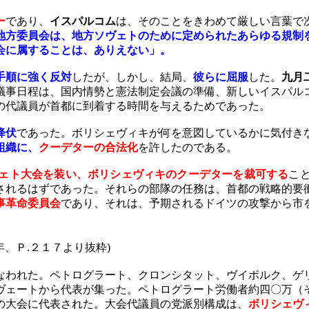
ー
であり、
イスパルコム
は、そのことをきわめて厳しい言葉で
地方委員会は、地方ソヴェトのために定められたあらゆる規制
会に属することは、ありえない」。
手順に強く反対
したが、しかし、結局、
彼らに屈服
した。
九月
議事日程は、国内情勢と憲法制定会議の準備、新しいイスパル
の代議員が首都に到着する時間を与えるためであった。
降伏
であった。ボリシェヴィキが何を意図しているかに気付き
組織に、
クーデターの合法化
を許した
のである。
ェト大会を装い、ボリシェヴィキのクーデターを裁可する
こ
されるはずであった。それらの部隊の任務は、首都の戦略的要
事革命委員会
であり、それは、予期されるドイツの攻撃から市
年、Ｐ
.
２１７より抜粋
)
なわれた。ペトログラート、クロンシタット、ヴイボルク、ゲ
ヴェートから代表が集った。ペトログラート労働者約四〇万（
の大会に代表された。大会代議員の党派別構成は、
ボリシェヴ