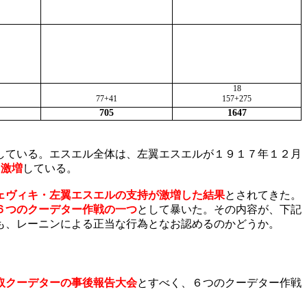
18
77+41
157+275
705
1647
している。エスエル全体は、左翼エスエルが１９１７年１２月
と激増
している。
ェヴィキ・左翼エスエルの支持が激増した結果
とされてきた。
６つのクーデター作戦の一つ
として暴いた。その内容が、下記
も、レーニンによる正当な行為となお認めるのかどうか。
取クーデターの事後報告大会
とすべく、６つのクーデター作戦