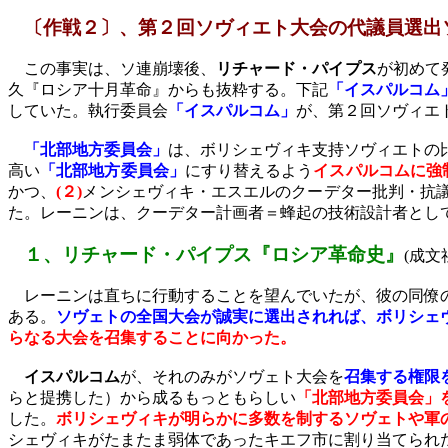
〔作戦２〕、第２回ソヴィエト大会の代議員選出
この事実は、ソ連崩壊後、
リチャード・パイプス
が初めて
久『ロシア十月革命』からも抜粋する。下記
「イスパルコム
していた。執行委員会
「イスパルコム」
が、第２回ソヴィエ
「北部地方委員会」
は、ボリシェヴィキ支持ソヴィエトの
高い
「北部地方委員会」
にすり替えるよう
イスパルコムに強
かつ、
(
２
)
メンシェヴィキ・エスエルのクーデター批判・抗
た。レーニンは、クーデター計画者＝蜂起の技術設計者とし
１、リチャード・パイプス『ロシア革命史』
(
成文
レーニンは直ちに行動することを望んでいたが、彼の同僚の
ある。
ソヴェトの全国大会が誠実に選出されれば、ボリシェ
らなる大会を召集することに向かった。
イスパルコム
が、それのみがソヴェト大会を
召集する権限
らと提携した）から成るもっともらしい
「北部地方委員会」
した。
ボリシェヴィキが明らかに多数を制するソヴェトや軍
シェヴィキがたまたま弱体であったキエフ市に割り当てられ