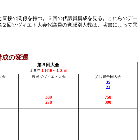
と直接の関係を持つ。３回の代議員構成を見る。これらのデー
第２回ソヴィエト大会代議員の党派別人数は、著書によって異
構成の変遷
第３回大会
１８年
１月
10
～１３日
大会
農民ソヴィエト大会
労兵農合同大会
35
22
309
750
278
390