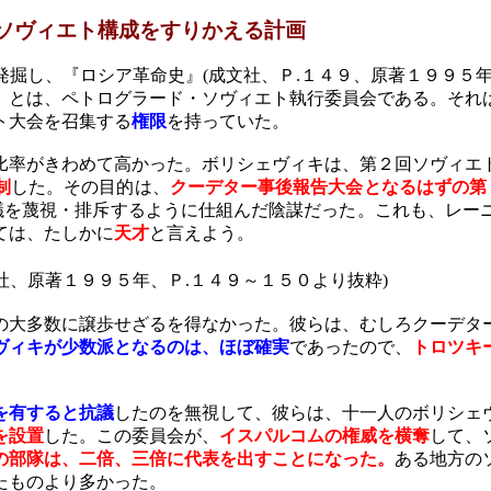
ソヴィエト構成をすりかえる計画
発掘し、『ロシア革命史』
(
成文社、Ｐ
.
１４９、原著１９９５
」
とは、ペトログラード・ソヴィエト執行委員会である。それ
ト大会を召集する
権限
を持っていた。
比率がきわめて高かった。ボリシェヴィキは、第２回ソヴィエ
制
した。その目的は、
クーデター事後報告大会となるはずの第
議を蔑視・排斥するように仕組んだ陰謀だった。これも、
レー
ては、たしかに
天才
と言えよう。
社、原著１９９５年、Ｐ
.
１４９～１５０より抜粋
)
大多数に譲歩せざるを得なかった。彼らは、むしろクーデタ
ヴィキが少数派となるのは、ほぼ確実
であったので、
トロツキ
を有すると抗議
したのを無視して、彼らは、十一人のボリシェ
を設置
した。この委員会が、
イスパルコムの権威を横奪
して、
の部隊は、二倍、三倍に代表を出すことになった。
ある地方の
たものより多かった。