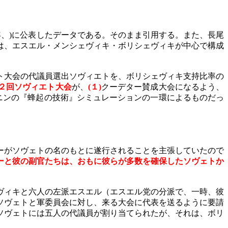
年、
)
に公表したデータである。そのまま引用する。また、長尾
は、エスエル・メンシェヴィキ・ボリシェヴィキが中心で構成
ト大会の代議員選出ソヴィエトを、ボリシェヴィキ支持比率の
２回ソヴィエト大会
が、
(
１
)
クーデター賛成大会になるよう、
ニンの『蜂起の技術』シミュレーションの一環
によるものだっ
ーがソヴェトの名のもとに遂行されることを主張していたので
ーと彼の副官たちは、おもに彼らが多数を確保したソヴェトか
ヴィキと六人の左派エスエル（エスエル党の分派で、一時、彼
ソヴェトと軍委員会に対し、来る大会に代表を送るように要請
ソヴェトには五人の代議員が割り当てられたが、それは、ボリ