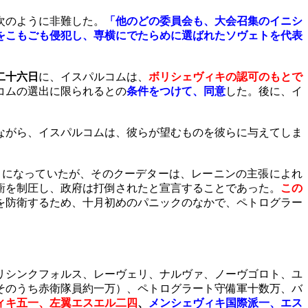
次のように非難した。
「他のどの委員会も、大会召集のイニシ
をこもごも侵犯し、専横にでたらめに選ばれたソヴェトを代表
二十六日
に、イスパルコムは、
ボリシェヴィキの認可のもとで
コムの選出に限られるとの
条件をつけて、同意
した。後に、イ
ながら、イスパルコムは、彼らが望むものを彼らに与えてしま
とになっていたが、そのクーデターは、レーニンの主張によれ
衝を制圧し、政府は打倒されたと宣言することであった。
この
を防衛するため、十月初めのパニックのなかで、ペトログラー
リシンクフォルス、レーヴェリ、ナルヴァ、ノーヴゴロト、ユ
そのうち赤衛隊員約一万）、ペトログラート守備軍十数万、バ
ィキ五一、左翼エスエル二四
、
メンシェヴィキ国際派一、エス