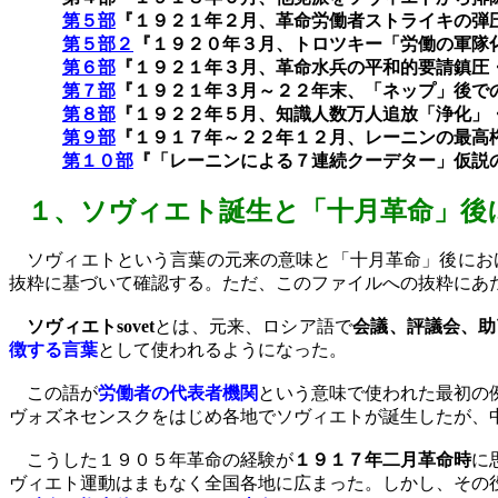
第５部
『１９２１年２月、革命労働者ストライキの弾
第５部２
『１９２０年３月、トロツキー「労働の軍隊
第６部
『１９２１年３月、革命水兵の平和的要請鎮圧
第７部
『１９２１年３月～２２年末、「ネップ」後で
第８部
『１９２２年５月、知識人数万人追放「浄化」
第９部
『１９１７年～２２年１２月、レーニンの最高
第１０部
『「レーニンによる７連続クーデター」仮説
１、
ソヴィエト誕生と「十月革命」後
ソヴィエトという言葉の元来の意味と「十月革命」後にお
抜粋に基づいて確認する。ただ、このファイルへの抜粋にあ
ソヴィエト
sovet
とは、元来、ロシア語で
会議、評議会、助
徴する言葉
として使われるようになった。
この語が
労働者の代表者機関
という意味で使われた最初の
ヴォズネセンスクをはじめ各地でソヴィエトが誕生したが、
こうした１９０５年革命の経験が
１９１７年二月革命時
に
ヴィエト運動はまもなく全国各地に広まった。しかし、その