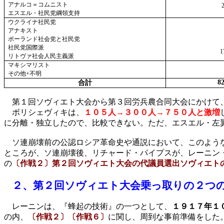
アナルコ＝コムニスト
エスエル・社民党綱領支持
ウクライナ社民党
アナキスト
ポーランド社会党と社民党
社民党国際派
1
リトヴァ社会人民主義派
マキシマリスト
その他
+
不明
8
合計
第１回ソヴィエト大会から第３回労兵農合同大会にかけて
ボリシェヴィキは、
１０５人→３００人→７５０人と激増
に分離・独立したので、比較できない。ただ、エスエル・左
ソ連崩壊前の公認ロシア革命史や通説において、このよう
ところが、ソ連崩壊後、リチャード・パイプスが、レーニン
の
〔作戦２〕第２回ソヴィエト大会の代議員選出ソヴィエト
２、
第２回ソヴィエト大会乗っ取りの２つ
レーニンは、『蜂起の技術』の一つとして、
１９１７年１
の内、
〔作戦２〕〔作戦６〕
に関し、周到な事前準備をした