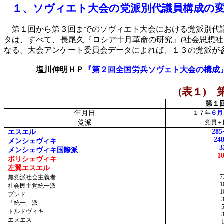
１、
ソヴィエト大会の党派別代議員構成の
第１回から第３回までのソヴィエト大会における党派別代
タは、すべて、長尾久『ロシア十月革命の研究』
(
社会思想社
なる。大会アンケート委員会データによれば、１３の党派が
塩川伸明ＨＰ
『第２回全国労兵ソヴェト大会の構成
(
表１
)
第
第１
年月日
１７年
６月
党派
党員＋
285
エスエル
24
メンシェヴィキ
3
メンシェヴィキ国際派
1
ボリシェヴィキ
左翼エスエル
7
無党派社会主義者
1
社会民主党統一派
1
ブンド
「統一」派
トルドヴィキ
エヌエス