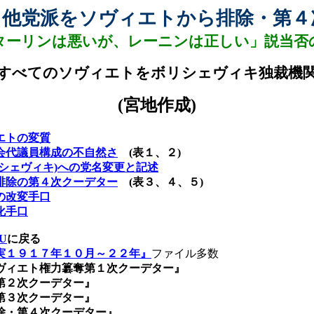
他党派をソヴィエトから排除・第４
、
ターリンは悪いが、レーニンは正しい」説当否
すべてのソヴィエトをボリシェヴィキ独裁機
(
宮地作成
)
エトの変質
会代議員構成の不自然さ
(
表１、２
)
シェヴィキ)
への党名変更と記述
排除の第４次クーデター
(
表３、４、５
)
の改変手口
化手口
U
に戻る
実１９１７年１０月～２２年』
ファイル多数
ヴィエト権力簒奪第１次クーデター』
第２次クーデター』
第３次クーデター』
・第４次クーデター』