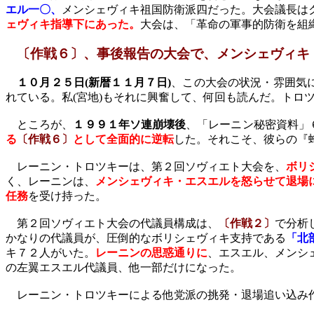
エル一〇、
メンシェヴィキ祖国防衛派四
だった。大会議長は
ェヴィキ指導下にあった。
大会は、「革命の軍事的防衛を組
〔作戦６〕、事後報告の大会で、メンシェヴィキ
１０月２５日
(
新暦１１月７日
)
、この大会の状況・雰囲気
れている。私
(
宮地
)
もそれに興奮して、何回も読んだ。トロ
ところが、
１９９１年ソ連崩壊後
、「レーニン秘密資料」
る
〔作戦６〕
として全面的に逆転
した。それこそ、彼らの
『
レーニン・トロツキーは、第２回ソヴィエト大会を、
ボリ
く、レーニンは、
メンシェヴィキ・エスエルを怒らせて退場
任務
を受け持った。
第２回ソヴィエト大会の代議員構成は、
〔作戦２〕
で分析
かなりの代議員が、圧倒的なボリシェヴィキ支持である
「北
キ７２人がいた。
レーニンの思惑通りに
、エスエル、メンシ
の左翼エスエル代議員、他一部だけになった。
レーニン・トロツキーによる他党派の挑発・退場追い込み作