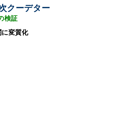
次クーデター
の検証
関に変質化