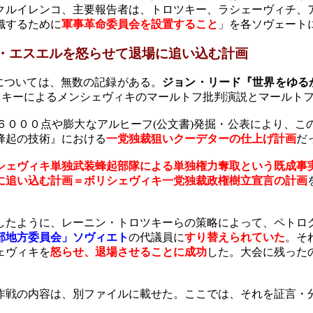
クルイレンコ、主要報告者は、トロツキー、ラシェーヴィチ、
織するために
軍事革命委員会を設置すること
」を各ソヴェート
・エスエルを怒らせて退場に追い込む計画
については、無数の記録がある。
ジョン・リード『世界をゆる
ツキーによるメンシェヴィキのマールトフ批判演説とマールト
６０００点や膨大なアルヒーフ
(
公文書
)
発掘・公表により、こ
蜂起の技術』における
一党独裁狙いクーデターの仕上げ計画
だ
シェヴィキ単独武装蜂起部隊による単独権力奪取という既成事
に追い込む計画＝ボリシェヴィキ一党独裁政権樹立宣言の計画
したように、レーニン・トロツキーらの策略によって、ペトロ
部地方委員会」ソヴィエト
の代議員に
すり替えられていた
。そ
ェヴィキを
怒らせ、退場させることに成功
した。大会に残った
戦の内容は、別ファイルに載せた。ここでは、それを証言・