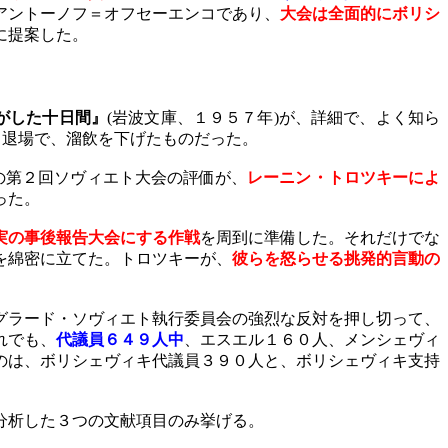
アントーノフ＝オフセーエンコであり、
大会は全面的にボリシ
に提案した。
がした十日間』
(
岩波文庫、１９５７年
)
が、詳細で、よく知ら
フ退場で、溜飲を下げたものだった。
の
第２回ソヴィエト大会の評価が、
レーニン・トロツキーによ
った。
実の事後報告大会にする作戦
を周到に準備した。それだけでな
を綿密に立てた。トロツキーが、
彼らを怒らせる挑発的言動の
グラード・ソヴィエト執行委員会の強烈な反対を押し切って、
れでも、
代議員６４９人中
、エスエル１６０人、メンシェヴィ
のは、ボリシェヴィキ代議員３９０人と、ボリシェヴィキ支持
分析した３つの文献項目のみ挙げる。