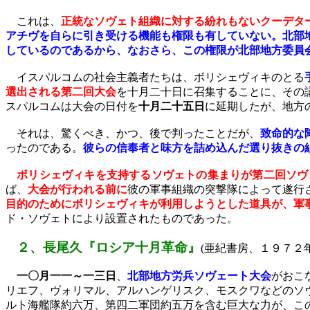
これは、
正統なソヴェト組織に対する紛れもないクーデタ
アチヴを自らに引き受ける機能も権限も有していない。北部
しているのであるから、なおさら、この権限が北部地方委員
イスパルコムの社会主義者たちは、ボリシェヴィキのとる
選出される第二回大会
を十月二十日に召集することに、その
スパルコムは大会の日付を
十月二十五日
に延期したが、地方
それは、驚くべき、かつ、後で判ったことだが、
致命的な
ったのである。
彼らの信奉者と味方を詰め込んだ選り抜きの
ボリシェヴィキを支持するソヴェトの集まりが第二回ソヴ
ば、
大会が行われる前に
彼の軍事組織の突撃隊によって遂行
目的のためにボリシェヴィキが利用しようとした道具が、軍
ド・ソヴェトにより設置されたものであった。
２、長尾久『ロシア十月革命』
(
亜紀書房、１９７２
一〇月一一～一三日
、
北部地方労兵ソヴェート大会
がおこ
リエフ、ヴォリマル、アルハンゲリスク、モスクワなどのソ
ルト海艦隊約六万、第四二軍団約五万を含む巨大な力が、こ