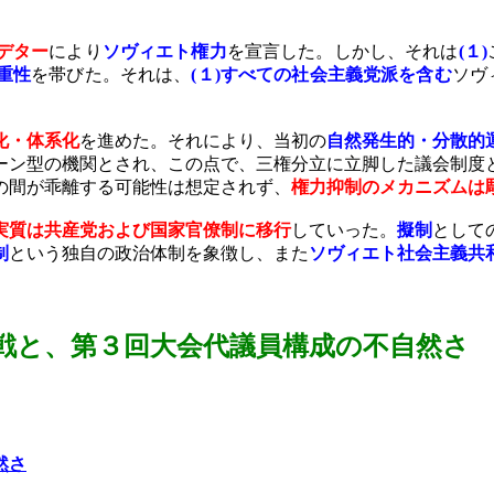
デター
により
ソヴィエト権力
を宣言した。しかし、それは
(
１
)
重性
を帯びた。それは、
(
１
)
すべての社会主義党派を含む
ソヴ
化・体系化
を進めた。それにより、当初の
自然発生的・分散的
ーン型の機関とされ、この点で、三権分立に立脚した議会制度
の間が乖離する可能性は想定されず、
権力抑制のメカニズムは
実質は共産党および国家官僚制に移行
していった。
擬制
として
制
という独自の政治体制を象徴し、また
ソヴィエト社会主義共
戦
と、第３回大会代議員構成の不自然さ
然さ