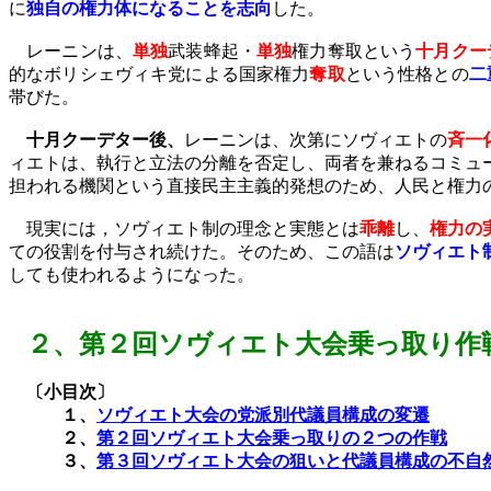
に
独自の権力体になることを志向
した。
レーニンは、
単独
武装蜂起・
単独
権力奪取という
十月クー
的なボリシェヴィキ党による国家権力
奪取
という性格との
二
帯びた。
十月クーデター後、
レーニンは、次第にソヴィエトの
斉一
ィエト
は、執行と立法の分離を否定し、両者を兼ねるコミュ
担われる機関という直接民主主義的発想のため、人民と権力
現実には，ソヴィエト制の理念と実態とは
乖離
し、
権力の
ての役割を付与され続けた。そのため、この語は
ソヴィエト
しても使われるようになった。
２、
第２回ソヴィエト大会乗っ取り作
〔小目次〕
１、
ソヴィエト大会の党派別代議員構成の変遷
２、
第２回ソヴィエト大会乗っ取りの２つの作戦
３、
第３回ソヴィエト大会の狙いと代議員構成の不自