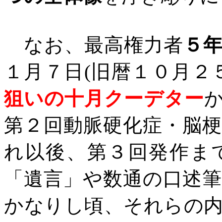
なお、最高権力者
５
１月７日
(
旧暦１０月２
狙いの十月クーデター
第２回動脈硬化症・脳
れ以後、第３回発作ま
「遺言」や数通の口述
かなりし頃、それらの