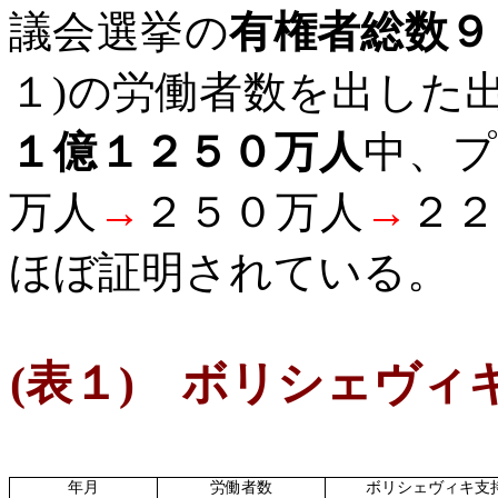
議会選挙の
有権者総数９
１
)
の労働者数を出した
１億１２５０万人
中、プ
万人
→
２５０万人
→
２２
ほぼ証明されている。
(
表１
)
ボリシェヴィキ
年月
労働者数
ボリシェヴィキ支