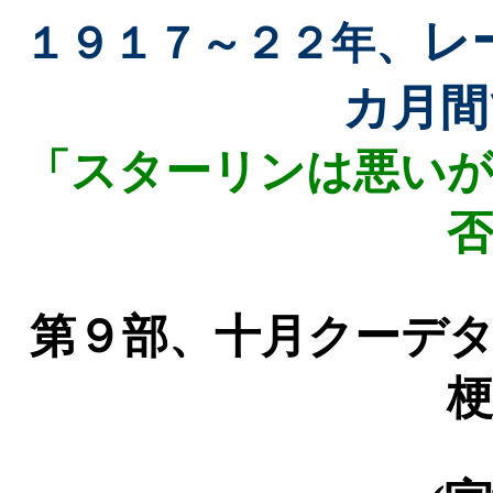
レ
、
１９１７～２２年
カ月間
「スターリンは悪いが
否
第９部
、十月クーデタ
梗