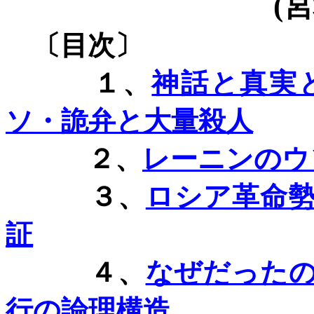
(
宮
〔目次〕
１、
神話と真実
ソ・詭弁と大量殺人
２、
レーニンのウ
３、
ロシア革命
証
４、
なぜだった
行の論理構造