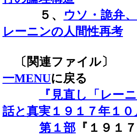
５、
ウソ・詭弁
レーニンの人間性再考
〔関連ファイル〕
一MENU
に戻る
『見直し「レー
話と真実１９１７年１０
第１部
『１９１