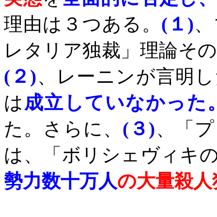
理由は３つある。
(
１
)
、
レタリア独裁」理論そ
(
２
)
、レーニンが言明し
は
成立していなかった
た
。さらに、
(
３
)
、「プ
は、「ボリシェヴィキ
勢力数十万人
の大量殺人