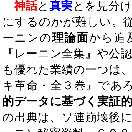
神話
と
真実
とを見分
にするのかが難しい。
ーニンの
理論面
から追
『レーニン全集』や公
も優れた業績の一つは
キ革命・全３巻』であ
的データに基づく実証
の出典は、ソ連崩壊後