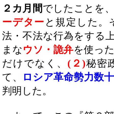
２カ月間
でしたことを
ーデター
と規定
した。
法・不法な行為をする
まな
ウソ・詭弁
を使っ
だけでなく、
(
２
)
秘密
て、
ロシア革命勢力数
判明した。