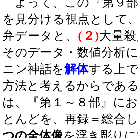
よって、この『第９部
を見分ける視点として
弁データと、
(
２
)
大量殺
そのデータ・数値分析
ニン神話を
解体
する上
方法と考えるからであ
は、『第１～８部』に
とんどを、再録＝総合
つの全体像
を浮き彫りに