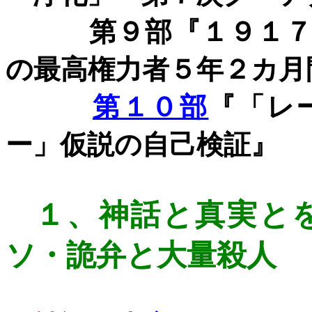
第９部『１９１７年
の最高権力者５年２カ月
第１０部
『「レ
ー」仮説の自己検証』
１、
神話と真実と
ソ・詭弁と大量殺人