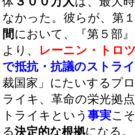
体
３００万人
は、最大
なかった。彼らが、第
間
において、『第５部
より
、
レーニン・トロ
で抵抗・抗議のストラ
裁国家」にたいするプ
ライキ、革命の栄光拠
トライキという
事実
こ
る
決定的な根拠
になる。