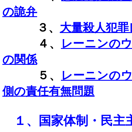
の詭弁
３、
大量殺人犯罪
４、
レーニンの
の関係
５、
レーニンの
側の責任有無問題
１、
国家体制・民主