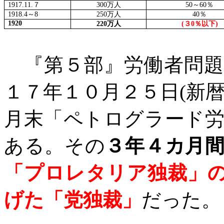
1917.11.
７
300
万人
50
～
60
％
1918.4
～
8
250
万人
40
％
1920
220
万人
(
３
0
％以下
)
『第５部』労働者問題
１７年１０月２５日
(
新
月末「ペトログラード
ある。その
３年４カ月
「プロレタリア独裁」
げた「党独裁」
だった。