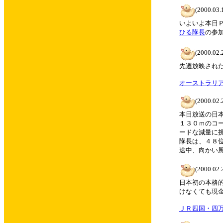
(2000.03.
いよいよ本日Ｐ
ひる隊長
の参
(2000.02.
先週放映され
オーストラリ
(2000.02.
本日放送の日
１３０ｍのコ
ードな減量に
隊長は、４８
途中、向かい
(2000.02.
日本初の本格
けなくても現
ＪＲ四国・四