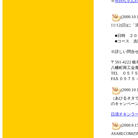
※
WINちゃんF
(2000.10.
11/12(日
■日時 ２０
■コース 吉
※詳しい問合
〒501-4222
八幡町商工会
TEL ０５７
FAX ０５７
(2000.10.
（あひるネタ
のキャンペー
日清チキンラ
(2000.9.1
ASAHI.C