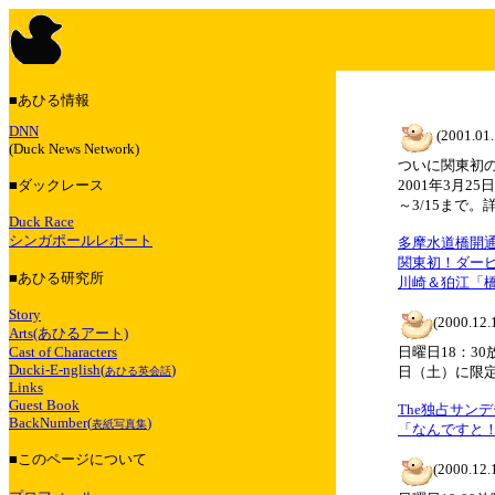
■あひる情報
DNN
(2001.01.
(Duck News Network)
ついに関東初
■ダックレース
2001年3月
～3/15まで
Duck Race
シンガポールレポート
多摩水道橋開
関東初！ダー
■あひる研究所
川崎＆狛江「
Story
(2000.12.
Arts(あひるアート)
Cast of Characters
日曜日18：3
Ducki-E-nglish(
)
日（土）に限定
あひる英会話
Links
Guest Book
The独占サン
BackNumber(
)
表紙写真集
「なんですと
■このページについて
(2000.12.