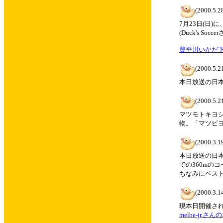
(2000.5.2
7月23日(日
(Duck's S
豊平川いかだ
(2000.5.2
本日放送の日
(2000.5.2
マツモトキヨ
物。「マツピ
(2000.3.1
本日放送の日
での360mの
ちなみにベスト
(2000.3.1
現本日開催さ
melbe-jr.