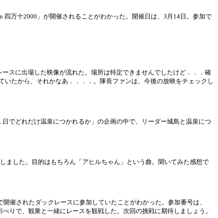
 四万十2000」が開催されることがわかった。開催日は、3月14日。参加で
レースに出場した映像が流れた。場所は特定できませんでしたけど．．．確
ていたから、それかなあ．．．．。隊長ファンは、今後の放映をチェックし
１日でどれだけ温泉につかれるか」の企画の中で、リーダー城島と温泉につ
しました。目的はもちろん「アヒルちゃん」という曲。聞いてみた感想で
ルで開催されたダックレースに参加していたことがわかった。参加番号は、
川べりで、観衆と一緒にレースを観戦した。次回の挑戦に期待しましょう。