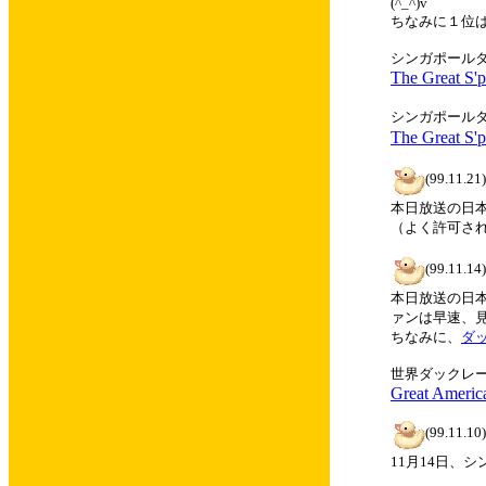
(^_^)v
ちなみに１位は
シンガポール
The Great S'
シンガポール
The Great S'
(99.11.21)
本日放送の日
（よく許可さ
(99.11.14)
本日放送の日
ァンは早速、
ちなみに、
ダ
世界ダックレ
Great Americ
(99.11.10)
11月14日