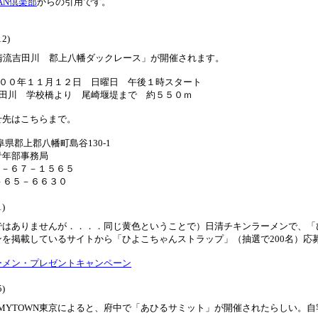
AN倶楽部
からの引用です。
12)
)に「清流吉田川 郡上八幡ダックレース」が開催されます。
００年１１月１２日 日曜日 午後１時スタート
田川 学校橋より 尾崎堰堤まで 約５５０ｍ
せ先はこちらまで。
 岐阜県郡上郡八幡町島谷130-1
青年部事務局
５－６７－１５６５
５－６５－６６３０
1)
ではありませんが．．．．同じ黄色ということで）日清チキンラーメンで、「
ンを掲載しているサイトから「ひよこちゃんストラップ」（抽選で200名）応
ーメン・プレゼントキャンペーン
5)
OMのMYTOWN東京によると、府中で「あひるサミット」が開催されたらしい