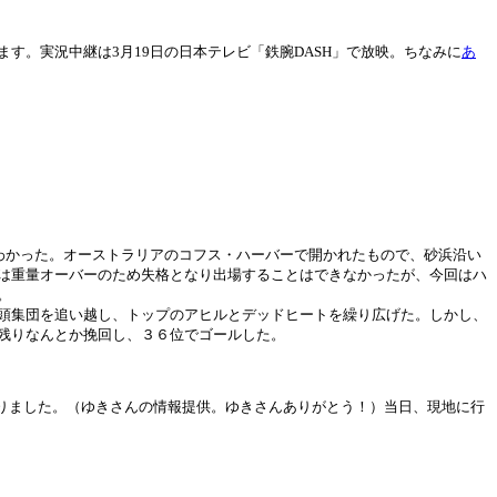
す。実況中継は3月19日の日本テレビ「鉄腕DASH」で放映。ちなみに
あ
わかった。オーストラリアのコフス・ハーバーで開かれたもので、砂浜沿い
は重量オーバーのため失格となり出場することはできなかったが、今回はハ
。
頭集団を追い越し、トップのアヒルとデッドヒートを繰り広げた。しかし、
残りなんとか挽回し、３６位でゴールした。
かりました。（ゆきさんの情報提供。ゆきさんありがとう！）当日、現地に行