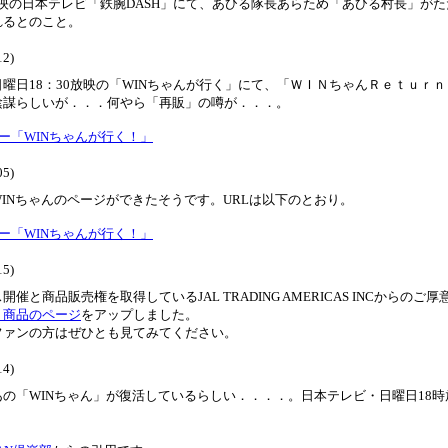
0放映の日本テレビ「鉄腕DASH」にて、あひる隊長あらため「あひる村長」が
れるとのこと。
12)
曜日18：30放映の「WINちゃんが行く」にて、「ＷＩＮちゃんＲｅｔｕ
陰謀らしいが．．．何やら「再販」の噂が．．．。
デー「WINちゃんが行く！」
05)
INちゃんのページができたそうです。URLは以下のとおり。
デー「WINちゃんが行く！」
15)
開催と商品販売権を取得しているJAL TRADING AMERICAS INCか
ト商品のページ
をアップしました。
ファンの方はぜひとも見てみてください。
14)
あの「WINちゃん」が復活しているらしい．．．．。日本テレビ・日曜日18
。