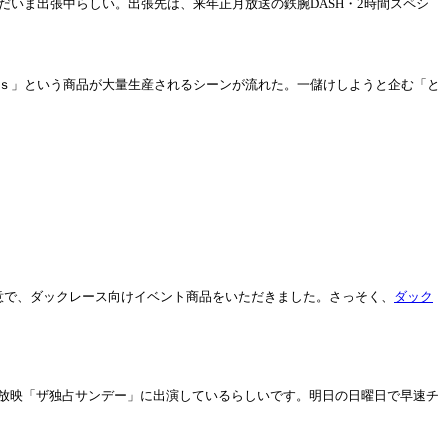
ただいま出張中らしい。出張先は、来年正月放送の鉄腕DASH・2時間スペシ
ｒｎｓ」という商品が大量生産されるシーンが流れた。一儲けしようと企む「と
らのご厚意で、ダックレース向けイベント商品をいただきました。さっそく、
ダック
時放映「ザ独占サンデー」に出演しているらしいです。明日の日曜日で早速チ