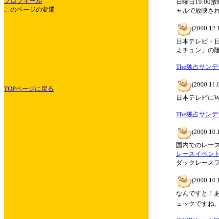
プロフィール
日曜日19:0
このページの変遷
ャルで放映さ
(2000.12.
日本テレビ・日
よチュン」の
The独占サン
(2000.11.
TOPページに戻る
日本テレビにW
The独占サン
(2000.10.
国内でのレース
レースイベン
ダックレース
(2000.10.
なんですと！
ェックですね