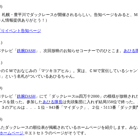
8)
)に、札幌・豊平川でダックレースが開催されるらしい。告知ページをみると、Mr.
occerさん情報提供ありがとう！）
下りイベント告知ページ
1)
本テレビ「
鉄腕DASH
」、次回放映のお知らせコーナーでのひとこま。
あひる
1)
シのＣＭでおなじみの「マツキヨアヒル」。実は、ＣＭで宣伝しているシャン
ヨ」という名札がついているあひるちゃん。
9)
本テレビ「
鉄腕DASH
」にて「ダックレースin四万十2000」の模様が放映され
コースを競った。参加した
あひる隊長
は先頭集団に入れず結局358位で終った。
３のアヒルは．．．１位・943番「マイダック」、２位・5113番「ダック黄
4)
れたダックレースの順位表が掲載されているホームページを紹介します。みな
さんのホームページ
※エトセトラのページがそうです。