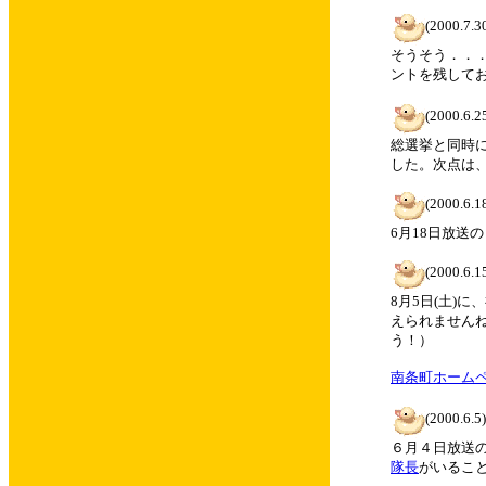
(2000.7.3
そうそう．．
ントを残して
(2000.6.2
総選挙と同時に
した。次点は
(2000.6.1
6月18日放送
(2000.6.1
8月5日(土)
えられません
う！）
南条町ホーム
(2000.6.5)
６月４日放送
隊長
がいるこ