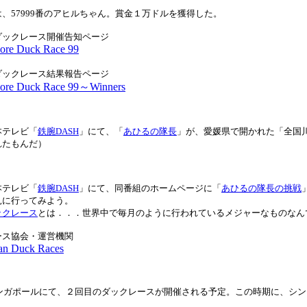
、57999番のアヒルちゃん。賞金１万ドルを獲得した。
ダックレース開催告知ページ
pore Duck Race 99
ダックレース結果報告ページ
pore Duck Race 99～Winners
本テレビ「
鉄腕DASH
」にて、「
あひるの隊長
」が、愛媛県で開かれた「全国
れたもんだ）
本テレビ「
鉄腕DASH
」にて、同番組のホームページに「
あひるの隊長の挑戦
見に行ってみよう。
ックレース
とは．．．世界中で毎月のように行われているメジャーなものなん
ース協会・運営機関
an Duck Races
、シンガポールにて、２回目のダックレースが開催される予定。この時期に、シ