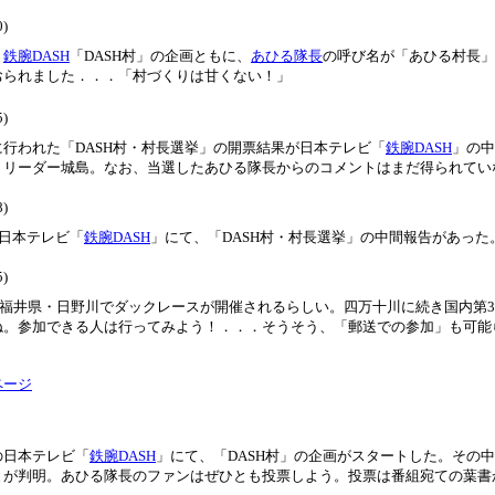
0)
．
鉄腕DASH
「DASH村」の企画ともに、
あひる隊長
の呼び名が「あひる村長」
おられました．．．「村づくりは甘くない！」
5)
行われた「DASH村・村長選挙」の開票結果が日本テレビ「
鉄腕DASH
」の中
、リーダー城島。なお、当選したあひる隊長からのコメントはまだ得られてい
8)
の日本テレビ「
鉄腕DASH
」にて、「DASH村・村長選挙」の中間報告があった
5)
に、福井県・日野川でダックレースが開催されるらしい。四万十川に続き国内
ね。参加できる人は行ってみよう！．．．そうそう、「郵送での参加」も可能
ページ
の日本テレビ「
鉄腕DASH
」にて、「DASH村」の企画がスタートした。その
とが判明。あひる隊長のファンはぜひとも投票しよう。投票は番組宛ての葉書