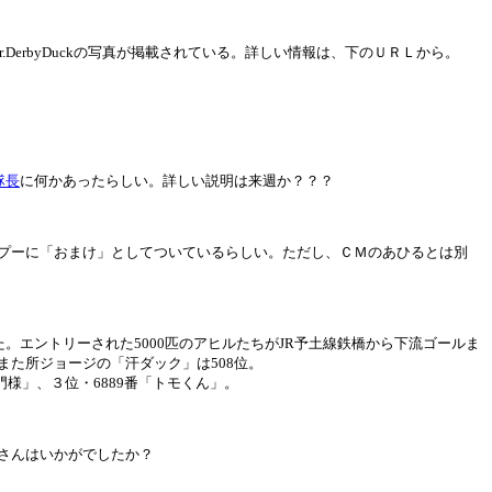
DerbyDuckの写真が掲載されている。詳しい情報は、下のＵＲＬから。
隊長
に何かあったらしい。詳しい説明は来週か？？？
プーに「おまけ」としてついているらしい。ただし、ＣＭのあひるとは別
た。エントリーされた5000匹のアヒルたちがJR予土線鉄橋から下流ゴールま
また所ジョージの「汗ダック」は508位。
門様」、３位・6889番「トモくん」。
さんはいかがでしたか？