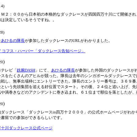
14)
Ｍ２：００から日本初の本格的なダックレースが四国四万十川にて開催されま
加は決定しているそうですね。。
28)
た
あひるの隊長
が参加したダックレースのURLがわかりました。
ア コフス・ハーバー「ダックレース告知ページ」
)
20
本テレビ「
鉄腕DASH
」にて、
あひるの隊長
が参加した外国のダックレースが
ースをたくさんのアヒルが競った。隊長は去年のシンガポールダックレースで
挑戦し、無事出場枠にエントリーできた。隊長のエントリー番号は、３６９番
位という先頭集団を追える好位置でスタート。その後、２４位と追い上げ、先
風や渦巻きなどのアクシデントに巻き込まれ、６１位まで順位を落としたが、
)
20
的ダックレース「ダックレースin四万十２０００」の公式ホームページがわ
金書留での参加ができるらしいです。
万十川ダックレース公式ページ