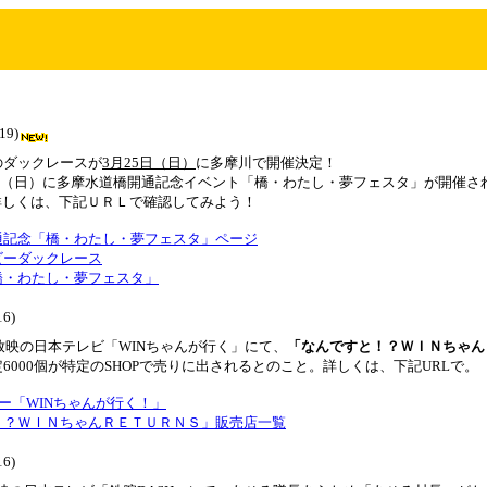
19)
のダックレースが
3月25日（日）
に多摩川で開催決定！
25日（日）に多摩水道橋開通記念イベント「橋・わたし・夢フェスタ」が開催さ
。詳しくは、下記ＵＲＬで確認してみよう！
通記念「橋・わたし・夢フェスタ」ページ
ビーダックレース
橋・わたし・夢フェスタ」
16)
0放映の日本テレビ「WINちゃんが行く」にて、
「なんですと！？ＷＩＮちゃん
6000個が特定のSHOPで売りに出されるとのこと。詳しくは、下記URLで。
デー「WINちゃんが行く！」
！？ＷＩＮちゃんＲＥＴＵＲＮＳ」販売店一覧
16)