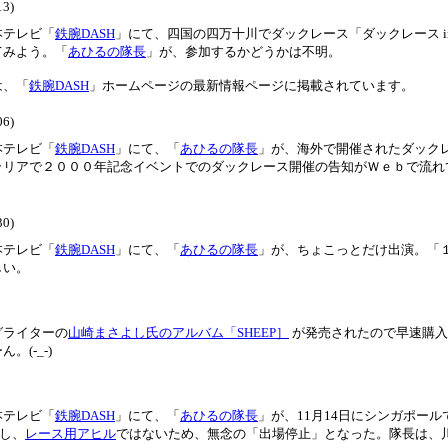
13)
本テレビ「
鉄腕DASH
」にて、四国の四万十川でダックレース「ダックレース in
てみよう。「
あひるの隊長
」が、参加するかどうかは不明。
は、「
鉄腕DASH
」ホームページの最新情報ページに掲載されています。
06)
本テレビ「
鉄腕DASH
」にて、「
あひるの隊長
」が、海外で開催されたダック
ラリアで２０００年記念イベントでのダックレース開催の告知がＷｅｂで流れ
30)
本テレビ「
鉄腕DASH
」にて、「
あひるの隊長
」が、ちょこっとだけ出演。「
しい。
グライターの
山崎まさよし氏のアルバム「SHEEP］
が発売されたので早速購入
。(-_-)
本テレビ「
鉄腕DASH
」にて、「
あひるの隊長
」が、11月14日にシンガポー
かし、
レース用アヒル
ではないため、無念の「出場停止」となった。隊長は、