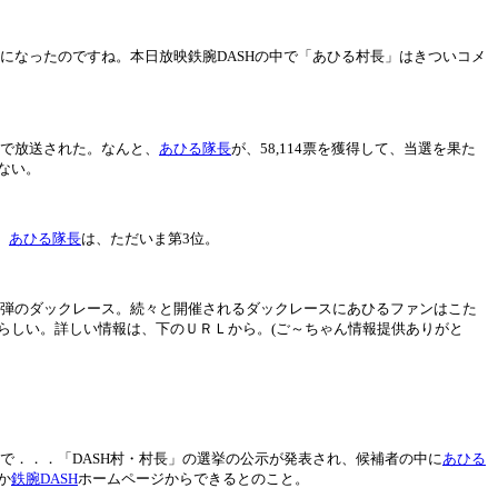
になったのですね。本日放映鉄腕DASHの中で「あひる村長」はきついコメ
で放送された。なんと、
あひる隊長
が、58,114票を獲得して、当選を果た
ない。
。
あひる隊長
は、ただいま第3位。
第3弾のダックレース。続々と開催されるダックレースにあひるファンはこた
らしい。詳しい情報は、下のＵＲＬから。(ご～ちゃん情報提供ありがと
中で．．．「DASH村・村長」の選挙の公示が発表され、候補者の中に
あひる
か
鉄腕DASH
ホームページからできるとのこと。