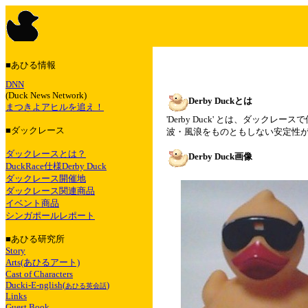
■あひる情報
DNN
(Duck News Network)
Derby Duckとは
まつきよアヒルを追え！
'Derby Duck' とは、ダッ
■ダックレース
波・風浪をものともしない安定性
ダックレースとは？
Derby Duck画像
DuckRace仕様Derby Duck
ダックレース開催地
ダックレース関連商品
イベント商品
シンガポールレポート
■あひる研究所
Story
Arts(あひるアート)
Cast of Characters
Ducki-E-nglish(
)
あひる英会話
Links
Guest Book