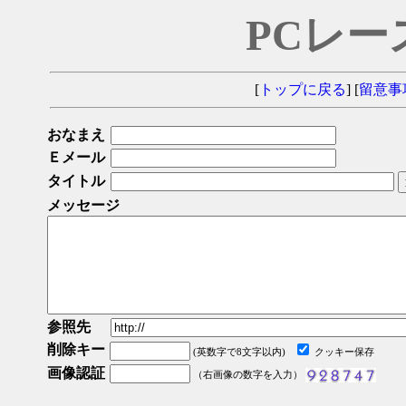
PCレー
[
トップに戻る
] [
留意事
おなまえ
Ｅメール
タイトル
メッセージ
参照先
削除キー
(英数字で8文字以内)
クッキー保存
画像認証
（右画像の数字を入力）