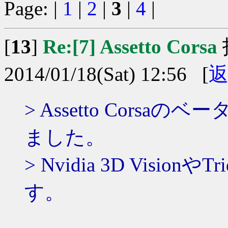
Page: |
1
|
2
|
3
|
4
|
[
13
]
Re:[7] Assetto Corsa
2014/01/18(Sat) 12:56 [
> Assetto Corsa
ました。
> Nvidia 3D Visi
す。