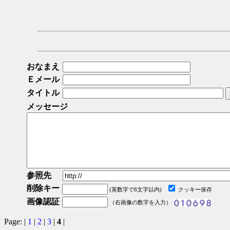
おなまえ
Ｅメール
タイトル
メッセージ
参照先
削除キー
(英数字で8文字以内)
クッキー保存
画像認証
（右画像の数字を入力）
Page: |
1
|
2
|
3
|
4
|