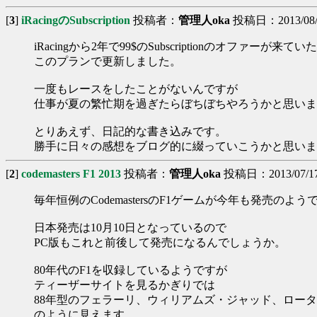
[
3
]
iRacingのSubscription
投稿者：
管理人oka
投稿日：2013/08/01
iRacingから2年で99$のSubscriptionのオファーが来てい
このプランで更新しました。
一度もレースをしたことがないんですが
仕事が夏の繁忙期を過ぎたらぼちぼちやろうかと思いま
とりあえず、日記的な書き込みです。
勝手に日々の感想をブログ的に綴っていこうかと思いま
[
2
]
codemasters F1 2013
投稿者：
管理人oka
投稿日：2013/07/17(
毎年恒例のCodemastersのF1ゲームが今年も発売のよう
日本発売は10月10日となっているので
PC版もこれと前後して発売になるんでしょうか。
80年代のF1を収録しているようですが
ティーザーサイトを見るかぎりでは
88年型のフェラーリ、ウィリアムズ・ジャッド、ロー
のように見えます。