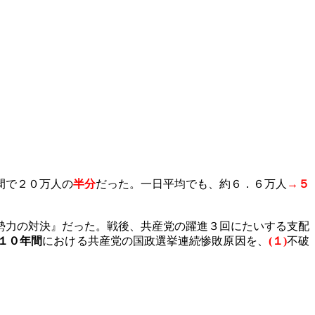
間で２０万人の
半分
だった。一日平均でも、約６．６万人
→５
勢力の対決』だった。戦後、共産党の躍進３回にたいする支配
１０年間
における共産党の国政選挙連続惨敗原因を、
(
１
)
不破