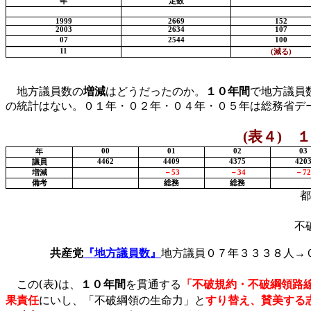
年
定数
1999
2669
152
2003
2634
107
07
2544
100
11
(
減る
)
地方議員数の
増減
はどうだったのか。
１０年間
で地方議員
の統計はない。０１年・０２年・０４年・０５年は総務省デ
(
表４
)
１
00
01
02
03
年
4462
4409
4375
420
議員
増減
－
53
－
34
－
72
備考
総務
総務
都
不
共産党
『地方議員数』
地方議員０７年３３３８人→
この
(
表
)
は、
１０年間
を貫通する
「不破規約・不破綱領路
果責任
にいし、「不破綱領の生命力」と
すり替え、賛美する