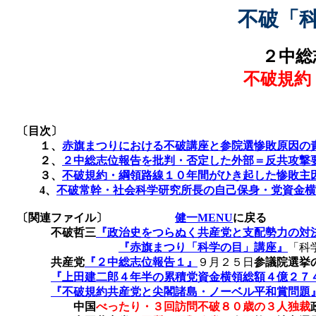
不破「
２中総
不破規約
〔目次〕
１、
赤旗まつりにおける不破講座と参院選惨敗原因の
２、
２中総志位報告を批判・否定した外部＝反共攻撃
３、
不破規約・綱領路線１０年間がひき起した惨敗主
4
、
不破常幹・社会科学研究所長の自己保身・党資金横
〔関連ファイル〕
健一MENU
に戻る
不破哲三
『政治史をつらぬく共産党と支配勢力の対
『赤旗まつり「科学の目」講座』
「科
共産党
『２中総志位報告１』
９月２５日
参議院選挙
『上田建二郎４年半の累積党資金横領総額４億２７
『不破規
約共産党と尖閣諸島・ノーベル平和賞問題
中国
べったり・３回訪問不破８０歳の３人独裁