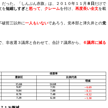
」
だった。「しんぶん赤旗」は、２０１０年１１月
８日
だけで
文を
短縮しすぎ
と
怒って
、
クレーム
を付け、
再度長い全文
を載
不破哲三以外に
一人もいない
であろう。党本部と津久井との
党
で、非改選３議席と合わせて、合計７議席から、
６議席に減る
得票率
選挙区
比例代表
増減
15.66
14.60
9.87
7.91
－
6.69
9.84
7.80
－
0.11
8.70
7.48
－
0.32
7.29
6.10
－
1.38
７１％微減