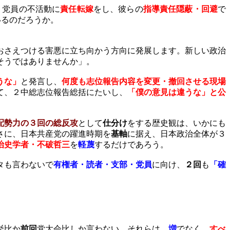
・党員の不活動に
責任転嫁
をし、彼らの
指導責任隠蔽・回避
で
いるのだろうか。
おさえつける害悪に立ち向かう方向に発展します。新しい政治
そうではありませんか」。
うな」
と発言し、
何度も志位報告内容を変更・撤回させる現場
て、２中総志位報告総括にたいし、
「僕の意見は違うな」と公
配勢力の３回の総反攻
として
仕分け
をする歴史観は、いかにも
さに、日本共産党の躍進時期を
基軸
に据え、日本政治全体が３
治史学者・不破哲三
を
軽蔑
するだけであろう。
タも言わないで
有権者・読者・支部・党員
に向け、
２回
も
「確
挙比か
前回
党大会比しか言わない。それらは、
増
でなく、
すべ