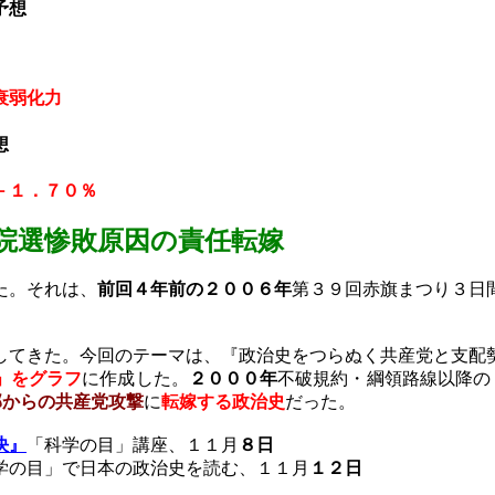
予想
衰弱化力
想
－１．７０％
院選惨敗
原因の責任転嫁
た。それは、
前回４年前の２００６年
第３９回赤旗まつり３日
てきた。今回のテーマは、『政治史をつらぬく共産党と支配
」をグラフ
に作成した。
２０００年
不破規約・綱領路線以降の
部からの共産党攻撃
に
転嫁する政治史
だった。
決』
「科学の目」講座、１１月
８日
学の目」で日本の政治史を読む、
１１月
１２日