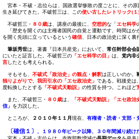
宮本・不破・志位らは、国政選挙惨敗の度ごとに、その原
生き延びてきた。不破哲三は、この
使い古したレトリック
(
１
不破哲三・
８０歳
は、講座の最後に、
空想的
な「
エセ科学
「歴史を開くのは主権者国民の自覚と運動です。時間はか
を開く先頭に立っているという
確信
、日本の政治史に深く裏
筆坂秀世
は、著書『日本共産党』において、
常任幹部会会
にいたと証言した。不破哲三の
「エセ科学の目」
は、
党内非
言
したとも考えられる。
そもそも、
不破式「政治史」の観点・解釈
は正しいのか。
独りよがりで、我田引水の「エセ政治史」
である。戦後史は
度転換したとする
「不破式天動説」
の性質を持つ。これほど
また、不破哲三・
８０歳
は、
「不破式天動説」「エセ政治
信」
を力説した。
ところが、
２０１０年１１月
現在、
有権者・読者・支部・
〔確信１〕
、１９８０年ピーク以降、３０年間減り続け
宮本・不破・志位らは、赤旗部数増減の
長期データ
を発表