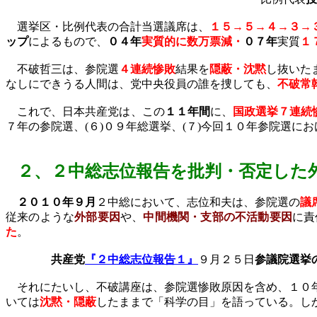
選挙区・比例代表の合計当選議席は、
１５→５→４→３→
ップ
によるもので、
０４年
実質的に数万票減・
０７年
実質
１
不破哲三は、参院選
４連続惨敗
結果を
隠蔽・沈黙
し抜いた
なしにできうる人間は、党中央役員の誰を捜しても、
不破常
これで、日本共産党は、この
１１年間
に、
国政選挙７連続
７年の参院選、
(
６
)
０９年総選挙、
(
７
)
今回１０年参院選にお
２、
２中総志位報告を批判・否定した
２０１０年９月
２中総において、志位和夫は、参院選の
議
従来のような
外部要因
や、
中間機関・支部の不活動要因
に責
た
。
共産党
『２中総志
位報告１』
９月２５日
参議院選挙
それにたいし、不破講座は、参院選惨敗原因を含め、１０
いては
沈黙・隠蔽
したままで「科学の目」を語っている。し