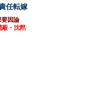
責任転嫁
撃要因論
隠蔽・沈黙