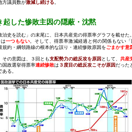
地方議員数が
激減し続ける
。
き起した
惨敗主因の隠蔽・沈黙
治史を読む」の末尾に、日本共産党の得票率グラフを載せた
挙は
一つもない
。そして、得票率激減経過と何の関係もない「
破規約・綱領路線の根本的な誤り・連続惨敗原因を
ごまかす意
。その意図は、３回とも
支配勢力の総反攻を原因
として、
共産
の国政選挙得票率
連続惨敗
は
３度目の総反攻こそが原因
だった
である。