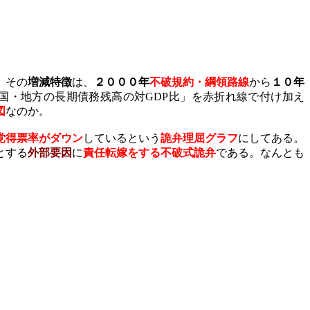
。その
増減特徴
は、
２０００
年
不破規約・綱領路線
から
１０年
国・地方の長期債務残高の対
GDP
比」を赤折れ線で付け加え
図
なのか。
党得票率がダウン
しているという
詭弁理屈グラフ
にしてある。
とする
外部要因
に
責任転嫁をする不破式詭弁
である。なんとも