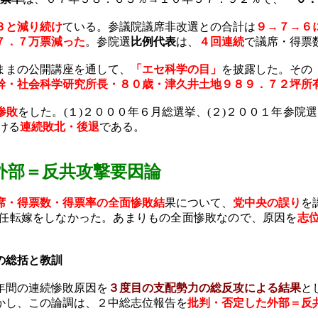
３と減り続け
ている。参議院議席非改選との合計は
９→７→６
７．７万票減った
。参院選
比例代表
は、
４回連続
で議席・得票
ままの公開講座を通して、
「エセ科学の目」
を披露した。その
幹・社会科学研究所長・８０歳・津久井土地９８９．７２坪所
惨敗
をした。
(
１
)
２０００年６月総選挙、
(
２
)
２００１年参院選
ける
連続敗北・後退
である。
外部
＝反共攻撃要因論
席・得票数・得票率の全面惨敗結
果について、
党中央の誤り
を
任転嫁をしなかった。あまりもの全面惨敗なので、原因を
志
の総括と教訓
年間の連続惨敗原因を
３度目の支配勢力の総反攻による結果
と
かし、この論調は、２中総志位報告を
批判・否定した外部＝反