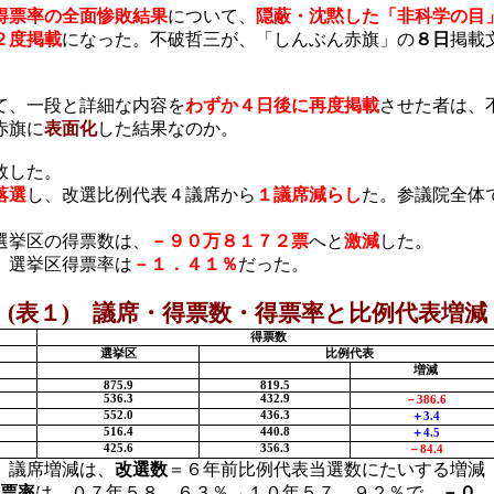
得票率の全面惨敗結果
について、
隠蔽・沈黙した「非科学の目
２度掲載
になった。不破哲三が、「しんぶん赤旗」の
８日
掲載
て、一段と詳細な内容を
わずか４日後に再度掲載
させた者は、
赤旗に
表面化
した結果なのか。
敗した。
落選
し、改選比例代表４議席から
１議席減らし
た。参議院全体
選挙区の得票数は、
－９０万８１７２票
へと
激減
した。
。選挙区得票率は
－１．４１％
だった。
(
表１
)
議席・得票数・得票率と比例代表増減
得票数
選挙区
比例代表
増減
875.9
819.5
536.3
432.9
－
386.6
552.0
436.3
＋
3.4
516.4
440.8
＋
4.5
425.6
356.3
－
84.4
議席増減は、
改選数
＝６年前比例代表当選数にたいする増減
票率
は、０７年５８．６３％→１０年５７．９２％で、
－０．