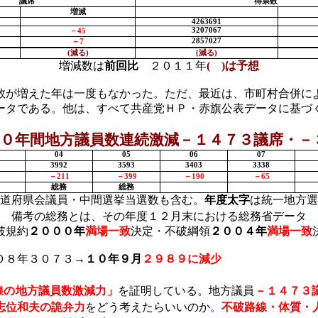
議席
得票数
増減
4263691
3207067
－
45
2857027
－
7
(
減る
)
(
減る
)
増減数は
前回比
２０１１年
(
)
は予想
数が増えた年は一度もなかった。ただ、最近は、市町村合併に
ータである。他は、すべて共産党ＨＰ・赤旗公表データに基づ
０年間地方議員数連続激減－１４７３議席・－
04
05
06
07
3
3992
3593
3403
3338
－
211
－
399
－
190
－
65
総務
総務
道府県会議員・中間選挙当選数も含む。
年度太字
は統一地方選
備考の総務とは、その年度１２月末における総務省データ
破規約
２０００年
満場一致
決定・不破綱領
２００４年
満場一致
０８年３０７３→
１０年９月
２９８９に減少
線の地方議員数激減力」
を証明している。地方議員
－１４７３
志位和夫の詭弁力
をどう考えたらいいのか。
不破路線・体質・