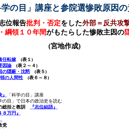
科学の目」講座と参院選惨敗原因の
志位報告
批判・否定
をした
外部＝反共攻
・綱領１０年間
がもたらした惨敗主因の
(
宮地作成
)
責任転嫁
(
表１
)
要因論
(
表２～４
)
因の隠蔽・沈黙
(
表５
)
領の人間性
(
表６～８
)
決』
「科学の目」講座
学の目」で日本の政治史を読む
の総括と教訓
『志位結語』
４８万円』
』
政党