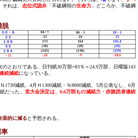
。それは、
志位式詭弁
「不破綱領の
生命力
」どころか、不破綱
離脱
04
･１
００・９
06
・
1
10
・
1
23
24
25
２２
173
164
145.4
１９９
(30)
(28)
(26)
３５
(143)
(136)
(119)
１６４
-26
-9
-18.6
－
31
次のとおりである。日刊紙
30
万部×
83
％＝
24.9
万部、日曜版
143
連続減紙
になっている。
Ｎ
1739
減紙、
4
月Ｈ
1300
減紙・Ｎ
8000
減紙、
5
月公表なし、
6
月
紙だった。
党大会決定は、
6.6
万部もの減紙力・赤旗読者連続
全面的に減る
と予想される。
票率