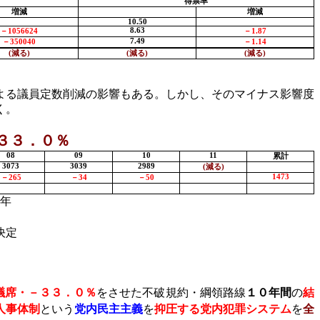
得票率
増減
増減
10.50
8.63
－
1056624
－
1.87
7.49
－
350040
－
1.14
(
減る
)
(
減る
)
(
減る
)
よる議員定数削減の影響もある。しかし、そのマイナス影響度
く。
３３．０％
08
09
10
11
累計
3073
3039
2989
(
減る
)
1473
－
265
－
34
－
50
年
決定
議席・－３３．０％
をさせた不破規約・綱領路線
１０年間
の
結
人事体制
という
党内民主主義
を
抑圧する党内犯罪システム
を
全