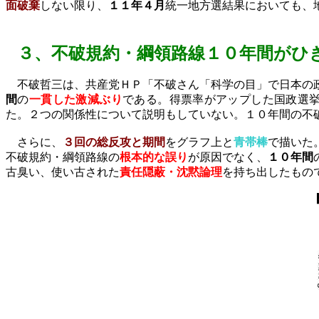
面破棄
しない限り、
１１年４月
統一地方選結果においても、
３、
不破規約・綱領路線１０年間がひ
不破哲三は、共産党ＨＰ「不破さん「科学の目」で日本の政
間
の
一貫した激減ぶり
である。得票率がアップした国政選
た。２つの関係性について説明もしていない。１０年間の不
さらに、
３回の総反攻と期間
をグラフ上と
青帯棒
で描いた
不破規約・綱領路線の
根本的な誤り
が原因でなく、
１０年間
古臭い、使い古された
責任隠蔽・沈黙論理
を持ち出したもの