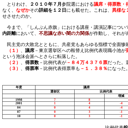
とりわけ、
２０１０年７月
参院選における
議席・得票数・
なく、
なぜか
その
詳細を１２日
にも載せた。これは、
異様な
せさせたのか。
今まで、「しんぶん赤旗」における講座・講演記事につい
内距離
において、
不思議な赤い闇の力関係
が作動し、それが
民主党の大敗北とともに、共産党もあらゆる指標で全面惨
（１）
、
議席
－東京選挙区への鞍替え比例代表現職小池が
という泡沫会派へとさらに転落した。
（２）
、
得票数
－比例代表が
－８４万４３７６票
だった。
（３）
、
得票率
－比例代表得票率も
－１．３８％
になった
年度
議席
選挙区
比例代表
増減
1998
7
8
2001
1
4
-4
04
0
4
-4
07
0
3
-1
10
0
3
-1
比例代表
投