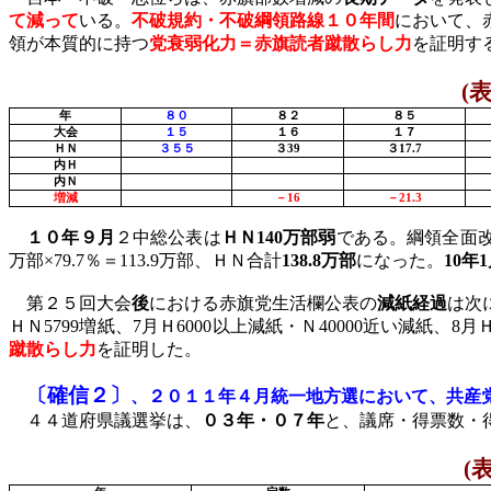
て減って
いる。
不破規約・不破綱領路線１０年間
において、
領が本質的に持つ
党衰弱化力＝赤旗読者蹴散らし力
を証明す
(
年
８０
８２
８５
大会
１５
１６
１７
ＨＮ
３５５
３
39
３
17.7
内Ｈ
内Ｎ
増減
－
16
－
21.3
１０年９月
２中総公表は
ＨＮ
140
万部弱
である。綱領全面
万部×
79.7
％＝
113.9
万部、ＨＮ合計
138.8
万部
になった。
10
年
1
第２５回大会
後
における赤旗党生活欄公表の
減紙経過
は次
ＨＮ
5799
増紙、
7
月Ｈ
6000
以上減紙・Ｎ
40000
近い減紙、
8
月
蹴散らし力
を証明した。
〔確信２〕
、２０１１年４月統一地方選において、共産
４４道府県議選挙は、
０３年・０７年
と、議席・得票数・
(