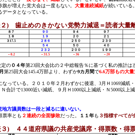
赤旗が増えた党大会は一度もない。
大量連続減紙
が続いている
るデータとなっている。
表２
)
歯止めのきかない党勢力減退＝読者大量
８７
９０
９４
９７
１８
１９
２０
２１
３
17.5
２８６
２５０
２３０
５４
５０
４０
２３２
２００
１９０
－
0.2
－
31.5
－
36
－
20
改定の
０４年
第
23
回大会比の２中総報告％に基づく私の推計は
月
第
25
回大会
145.4
万部より、わずか
9
カ月間
で
6.6
万部もの大量
になっている。２０１０年２月わずかに後退、
3
月Ｈ
1069
減紙・
ＨＮ合計で
13000
近い減紙、９月Ｈ
1000
以上減紙・Ｎ
5000
以上減
党地方議員数は一段と減るに違いない。
得票率とも
２連続の全面惨敗
だった。
１１年
も
３指標すべてが
表３
)
４４道府県議の共産党議席・得票数・得