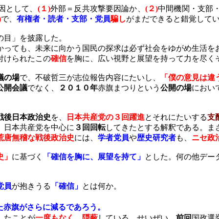
因として、
(
１
)
外部＝反共攻撃要因論か、
(
２
)
中間機関・支部
)
で、
有権者・読者・支部・党員
騙し
がまだできると錯覚して
の目」を披露した。
かっても、未来に向かう国民の探求は必ず社会をゆがめ生活を
付けられたこの
確信
を胸に、広い視野と展望を持って力を尽く
議の場
で、不破哲三が志位報告内容にたいし、
「僕の意見は違
公開会議
でなく、
２０１０年
赤旗まつりという
公開の場
におい
戦後日本政治史
を、
日本共産党の３回躍進
とそれにたいする
支
、日本共産党を中心に
３回回転
してきたとする解釈である。ま
荒唐無稽な戦後政治史
には、
学者党員
や
歴史研究者
も、
ニセ政
史」
に基づく
「確信を胸に、展望を持て」
とした。何の他デー
党員
が抱きうる
「確信」
とは何か。
た赤旗がさらに減るであろう。
したことが
一度もなく、隠蔽
している。せいぜい、
前回
国政選