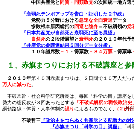
中国共産党と
同質・同類政党
の次回統一地方選
『衰弱死テンポアップを告白・証明した２中総』
党勢力５分野における
急速な全面衰退
データ
惨敗根本原因総括の
回避と詭弁
＝不破綱領の
党
『日本共産党が自然死と衰弱死に至る展望』
自然死
の２段階展望と
衰弱死
の２０１０年代予
『共産党の参院選結果５回分データ分析』
１０年
議席数
－１
・得票数
－８４万票
・得票率
１、
赤旗まつりにおける不破講座と参
２０１０年
第４０回赤旗まつりは、２日間で１０万人だっ
万人に減った
。
不破常幹・社会科学研究所長は、毎回「科学の目」講座をし
勢力の総反攻が３回あったとする
「不破式解釈の戦後政治史
綱領路線・体質・人事体制の
誤り
によるものでなく、
(
２
)
外
不破哲三
『政治史をつらぬく共産党と支配勢力の対
『赤旗まつり「科学の目」講座』
「科