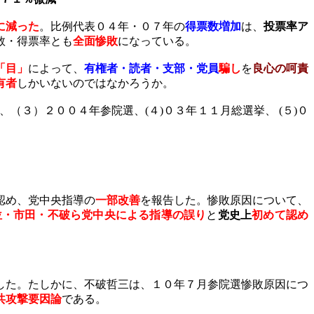
に減った
。比例代表０４年・０７年の
得票数増加
は、
投票率ア
数・得票率とも
全面惨敗
になっている。
「目」
によって、
有権者・読者・支部・党員
騙し
を
良心の呵責
有者
しかいないのではなかろうか。
、（３）２００４年参院選、
(
４
)
０３年１１月総選挙、
(
５
)
０
認め、党中央指導の
一部改善
を報告した。惨敗原因について、
位・市田・不破ら党中央による指導の誤り
と
党史上
初めて認め
した。たしかに、不破哲三は、１０年７月参院選惨敗原因につ
共攻撃要因論
である。