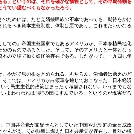
ある」というのは、それを確かな情報として、その早期発動を
とうてい望むべくもなかったろう。
そのためには、たとえ隣接民族の不幸であっても、期待をかけ
されるべき資本主義制度、体制は悪であり、これまたいかなる
としての」帝国主義国家でもあるアメリカが、日本を植民地化
ためのものであるとした。そして、そのアメリカと一体となっ
資本の立場で動く妖怪的存在である。したがって、一九四九年
け、やがて息の根をとめられる。もちろん、労働者は窮乏のど
。そこでは、アメリカが占領軍を通じておこなった、日本経済
という民主主義的政策はまったく考慮されない。いうまでもな
いまわれわれは“夢”の国にすんでいる、というのが現実だろ
、中国共産党が支配せんとしていた中国や北朝鮮の金日成政
とかんがえ、その熱望に燃えた日本共産党が存在し、反対の極