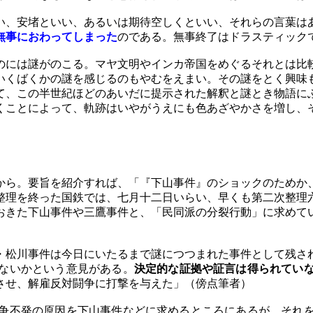
、安堵といい、あるいは期待空しくといい、それらの言葉は
無事におわってしまった
のである。無事終了はドラスティック
には謎がのこる。マヤ文明やインカ帝国をめぐるそれとは比
いくばくかの謎を感じるのもやむをえまい。その謎をとく興味
て、この半世紀ほどのあいだに提示された解釈と謎とき物語に
くことによって、軌跡はいやがうえにも色あざやかさを増し、
ら。要旨を紹介すれば、「『下山事件』のショックのためか
整理を終った国鉄では、七月十二日いらい、早くも第二次整理
おきた下山事件や三鷹事件と、「民同派の分裂行動」に求めて
松川事件は今日にいたるまで謎につつまれた事件として残さ
ないかという意見がある。
決定的な証拠や証言は得られてい
させ、解雇反対闘争に打撃を与えた」（傍点筆者）
争不発の原因を下山事件などに求めるところにあるが、それを