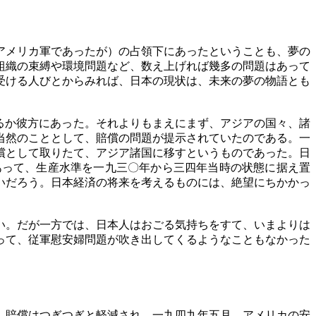
アメリカ軍であったが）の占領下にあったということも、夢の
組織の束縛や環境問題など、数え上げれば幾多の問題はあって
受ける人びとからみれば、日本の現状は、未来の夢の物語とも
るか彼方にあった。それよりもまえにまず、アジアの国々、諸
当然のこととして、賠償の問題が提示されていたのである。一
償として取りたて、アジア諸国に移すというものであった。日
あって、生産水準を一九三〇年から三四年当時の状態に据え置
いだろう。日本経済の将来を考えるものには、絶望にちかかっ
い。だが一方では、日本人はおごる気持ちをすて、いまよりは
って、従軍慰安婦問題が吹き出してくるようなこともなかった
、賠償はつぎつぎと軽減され、一九四九年五月、アメリカの安