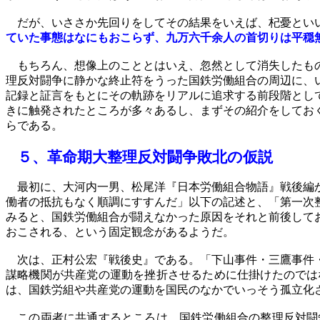
だが、いささか先回りをしてその結果をいえば、杞憂といい
ていた事態はなにもおこらず、九万六千余人の首切りは平穏
もちろん、想像上のこととはいえ、忽然として消失したもの
理反対闘争に静かな終止符をうった国鉄労働組合の周辺に、
記録と証言をもとにその軌跡をリアルに追求する前段階とし
きに触発されたところが多々あるし、まずその紹介をしてお
らである。
５、
革命期大整理反対闘争敗北
の仮説
最初に、大河内一男、松尾洋『日本労働組合物語』戦後編か
働者の抵抗もなく順調にすすんだ」以下の記述と、「第一次
みると、国鉄労働組合が闘えなかった原因をそれと前後して
おこされる、という固定観念があるようだ。
次は、正村公宏『戦後史』である。「下山事件・三鷹事件・
謀略機関が共産党の運動を挫折させるために仕掛けたのでは
は、国鉄労組や共産党の運動を国民のなかでいっそう孤立化
この両者に共通するところは、国鉄労働組合の整理反対闘