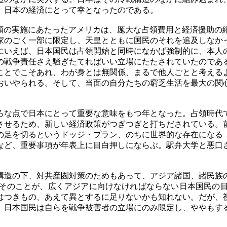
、日本の経済にとって幸となったのである。
領の実施にあたったアメリカは、厖大な占領費用と経済援助の
家のごく一部に限定し、天皇とともに国民のそれを追及しなか
にいえば、日本国民は占領開始と同時になかば強制的に、本人
の戦争責任さえ騒ぎたてればいい立場にたたされていたのであ
ことでこそあれ、わが身とは無関係、まるで他人ごとと考える
おいやられる。そして、当面の自分たちの窮乏生活を最大の関
な点で日本にとって重要な意味をもつ年となった。占領時代
させるため、新しい経済政策がつぎつぎと打ちだされている。
の足を切るというドッジ・プラン、のちに世界的な存在になる
など、重要事項が年表上に目白押しにならぶ。駅弁大学と悪口
造の下、対共産圏対策のためもあって、アジア諸国、諸民族
そのことが、広くアジアに向けなければならない日本国民の
はつきもの、あえて異とするに足りないかも知れない。だが、
。日本国民は自らを戦争被害者の立場にのみ限定し、ややもす