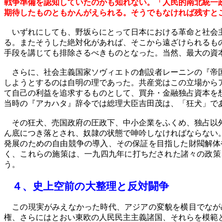
戦争準備を認知していたのかも知れない。「人民的南北統一
期待したものともかんがえられる。そうでもなければ残すと
いずれにしても、野坂らにとって日本における革命と社会主
る。またそうした絶対化があれば、そこから遠ざけられるも
手段を講じても排除さるべきものとなった。当然、最大の資
さらに、社会主義国家ソヴィエトの創設者レーニンの『帝国
しようとするのは自明の理であった。共産党はこの立場から
て自己の利益を追求するものとして、買弁・金融独占資本を
当時の『アカハタ』辞令では総理大臣吉田茂は、「狂犬」で
その狂犬、売国政府の圧政下、中小企業をふくめ、独占以外
ん底につき落とされ、奴隷の状態で呻吟しなければならない
発展のための自由競争の導入、その保証を目指した財閥解体
く、これらの施策は、一九四九年に打ちだされた諸々の政策
う。
４、
史上空前の大整理と反対闘争
この現実がみえなかった時代、アジアの変貌を横目でなが
権、さらにはとおい東欧の人民民主主義諸国、それらを模範