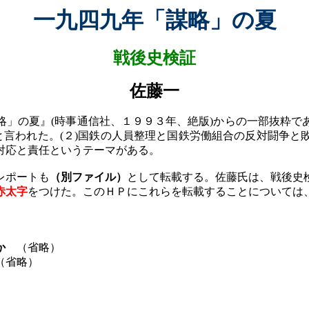
一九四九年「謀略」の夏
戦後史検証
佐藤一
略」の夏
』
(
時事通信社、１９９３年、絶版
)
からの一部抜粋で
と言われた。
(
２
)
国鉄の人員整理と国鉄労働組合の反対闘争と
対応と責任というテーマがある。
レポートも
（別ファイル）
として転載する。佐藤氏は、戦後史
赤太字
をつけた。このＨＰにこれらを転載することについては
か
（省略）
省略）