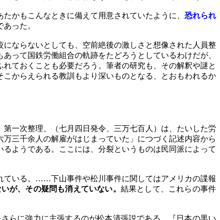
あたかもこんなときに備えて用意されていたように、
恐れられ
であった。
較にならないとしても、空前絶後の激しさと想像された人員整
もあって国鉄労働組合の軌跡をたどろうとしているわけだが、
ふれておくことも必要だろう。筆者の研究も、その解釈や謎と
そこからえられる教訓もより深いものとなる、とおもわれるか
、第一次整理、（七月四日発令、三万七百人）は、たいした労
六万三千余人の解雇がはじまっていた」につづく記述内容から
いるようである。ここには、分裂というものは民同派によって
れている。……下山事件や松川事件に関してはアメリカの諜報
ないが、その疑問も消えていない。
結果として、これらの事件
さらに強力に主張するのが松本清張説である。『日本の黒い