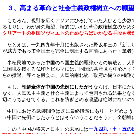
３、
高まる革命と社会主義政権樹立
への願
もちろん、視野を広くアジアにひろげていた人びとも少数で
るよりは、わが身の願望、端的にいえば革命政権樹立のため
タリアートの祖国ソヴィエトのためならばいかなる手段も状
たとえば、一九四九年十月に出版された野坂参三の『新しい
が
武力でもって
全国土を完全に制圧する直前にあった・筆者
半植民地であった中国の帝国主義的覇絆からの解放と、人民
に国境を接する仏印とビルマには、同国の共産党を中心とす
らの撤退、等々を機会に、人民的南北統一政府の樹立の機運
もし、
朝鮮全体が中国の先例にしたがう
ならば、日本にた
なく、人民民主主義と社会主義によって包囲される結果とな
辺にうちよせてくる。これを防ぎとめる牆壁は絶対にないの
中国における武装闘争は既に最終段階にあり、とどめよう
（中国の先例にしたがうとはそういうことだろう）、全朝鮮
この「中国の将来と日本」の末尾には
一九四九・七・五の