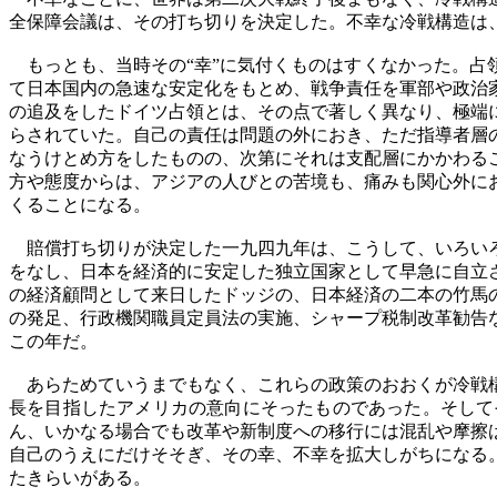
全保障会議は、その打ち切りを決定した。不幸な冷戦構造は
もっとも、当時その“幸”に気付くものはすくなかった。占
て日本国内の急速な安定化をもとめ、戦争責任を軍部や政治
の追及をしたドイツ占領とは、その点で著しく異なり、極端
らされていた。自己の責任は問題の外におき、ただ指導者層
なうけとめ方をしたものの、次第にそれは支配層にかかわる
方や態度からは、アジアの人びとの苦境も、痛みも関心外に
くることになる。
賠償打ち切りが決定した一九四九年は、こうして、いろいろ
をなし、日本を経済的に安定した独立国家として早急に自立
の経済顧問として来日したドッジの、日本経済の二本の竹馬
の発足、行政機関職員定員法の実施、シャープ税制改革勧告
この年だ。
あらためていうまでもなく、これらの政策のおおくが冷戦構
長を目指したアメリカの意向にそったものであった。そして
ん、いかなる場合でも改革や新制度への移行には混乱や摩擦
自己のうえにだけそそぎ、その幸、不幸を拡大しがちになる
たきらいがある。