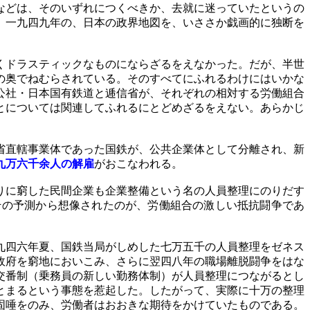
などは、そのいずれにつくべきか、去就に迷っていたというの
。一九四九年の、日本の政界地図を、いささか戯画的に独断を
くドラスティックなものにならざるをえなかった。だが、半世
の奥でねむらされている。そのすべてにふれるわけにはいかな
公社・日本国有鉄道と逓信省が、それぞれの相対する労働組合
とについては関連してふれるにとどめざるをえない。あらかじ
省直轄事業体であった国鉄が、公共企業体として分離され、新
九万六千余人の解雇
がおこなわれる。
りに窮した民間企業も企業整備という名の人員整理にのりだす
その予測から想像されたのが、労働組合の激しい抵抗闘争であ
九四六年夏、国鉄当局がしめした七万五千の人員整理をゼネス
政府を窮地においこみ、さらに翌四八年の職場離脱闘争をはな
交番制（乗務員の新しい勤務体制）が人員整理につながるとし
とまるという事態を惹起した。したがって、実際に十万の整理
固唾をのみ、労働者はおおきな期待をかけていたものである。