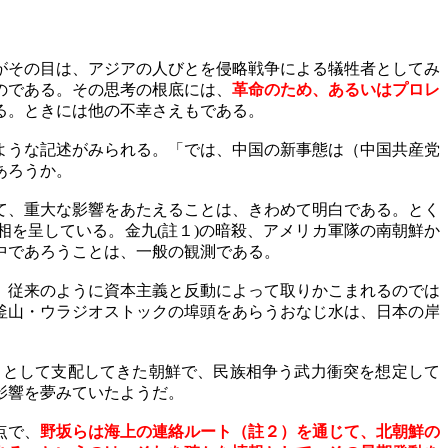
がその目は、アジアの人びとを侵略戦争による犠牲者としてみ
のである。その思考の根底には、
革命のため、あるいはプロレ
る。ときには他の不幸さえもである。
ような記述がみられる。「では、中国の新事態は（中国共産党
あろうか。
て、重大な影響をあたえることは、きわめて明白である。とく
相を呈している。金九
(
註１
)
の暗殺、アメリカ軍隊の南朝鮮か
中であろうことは、一般の観測である。
、従来のように資本主義と反動によって取りかこまれるのでは
釜山・ウラジオストックの埠頭をあらうおなじ水は、日本の岸
として支配してきた朝鮮で、民族相争う武力衝突を想定して
影響を夢みていたようだ。
点で、
野坂らは海上の連絡ルート（註２）を通じて、北朝鮮の