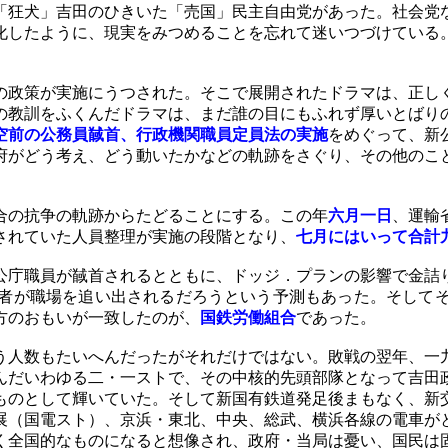
「狂犬」吉田のひきいた「売国」民主自由党があった。社会党
化したように、現実をみつめることを忘れて迷いつづけている
政策が実施にうつされた。そこで展開されたドラマは、正し
の教訓をふくんだドラマは、まだ誰の目にもふれず厚いとばり
空前の公務員馘首、行政機関職員定員法の実施
をめぐって、新
府がどう考え、どう動いたかなどの軌跡をさぐり、その他のこ
合の抗争の軌跡からたどることにする。この年
六月一日
、運輸
されていた人員整理が実施の段階となり、
七月にはいって合計
庁職員が馘首されるとともに、ドッジ．プランの影響で金詰
者が職場を追い出されるだろうという予測もあった。そして
方のおもいが一致したのが、
国鉄労働組合
であった。
う人数もたいへんだったがそれだけではない。敗戦の翌年、一
んだいわゆる二・一ストで、その中核的先頭部隊となって吉田
ものとして輝いていた。そして新国有鉄道発足後まもなく、新
展（国電スト）、京浜・東北、中央、総武、横浜各線の電車が
く全国的なものになると想像され、政府・当局は憂い、国民は