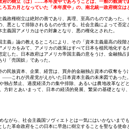
政府の樹立（は）……本年度中であろうことは、一般の観測で
ころ五カ月となっていた「本年度中」の、南北統一政府樹立は
義政権樹立は絶対の善であり、真理、至高のものであった。
の、悪として排除されるものが生ずる。社会主義によって否定
本主義国アメリカはその対象となり、悪の権化とされた。
主義』論の教えるところにより、その「資本主義最高の段階
アメリカをみて、アメリカの政策はすべて日本を植民地化する
想定した。日本政府はアメリカ帝国主義の意をうけ、金融独占
あり「売国奴」であった。
の民族資本、企業、経営は、買弁的金融独占資本の収奪をう
。――これが共産党がえがいた日本資本主義の未来図であった
や独占禁止、過度経済力の集中排除、あるいは農地改革など
、方針とあいまって、日本の経済的発展、繁栄の基礎となり、
めながら、社会主義国ソヴィエトとは一気にはいかないまでも
とした革命政府をこの日本に早急に樹立することを聖なる使命