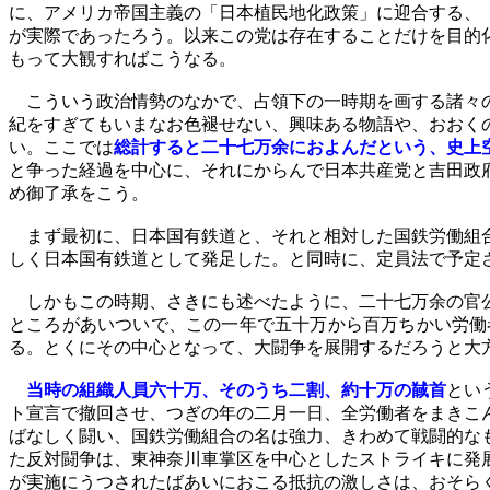
に、アメリカ帝国主義の「日本植民地化政策」に迎合する、
が実際であったろう。以来この党は存在することだけを目的
もって大観すればこうなる。
こういう政治情勢のなかで、占領下の一時期を画する諸々の
紀をすぎてもいまなお色褪せない、興味ある物語や、おおく
い。ここでは
総計すると二十七万余におよんだという、史上
と争った経過を中心に、それにからんで日本共産党と吉田政
め御了承をこう。
まず最初に、日本国有鉄道と、それと相対した国鉄労働組
しく日本国有鉄道として発足した。と同時に、定員法で予定
しかもこの時期、さきにも述べたように、二十七万余の官公
ところがあいついで、この一年で五十万から百万ちかい労働
る。とくにその中心となって、大闘争を展開するだろうと大
当時の組織人員六十万、そのうち二割、約十万の馘首
とい
ト宣言で撤回させ、つぎの年の二月一日、全労働者をまきこ
ばなしく闘い、国鉄労働組合の名は強力、きわめて戦闘的な
た反対闘争は、東神奈川車掌区を中心としたストライキに発
が実施にうつされたばあいにおこる抵抗の激しさは、おそら