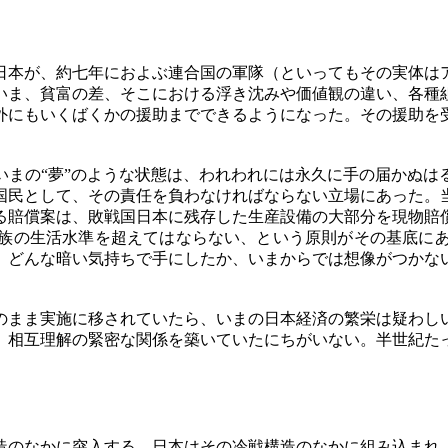
本が、約七年におよぶ連合国の軍隊（といってもその実体は
いま、貧富の差、そこにおける浮き沈みや価値観の違い、各種
外にもいくばくかの援助までできるようになった。その援助を
まの“夢”のような状態は、われわれには永久に手の届かぬは
国民として、その責任を負わなければならない立場にあった。
る賠償案は、敗戦国日本に残存した生産設備の大部分を現物賠
族の生活水準を超えてはならない、という原則がその基底に
、どんな暗い気持ちで手にしたか、いまからでは想像がつかな
まま実施に移されていたら、いまの日本経済の繁栄は疑わし
、相互理解の緊密な関係を築いていたにちがいない。半世紀た
のなかに突入する。日本はその冷戦構造のなかに組み込まれ