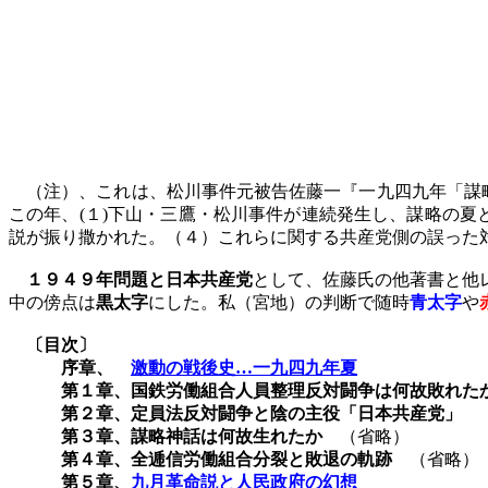
（注）、これは、松川事件元被告佐藤一『
一九四九年「謀
この年、
(
１
)
下山・三鷹・松川事件が連続発生し、謀略の夏
説が振り撒かれた。（４）これらに関する共産党側の誤った
１９４９年問題と日本共産党
として、佐藤氏の他著書と他
中の傍点は
黒太字
にした。私（宮地）の判断で随時
青太字
や
〔目次〕
序章、
激動の戦後史…一九四九年夏
第１章、国鉄労働組合人員整理反対闘争は何故敗れた
第２章、定員法反対闘争と陰の主役「日本共産党」
（
第３章、謀略神話は何故生れたか
（省略）
第４章、全逓信労働組合分裂と敗退の軌跡
（省略）
第５章、
九月革命説と人民政府の幻想