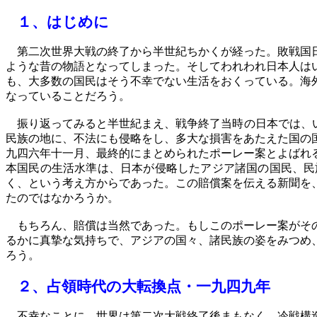
１、
はじめに
第二次世界大戦の終了から半世紀ちかくが経った。敗戦国日
ような昔の物語となってしまった。そしてわれわれ日本人は
も、大多数の国民はそう不幸でない生活をおくっている。海
なっていることだろう。
振り返ってみると半世紀まえ、戦争終了当時の日本では、い
民族の地に、不法にも侵略をし、多大な損害をあたえた国の
九四六年十一月、最終的にまとめられたポーレー案とよばれ
本国民の生活水準は、日本が侵略したアジア諸国の国民、民
く、という考え方からであった。この賠償案を伝える新聞を
たのではなかろうか。
もちろん、賠償は当然であった。もしこのポーレー案がその
るかに真摯な気持ちで、アジアの国々、諸民族の姿をみつめ
ろう。
２、
占領時代の大転換点
・一九四九年
不幸なことに、世界は第二次大戦終了後まもなく、冷戦構造