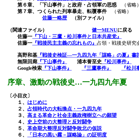
第６章、「下山事件」と政府・占領軍の思惑
（省略
第７章、つくられた列車暴走、転覆事件
（省略）
佐藤一略歴
（別ファイル）
（関連ファイル）
健一MENU
に戻る
佐藤一
『下山・三鷹・松川事件と日本共産党』
佐藤一
『戦後民主主義の忘れもの』
占領・戦後史研究
高野和基
『戦後史検証―一九四九年「謀略」の夏』書
無限回廊
『下山事件』
浦本誉至史
『松川事件』
Google
検索
『下山事件』
『三鷹事件』
『松川
序章、激動の戦後史
…一九四九年夏
〔小目次〕
１、
はじめに
２、
占領時代の大転換点・一九四九年
３、
高まる革命と社会主義政権樹立への願望
４、
史上空前の大整理と反対闘争
５、
革命期大整理反対闘争敗北の仮説
６、
「日本の黒い霧－謀略論」の証明度