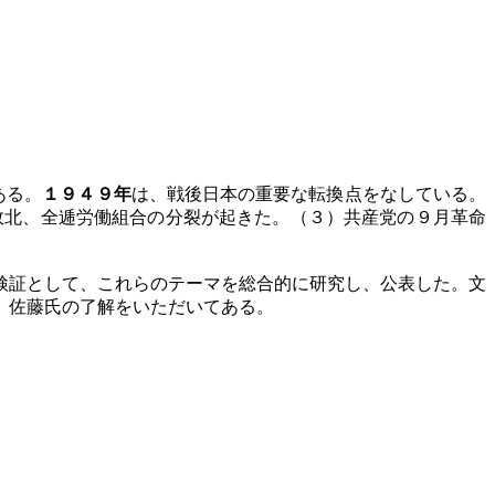
ある。
１９４９年
は、戦後日本の重要な転換点をなしている。
敗北、全逓労働組合の分裂が起きた。（３）共産党の９月革命
検証として、これらのテーマを総合的に研究し、公表した。文
、佐藤氏の了解をいただいてある。