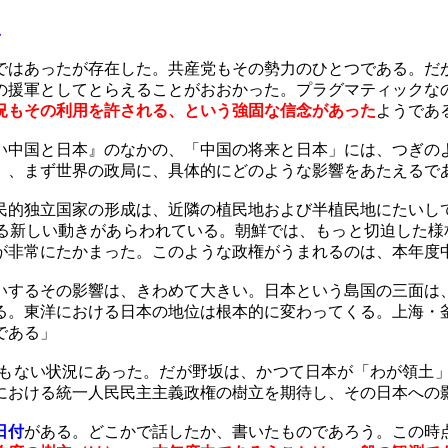
望
はあったが存在した。共産党もその勢力のひとつである。だ
の援軍としてとらえることがおおかった。プラグマティックな
況もその利用を許される、という強固な信念があった
ようであ
中国と日本』のなかの、「中国の将来と日本」には、つぎの
）、まず世界の政局に、具体的にどのような影響をあたえるで
的独立国家の形成は、近隣の植民地および半植民地にたいし
る新しい動きがあらわれている。朝鮮では、もっと切迫した様
が非常にたかまった。このような政権がうまれるのは、本年度
いするその影響は、きわめて大きい。日本という島国の三面は
る。東洋における日本の地位は根本的に変わってくる。上海・
である」
もない状況にあった。だが野坂は、かつて日本が「わが領土」
における統一人民民主主義政権の樹立を期待し、その日本への
日付
がある。どこかで話したか、書いたものであろう。この時