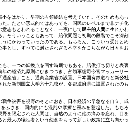
縮小をはかり、早期の占領終結を考えていた。そのためもあっ
った。たとい形式的ではあっても、国民のレベルまで非ナチ化
の意志もとわれることなく、一夜にして
民主的人間
に生れかわ
る。そういうこともあって、賠償問題も初期の段階でこそ深刻
ようにかわっていったのである。もちろん、こういう受けとめ
心事とし、すべてに満たされざる不幸をかこちながら日々をお
でも、一つの転換点を画す時期でもある。賠償打ち切りと表裏
前年の経済九原則にひきつづき、占領軍総司令官マッカーサー
「通産省」こと、通商産業省の設置、日本国有鉄道など新
公社
された新制国立大学六十九校が、各都道府県に設置されたのも
の戦争被害を視野のそとにおき、日本経済の早急なる自立、成
目をふさぎ、国内的にも混乱や摩擦と歪みを惹起した。もちろ
視野を限定された人間は、当然のように他の痛みを忘れ、目を
ると最大の犠牲者という怨念をもって新しい政策に立ち向かっ