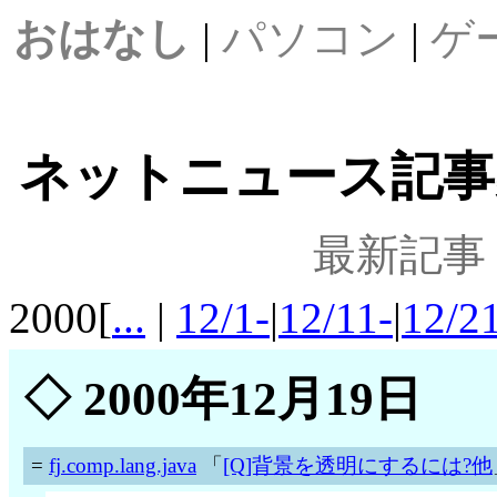
おはなし
|
パソコン
|
ゲ
ネットニュース記事案内
最新記事
2000[
...
|
12/1-
|
12/11-
|
12/2
◇
2000年12月19日
=
fj.comp.lang.java
「
[Q]背景を透明にするには?他