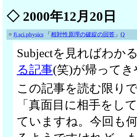
◇
2000年12月20日
=
fj.sci.physics
「
相対性原理の破綻の回答
」
Q
Subjectを見ればわ
る記事
(笑)が帰ってき
この記事を読む限り
「真面目に相手をし
ていますね。今回も