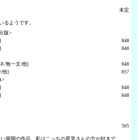
未定
ているようです。
出版>
]
848
]
848
ネ/無一文/他]
848
壱/他]
857
A>
]
848
]
848
505
しい展開の作品。私はこっちの星里さんの方が好きで