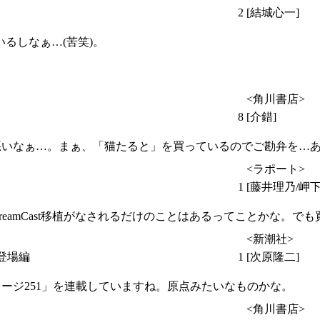
2
[結城心一]
いるしなぁ…(苦笑)。
<角川書店>
8
[介錯]
いなぁ…。まぁ、「猫たると」を買っているのでご勘弁を…あれ?
<ラポート>
1
[藤井理乃/岬
eamCast移植がなされるだけのことはあるってことかな。でも
<新潮社>
登場編
1
[次原隆二]
ージ251」を連載していますね。原点みたいなものかな。
<角川書店>