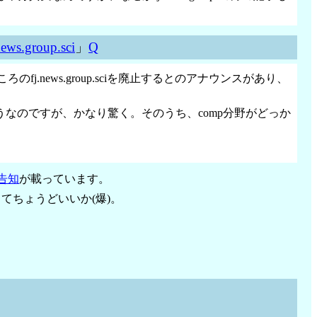
ews.group.sci
」
Q
j.news.group.sciを廃止するとのアナウンスがあり、
なのですが、かなり驚く。そのうち、comp分野がどっか
告知
が載っています。
ってちょうどいいか(爆)。