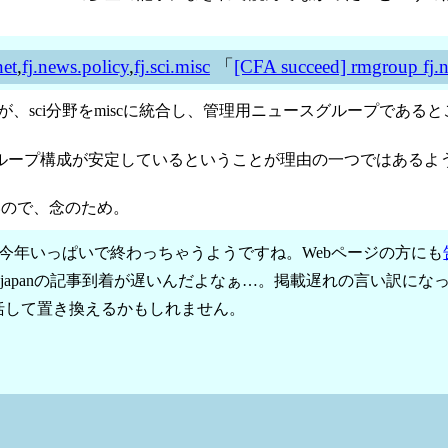
net
,
fj.news.policy
,
fj.sci.misc
「
[CFA succeed] rmgroup fj.n
、sci分野をmiscに統合し、管理用ニュースグループであるところのf
グループ構成が安定しているということが理由の一つではあるよう
ないので、念のため。
今年いっぱいで終わっちゃうようですね。Webページの方にも
やjapanの記事到着が遅いんだよなぁ…。掲載遅れの言い訳にな
括して置き換えるかもしれません。