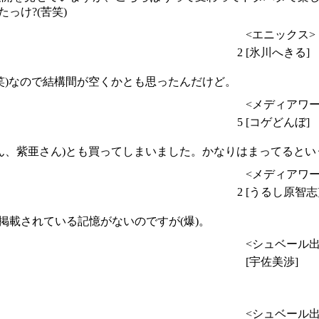
っけ?(苦笑)
<エニックス>
2
[氷川へきる]
笑)なので結構間が空くかとも思ったんだけど。
<メディアワー
5
[コゲどんぼ]
さん、紫亜さん)とも買ってしまいました。かなりはまってるとい
<メディアワー
2
[うるし原智志
掲載されている記憶がないのですが(爆)。
<シュベール出
[宇佐美渉]
<シュベール出