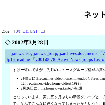
ネット
2002[
...
|
3/1-
|
3/11-
|
3/21-
|
...
]
◇
2002年3月28日
=
fj.news.lists
,
fj.news.group
,
fj.archives.documents
「
A
fj.1st-readme
「
v001i0078: Active Newsgroups List of 
すげー遅いですが、先月のニュースグループ構成の変
2月9日にfj.rec.games.video.home.nintendo64,
はfj.rec.games.video.home.oldiesに移行
2月26日にfj.life.hometown.kantoが新設
となっています。実に五ヶ月ぶりの新設グループと、
で、なんでこんなに遅くなってしまったかというと、fj.1s