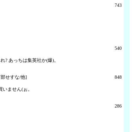
743
540
 あっちは集英社か(爆)。
下部せすな/他]
848
買いません(ぉ。
286