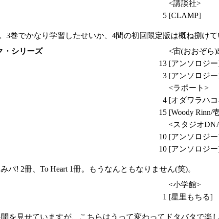
<講談社>
5
[CLAMP]
と。3巻でかなり学習したせいか、4間の初回限定版は概ね捌け
ク・シリーズ
<宙(おおぞら)
13
[アンソロジー
3
[アンソロジー
<ラポート>
4
[オダワラハコ
15
[Woody Rinn/
<スタジオDN
10
[アンソロジー
10
[アンソロジー
! 2冊、To Heart 1冊。もうなんともなりません(笑)。
<小学館>
1
[星里もちる]
展開を見せていますが、こちらはうって変わってドタバタで楽