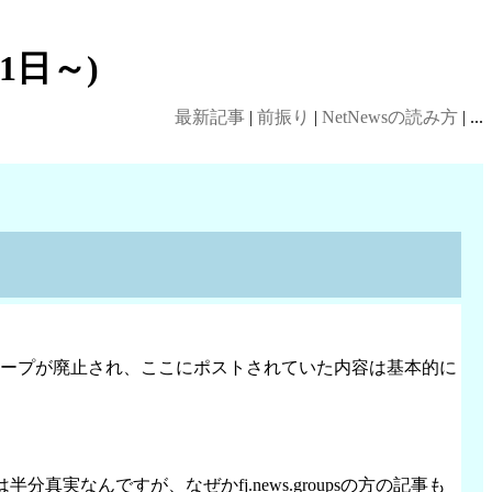
1日～)
最新記事
|
前振り
|
NetNewsの読み方
| ...
.home.superfamicomの3グループが廃止され、ここにポストされていた内容は基本的に
真実なんですが、なぜかfj.news.groupsの方の記事も