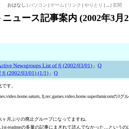
おはなし
|
パソコン
|
ゲーム
|
リンク
|
やりとり
| ... |
玄関
ニュース記事案内 (2002年3月2
ctive Newsgroups List of fj (2002/03/01)
」
Q
fj (2002/03/01) (1/1)
」
Q
化です。
 fj.rec.games.video.home.saturn, fj.rec.games.video
六ヶ月ぶりの廃止グループになってますね。
t-readmeの多量の記事にまぎれて読んでなかった…というのは半分