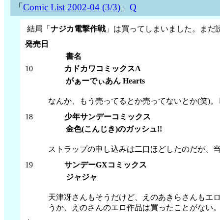
「
Comic List 2002-04 (3/3)
」
Q
結局「
ナジカ電撃作戦
」は買ってしまいました。まだ
発売日
書名
10
カドカワコミックスA
がぁーでぃあん Hearts
なんか、もう売ってるとか売ってないとか(笑)
18
少年サンデーコミックス
金色(こんじき)のガッシュ!!
ストラップの申し込みは二口ほどしたのだが、
19
サンデーGXコミックス
ジャジャ
天津冴さんもそうだけど、えのあきらさんもエ
うか、えのさんのエロ作品は買ったことがない