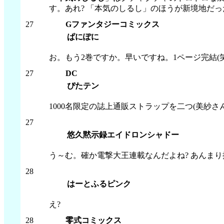
す。あれ? 「本気のしるし」のほうが新境地だった
27
Gファンタジーコミックス
ぱにぽに
お。もう2巻ですか。早いですね。1ページ完結(
27
DC
ぴたテン
1000名限定の誌上通販ストラップを二つ(美紗
27
悠久黙示録エイドロンシャドー
う～む。確か電撃大王連載なんだよね? あんまり
28
はーとふるピンク
え?
28
零式コミックス