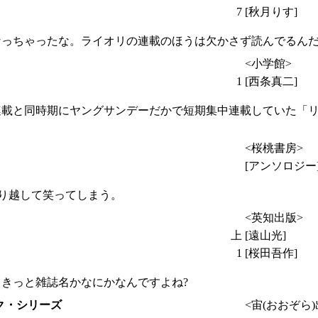
7
[秋月りす]
っちゃったな。ライオリの連載のほうは欠かさず読んでるんだ
<小学館>
1
[西条真二]
連載と同時期にヤングサンデーだかで短期集中連載していた「
<桜桃書房>
[アンソロジー
通り越して笑ってしまう。
<英知出版>
上
[遠山光]
1
[桜田吾作]
きっと雑誌名かなにかなんですよね?
ク・シリーズ
<宙(おおぞら)