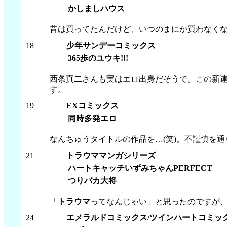
かしましハウス
昔は買ってたんだけど、いつのまにか買わなくな
18
少年サンデーコミックス
365歩のユウキ!!!
西条真二さんも実はエロ出身だそうで。この新
す。
19
EXコミックス
同時多発エロ
なんちゅうタイトルの作品を…(笑)。不謹慎を
21
トラウママンガシリーズ
ハートキャッチいずみちゃんPERFECT
つりバカ大将
「
トラウマ
ってなんじゃい」と思ったのですが、
24
エメラルドコミックス/ツインハートコミッ