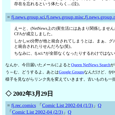
存在を忘れるという体たらく…(泣)。
=
fj.news.group.sci
,
fj.news.group.misc
,
fj.news.group.
えーと、(NetNews上の)実生活にはあまり関係しませんが
CFAが成立しました。
しかしsci分野が他と統合されてしまうとは。まぁ、
と統合されたりせんだろな(笑)。
ちなみに、fj.sci.*が全部なくなったりするわけでは
なんか、今日届いたメールによると
Queen NetNews Search
が
う～む、どうするよ。あとは
Google Groups
なんだけど、fj
様子を見ながらリンク先を変えていきます。古いものも一
◇
2002年3月29日
=
fj.rec.comics
「
Comic List 2002-04 (1/3)
」
Q
「
Comic List 2002-04 (2/3)
」
Q