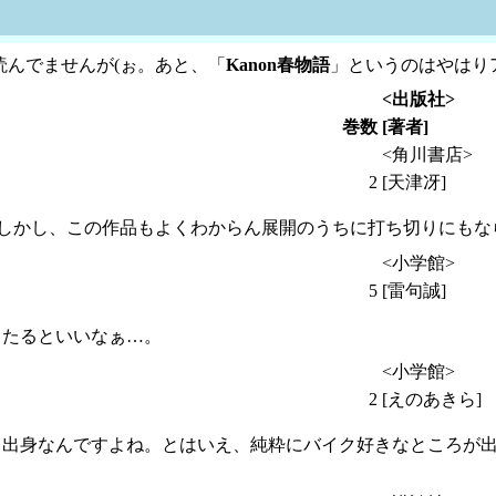
読んでませんが(ぉ。あと、「
Kanon春物語
」というのはやはり
<出版社>
巻数
[著者]
<角川書店>
2
[天津冴]
。しかし、この作品もよくわからん展開のうちに打ち切りにもな
<小学館>
5
[雷句誠]
当たるといいなぁ…。
<小学館>
2
[えのあきら]
ロ出身なんですよね。とはいえ、純粋にバイク好きなところが
。