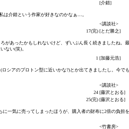
[介錯]
、私は介錯という作家が好きなのかなぁ…。
<講談社>
17(完)
[とだ勝之]
ころがあったかもしれないけど、ずいぶん長く続きましたね。
いない(笑)。
1
[加藤元浩]
(ロシアのプロトン型に近いかな?)とか出てきましたし。今で
<講談社>
24
[藤沢とおる]
25(完)
[藤沢とおる]
ちに一気に売ってしまったほうが、購入者の財布に2倍の負担
<竹書房>