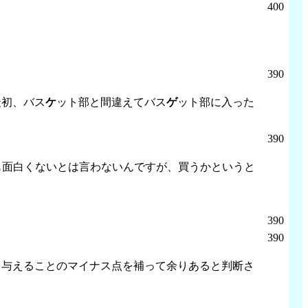
400
390
最初、バス
ケ
ット部と間違えてバス
ゲ
ット部に入った
390
も面白くないとは言わないんですが、買うかというと
390
390
を与えることのマイナス点を補って余りあると判断さ