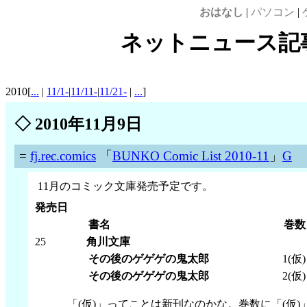
おはなし
|
パソコン
|
ネットニュース記事案
2010[
...
|
11/1-
|
11/11-
|
11/21-
|
...
]
◇
2010年11月9日
=
fj.rec.comics
「
BUNKO Comic List 2010-11
」
G
11月のコミック文庫発売予定です。
発売日
書名
巻数
25
角川文庫
その後のゲゲゲの鬼太郎
1(仮)
その後のゲゲゲの鬼太郎
2(仮)
「(仮)」ってことは新刊なのかな。巻数に「(仮