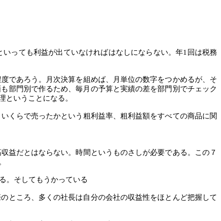
』
といっても利益が出ていなければはなしにならない。年
1回は税務
程度であろう。月次決算を組めば、月単位の数字をつかめるが、そ
画も部門別で作るため、毎月の予算と実績の差を部門別でチェック
理ということになる。
、いくらで売ったかという粗利益率、粗利益額をすべての商品に関
高収益だとはならない。時間というものさしが必要である。この７
。
る。そしてもうかっている
際のところ、多くの社長は自分の会社の収益性をほとんど把握して