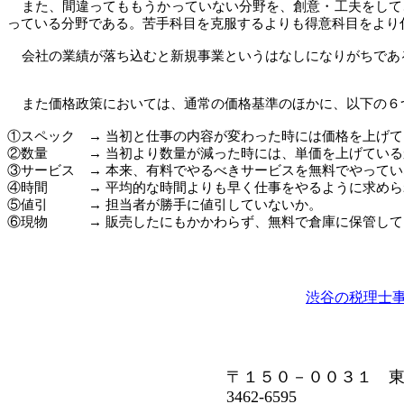
また、間違ってももうかっていない分野を、創意・工夫をして
っている分野である。苦手科目を克服するよりも得意科目をより
会社の業績が落ち込むと新規事業というはなしになりがちであ
また価格政策においては、通常の価格基準のほかに、以下の６
①スペック →
当初と仕事の内容が変わった時には価格を上げて
②数量 →
当初より数量が減った時には、単価を上げている
③サービス →
本来、有料でやるべきサービスを無料でやってい
④時間 →
平均的な時間よりも早く仕事をやるように求めら
⑤値引 →
担当者が勝手に値引していないか。
⑥現物 →
販売したにもかかわらず、無料で倉庫に保管して
渋谷の税理士事
渋谷の会計
〒１５０－００３１ 東
3462-6595