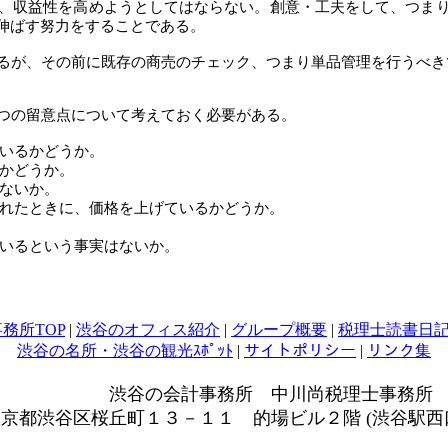
、収益性を高めようとしてはならない。創意・工夫をして、つま
伸ばす努力をすることである。
るが、その前に既存の商売のチェック、つまり単品管理を行うべき
つの留意点について考えておく必要がある。
いるかどうか。
かどうか。
ないか。
れたときに、価格を上げているかどうか。
いるという事実はないか。
務所TOP
|
渋谷のオフィス紹介
|
グループ概要
|
税理士読書日
渋谷の名所・渋谷の観光ｽﾎﾟｯﾄ
|
サイトポリシー
|
リンク集
事務所 中川尚税理士事務所
京都渋谷区桜丘町１３－１１ 的場ビル２階 (渋谷駅西口