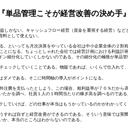
『単品管理こそが経営改善の決め手
利益しかない。キャッシュフロー経営（資金を重視する経営）など
資料として使えない。
る。といっても月次決算をやっている会社は中小企業全体の２割
ことになる。ちょっとしゃれた会社では経営計画における利益計
ドン細分化していくしかないのである。その細分化の極致が単品管
チェックしていくことである。物販であれば、いくらで仕入れて
はダメである。そこに時間軸の導入がポイントになる。
外注費を支払ったとしよう。この場合、粗利益率が７０％だから
いたかを調べ、社員１人の１時間当たりの稼ぎ高を調べるのである
クしていけば、どの仕事が本当はもうかっているのかがわかってく
うすれば自ずと経営改善ができるのである。そういう意味では実
いか、本当のところはわからないのである。