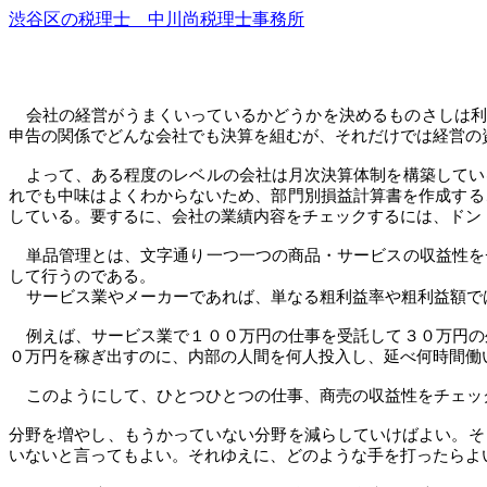
渋谷区の税理士 中川尚税理士事務所
会社の経営がうまくいっているかどうかを決めるものさしは
申告の関係でどんな会社でも決算を組むが、それだけでは経営の
よって、ある程度のレベルの会社は月次決算体制を構築してい
れでも中味はよくわからないため、部門別損益計算書を作成する
している。要するに、会社の業績内容をチェックするには、ドン
単品管理とは、文字通り一つ一つの商品・サービスの収益性を
して行うのである。
サービス業やメーカーであれば、単なる粗利益率や粗利益額で
例えば、サービス業で１００万円の仕事を受託して３０万円の
０万円を稼ぎ出すのに、内部の人間を何人投入し、延べ何時間働
このようにして、ひとつひとつの仕事、商売の収益性をチェッ
分野を増やし、もうかっていない分野を減らしていけばよい。そ
いないと言ってもよい。それゆえに、どのような手を打ったらよ