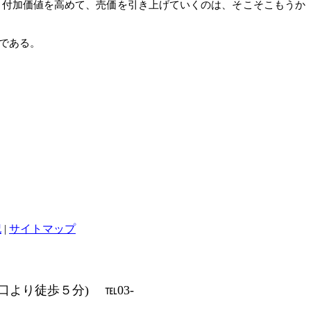
り付加価値を高めて、売価を引き上げていくのは、そこそこもうか
である。
記
|
サイトマップ
より徒歩５分) ℡03-