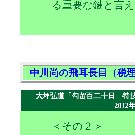
る重要な鍵と言え
中川尚の飛耳長目（税
大坪弘道「勾留百二十日 特捜
2012
＜その２＞