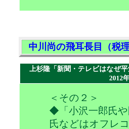
中川尚の飛耳長目（税
上杉隆「新聞・テレビはなぜ平
2012
＜その２＞
◆「小沢一郎氏や
氏などはオフレ