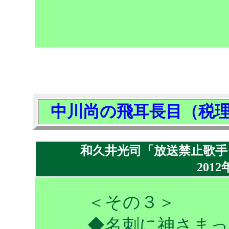
中川尚の飛耳長目（税
和久井光司「放送禁止歌手
2012
＜その３＞
◆名刺に神さま