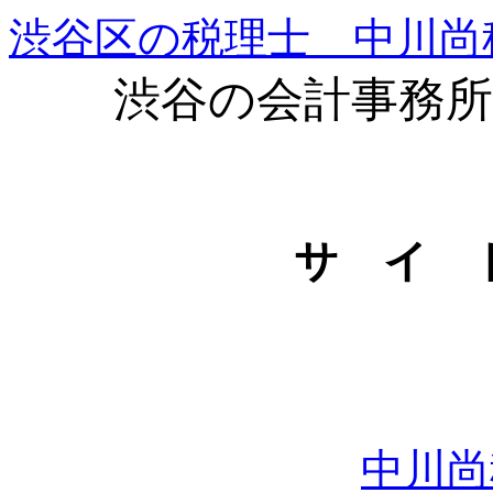
渋谷区の税理士 中川尚
渋谷の会計事務所
サ イ 
中川尚