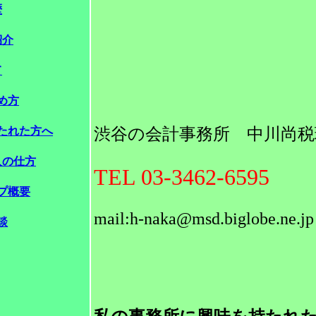
歴
紹介
て
め方
たれた方へ
渋谷の会計事務所 中川尚税
入の仕方
TEL 03-3462-6595
プ概要
mail:h-naka@msd.biglobe.ne.jp
談