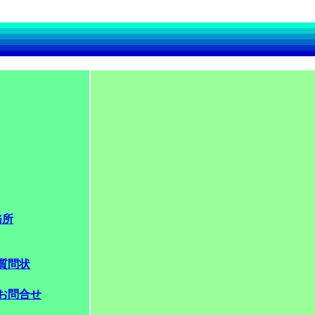
務所
質問状
お問合せ