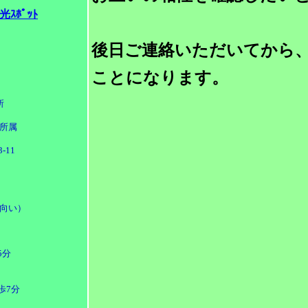
ｽﾎﾟｯﾄ
後日ご連絡いただいてから
ことになります。
所
所属
-11
向い）
5分
］
歩7分