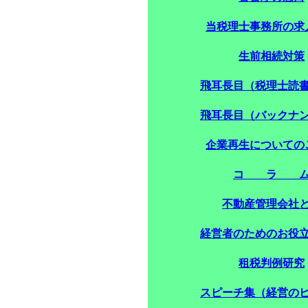
当税理士事務所の求
生前相続対策
飛耳長目（税理士読
飛耳長目（バックナ
企業再生についての
コ ラ 
不動産管理会社
経営者のためのお役
租税判例研究
スピーチ集（経営の