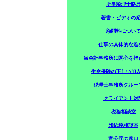
所長税理士略
著書・ビデオの
顧問料につい
仕事の具体的な進
当会計事務所に関心を持
生命保険の正しい加
税理士事務所グルー
クライアント対
税務相談室
印紙税相談室
官公庁の窓口