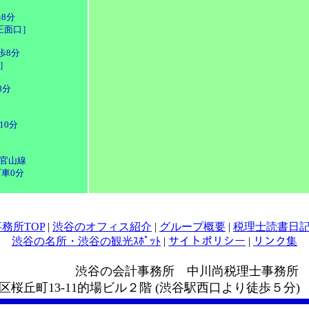
8分
正面口］
歩8分
］
8分
10分
］
官山線
車0分
務所TOP
|
渋谷のオフィス紹介
|
グループ概要
|
税理士読書日
渋谷の名所・渋谷の観光ｽﾎﾟｯﾄ
|
サイトポリシー
|
リンク集
事務所 中川尚税理士事務所
谷区桜丘町13-11的場ビル２階 (渋谷駅西口より徒歩５分) ℡03