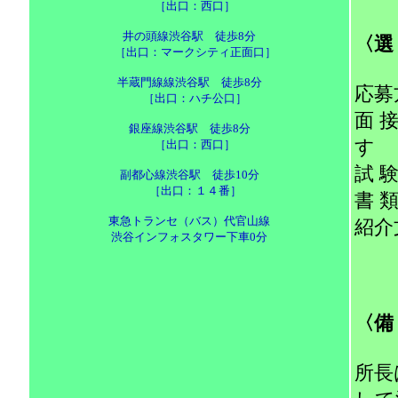
［出口：西口］
井の頭線渋谷駅 徒歩8分
〈選
［出口：マークシティ正面口］
半蔵門線線渋谷駅 徒歩8分
応募
［出口：ハチ公口］
面 
銀座線渋谷駅 徒歩8分
す
［出口：西口］
試 
副都心線渋谷駅 徒歩10分
［出口：１４番］
書 
東急トランセ（バス）代官山線
紹介
渋谷インフォスタワー下車0分
〈備
所長