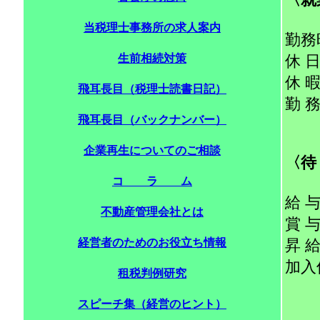
当税理士事務所の求人案内
勤務
生前相続対策
休 
休 
飛耳長目（税理士読書日記）
勤 務
飛耳長目（バックナンバー）
企業再生についてのご相談
〈待
コ ラ ム
給 与
不動産管理会社とは
賞 
経営者のためのお役立ち情報
昇 
加入
租税判例研究
スピーチ集（経営のヒント）