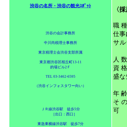
渋谷の名所・渋谷の観光ｽﾎﾟｯﾄ
〈採
職 
仕事
渋谷の会計事務所
サル
中川尚税理士事務所
Ｆ
東京税理士会渋谷支部所属
人 数
東京都渋谷区桜丘町13-11
資 
的場ビル2Ｆ
盛な
TEL 03-3462-6595
（渋谷インフォスタワー向い）
年 齢
そ 
ＪＲ線渋谷駅 徒歩5分
可
［出口：西口］
東急東横線渋谷駅 徒歩7分