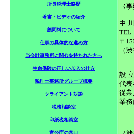
所長税理士略歴
〈事
著書・ビデオの紹介
中 川
顧問料について
TE
〒1
仕事の具体的な進め方
（渋
当会計事務所に関心を持たれた方へ
生命保険の正しい加入の仕方
設 
税理士事務所グループ概要
代表
従業
クライアント対談
業務
税務相談室
印紙税相談室
官公庁の窓口
〈就