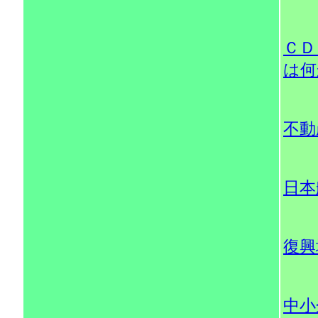
ＣＤ
は何
不動
日本
復興
中小