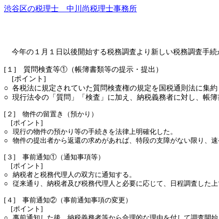
渋谷区の税理士 中川尚税理士事務所
今年の１月１日以後開始する税務調査より新しい税務調査手続
[１] 質問検査等①（帳簿書類等の提示・提出）
[ポイント]
○
各税法に規定されていた質問検査権の規定を国税通則法に集約
○
現行法令の「質問」「検査」に加え、納税義務者に対し、帳簿
[２] 物件の留置き（預かり）
[ポイント]
○
現行の物件の預かり等の手続きを法律上明確化した。
○
物件の提出者から返還の求めがあれば、特段の支障がない限り、速
[３] 事前通知①（通知事項等）
[ポイント]
○
納税者と税務代理人の双方に通知する。
○
従来通り、納税者及び税務代理人と必要に応じて、日程調査した上
[４] 事前通知②（事前通知事項の変更）
[ポイント]
○
事前通知した後、納税義務者等から合理的な理由を付して調査開始