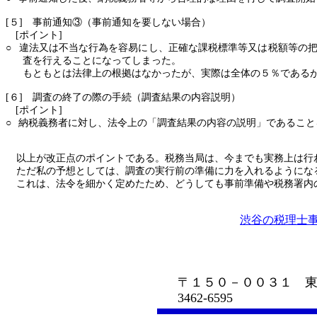
[５] 事前通知③（事前通知を要しない場合）
[ポイント]
○
違法又は不当な行為を容易にし、正確な課税標準等又は税額等の
査を行えることになってしまった。
もともとは法律上の根拠はなかったが、実際は全体の５％である
[６] 調査の終了の際の手続（調査結果の内容説明）
[ポイント]
○
納税義務者に対し、法令上の「調査結果の内容の説明」であること
以上が改正点のポイントである。税務当局は、今までも実務上は行
ただ私の予想としては、調査の実行前の準備に力を入れるようにな
これは、法令を細かく定めたため、どうしても事前準備や税務署内
渋谷の税理士事
渋谷の会計
〒１５０－００３１ 東
3462-6595