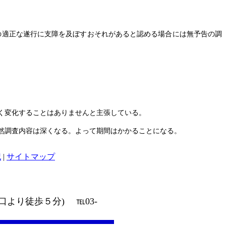
の適正な遂行に支障を及ぼすおそれがあると認める場合には無予告の調
く変化することはありませんと主張している。
然調査内容は深くなる。よって期間はかかることになる。
記
|
サイトマップ
より徒歩５分) ℡03-