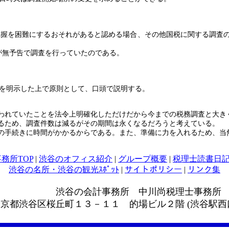
把握を困難にするおそれがあると認める場合、その他国税に関する調査
が無予告で調査を行っていたのである。
を明示した上で原則として、口頭で説明する。
われていたことを法令上明確化しただけだから今までの税務調査と大き
るため、調査件数は減るがその期間は永くなるだろうと考えている。
の手続きに時間がかかるからである。また、準備に力を入れるため、当
務所TOP
|
渋谷のオフィス紹介
|
グループ概要
|
税理士読書日
渋谷の名所・渋谷の観光ｽﾎﾟｯﾄ
|
サイトポリシー
|
リンク集
事務所 中川尚税理士事務所
京都渋谷区桜丘町１３－１１ 的場ビル２階 (渋谷駅西口