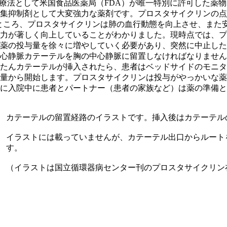
治療法として米国食品医薬局（FDA）が唯一特別に許可した薬
集抑制剤として大変強力な薬剤です。プロスタサイクリンの点
べたところ、プロスタサイクリンは肺の血行動態を向上させ、ま
能力が著しく向上していることがわかりました。現時点では、プ
薬の投与量を徐々に増やしていく必要があり、突然に中止した
心静脈カテーテルを胸の中心静脈に留置しなければなりません
たんカテーテルが挿入されたら、患者はベッドサイドのモニタ
量から開始します。プロスタサイクリンは投与がやっかいな薬
に入院中に患者とパートナー（患者の家族など）は薬の準備と
カテーテルの留置経路のイラストです。挿入後はカテーテル
イラストには載っていませんが、カテーテル出口からルート
す。
（イラストは国立循環器病センター刊のプロスタサイクリン