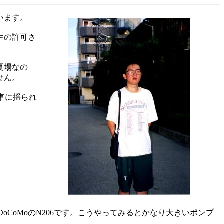
います。
生の許可さ
夏場なの
せん。
車に揺られ
CoMoのN206です。こうやってみるとかなり大きいポンプ