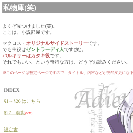
私物庫(笑)
よくぞ見つけました(笑)。
ここは、小説部屋です。
マクロス・
オリジナルサイドストーリー
です。
でも主役は
ゼントラーディ人
です(笑)。
バルキリーはカタキ役
です。
それでもいい、という奇特な方は、どうぞお読みください。
※このページは暫定ページですので、タイトル、内容などが突然変更にな
INDEX
§1～§26 はこちら
§27 蠢動
(5/31)
設定書