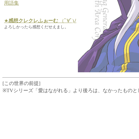
用語集
★
感想クレクレふぉーむ
（ﾟ∀ﾟ)ﾉ
よろしかったら感想くだせえまし。
[この世界の前提]
※TVシリーズ「愛はながれる」より後ろは、なかったものと