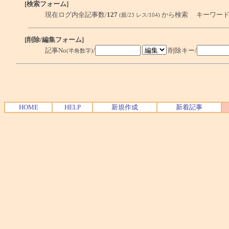
[検索フォーム]
現在ログ内全記事数/
127
から検索 キーワード
(親/23 レス/104)
[削除/編集フォーム]
記事No
/
削除キー/
(半角数字)
HOME
HELP
新規作成
新着記事