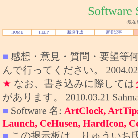
Softwar
(現在
HOME
HELP
新規作成
新着記事
■
感想・意見・質問・要望等
んで行ってください。 2004.02.10
★
なお、書き込みに際しては
があります。 2010.03.21 Sahma
■
Software 名:
ArtClock, ArtTip
Launch, CeHusen, HardIcon, C
■
この掲示板は、りゅういち