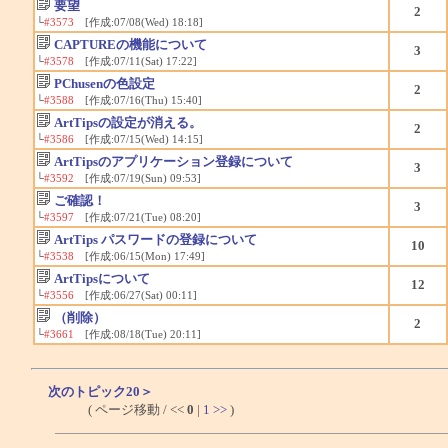
要望
2
└
#3573
[作成:07/08(Wed) 18:18]
CAPTUREの機能について
3
└
#3578
[作成:07/11(Sat) 17:22]
PChusenの色設定
2
└
#3588
[作成:07/16(Thu) 15:40]
ArtTipsの設定が消える。
2
└
#3586
[作成:07/15(Wed) 14:15]
ArtTipsのアプリケーション登録について
3
└
#3592
[作成:07/19(Sun) 09:53]
ご確認！
3
└
#3597
[作成:07/21(Tue) 08:20]
ArtTips パスワードの登録について
10
└
#3538
[作成:06/15(Mon) 17:49]
ArtTipsについて
12
└
#3556
[作成:06/27(Sat) 00:11]
（削除）
2
└
#3661
[作成:08/18(Tue) 20:11]
次のトピック20＞
( ページ移動 / <<
0
|
1
>>
)