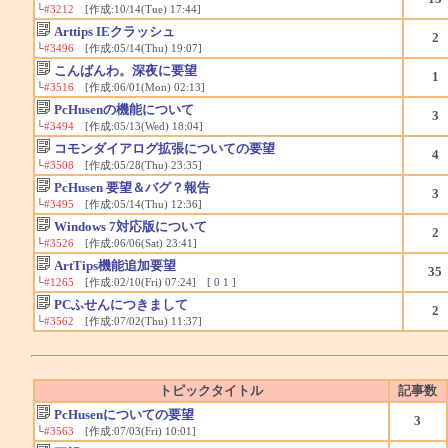
└
#3212
[作成:10/14(Tue) 17:44]
Arttips IEクラッシュ
2
└
#3496
[作成:05/14(Thu) 19:07]
こんばんわ。深夜に要望
1
└
#3516
[作成:06/01(Mon) 02:13]
PcHusenの機能について
3
└
#3494
[作成:05/13(Wed) 18:04]
コモンダイアログ拡張についての要望
4
└
#3508
[作成:05/28(Thu) 23:35]
PcHusen 要望＆バグ？報告
3
└
#3495
[作成:05/14(Thu) 12:36]
Windows 7対応版について
2
└
#3526
[作成:06/06(Sat) 23:41]
ArtTips機能追加要望
35
└
#1265
[作成:02/10(Fri) 07:24] [
0
1
]
PCふせんにつきまして
2
└
#3562
[作成:07/02(Thu) 11:37]
トピックタイトル
記事数
PcHusenについての要望
3
└
#3563
[作成:07/03(Fri) 10:01]