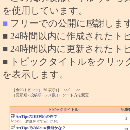
を使用しています。
■
フリーでの公開に感謝しま
■ 24時間以内に作成されたト
■ 24時間以内に更新されたト
■ トピックタイトルをクリ
を表示します。
[ 全23トピック(1-20 表示) ] <<
0
|
1
>>
[ 更新順 /
投稿順
/
レス数
] ←ソート方法変更
トピックタイトル
記事
ArtTipsのIE8対応の件で
2
└
#3450
[作成:04/07(Tue) 17:10]
ArtTipsでのMouse機能かな？
13