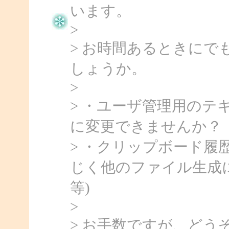
います。
>
> お時間あるときにで
しょうか。
>
> ・ユーザ管理用の
に変更できませんか？（例[user
> ・クリップボード
じく他のファイル生成に変更
等)
>
> お手数ですが、ど