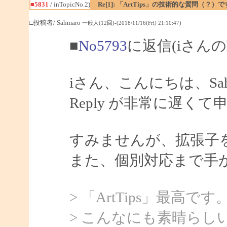
■5831
/ inTopicNo.2)
Re[1]: 「ArtTips」の技術的な質問（？）
□投稿者/ Sahmaro
一般人(12回)-(2018/11/16(Fri) 21:10:47)
■
No5793
に返信(iさんの
iさん、こんにちは、Sah
Reply が非常に遅く
すみませんが、拡張子
また、個別対応まで手
> 「ArtTips」最高です
> こんなにも素晴ら