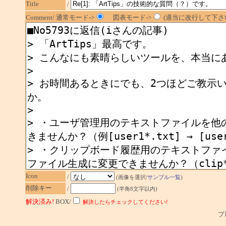
Title
/
Comment/ 通常モード->
図表モード->
(適当に改行して下さい
Icon
/
(画像を選択/
サンプル一覧
)
削除キー
/
(半角8文字以内)
解決済み!
BOX/
解決したらチェックしてください!
プレ