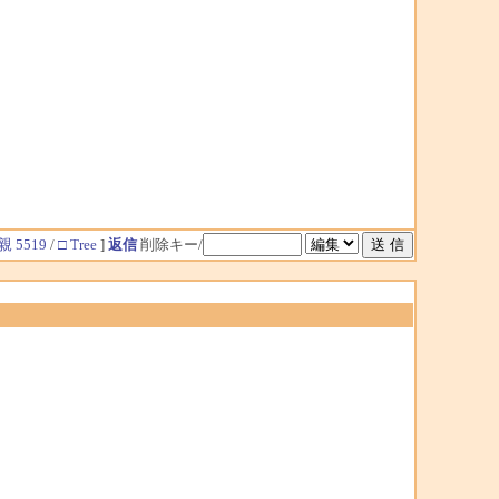
親 5519
/
□ Tree
]
返信
削除キー/