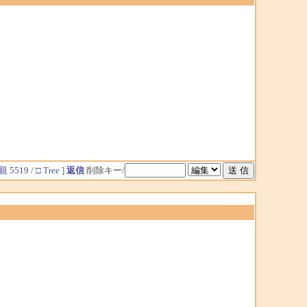
親 5519
/
□ Tree
]
返信
削除キー/