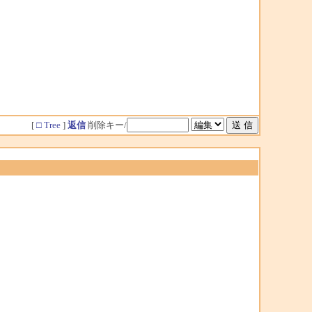
[
□ Tree
]
返信
削除キー/