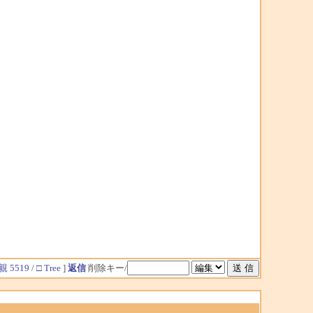
親 5519
/
□ Tree
]
返信
削除キー/