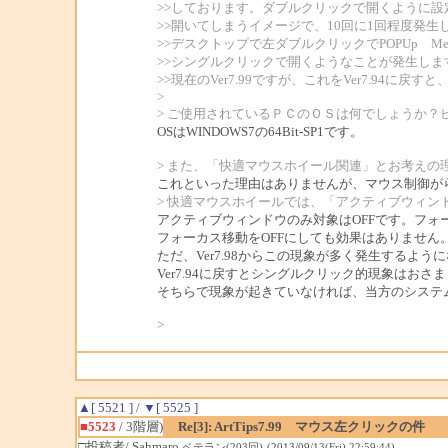
>>しております。ダブルクリックで開くように
>>開いてしまうイメージで、10回に1回程度発生
>>デスクトップで左ダブルクリックでPOPUp 
>>シングルクリックで開くようなことが発生しま
>>現在のVer7.99ですが、これをVer7.94に
>
> ご使用されているＰＣのＯＳは何でしょうか？
OSはWINDOWS7の64Bit-SP1です。
> また、「快適マウスホイール関連」とお考えの
これといった理由はありませんが、マウス制御が
> 快適マウスホイールでは、「アクティブウィ
アクティブウィンドウのみ対象はOFFです。フォ
フォーカス移動をOFFにしても効果はありません
ただ、Ver7.98からこの現象が多く発生するよう
Ver7.94に戻すとシングルクリック的現象はおさ
そちらで現象が起きていなければ、当方のシステ
>
▲[ 5521 ]
/
▼[ 5525 ]
■5523
/ 3階層)
Re[3]: ArtTips7.99 マウス左クリックの件
□投稿者/ Sahmaro
ベテラン(203回)-(2013/09/13(Fri) 22:59:44)