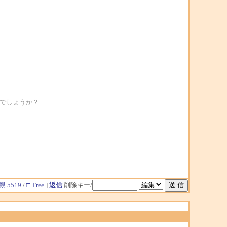
でしょうか？
親 5519
/
□ Tree
]
返信
削除キー/