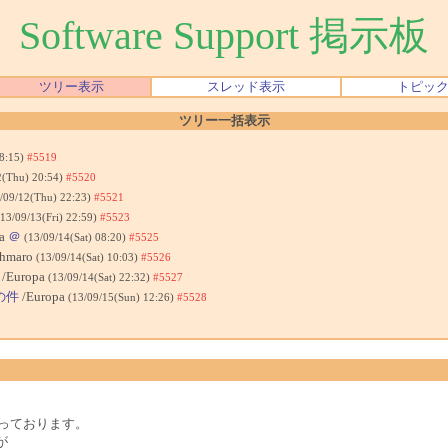
Software Support 掲示板
ツリー表示
スレッド表示
トピッ
ツリー一括表示
18:15)
#5519
2(Thu) 20:54)
#5520
/09/12(Thu) 22:23)
#5521
(13/09/13(Fri) 22:59)
#5523
pa
＠
(13/09/14(Sat) 08:20)
#5525
hmaro
(13/09/14(Sat) 10:03)
#5526
/Europa
(13/09/14(Sat) 22:32)
#5527
クの件
/Europa
(13/09/15(Sun) 12:26)
#5528
かっております。
が