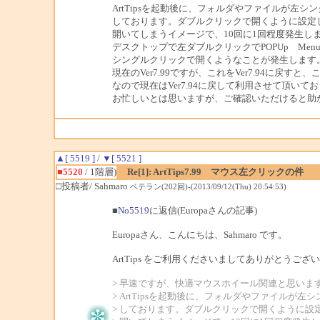
ArtTipsを起動後に、フォルダやファイルが左
しております。ダブルクリックで開くように設定
開いてしまうイメージで、10回に1回程度発生し
デスクトップで左ダブルクリックでPOPUp Me
シングルクリックで開くようなことが発生します
現在のVer7.99ですが、これをVer7.94に戻す
なので現在はVer7.94に戻して利用させて頂いて
お忙しいとは思いますが、ご確認いただけると助
▲[ 5519 ]
/
▼[ 5521 ]
■5520
/ 1階層)
Re[1]: ArtTips7.99 マウス左クリックの件
□投稿者/ Sahmaro
ベテラン(202回)-(2013/09/12(Thu) 20:54:53)
■
No5519
に返信(Europaさんの記事)
Europaさん、こんにちは、Sahmaro です。
ArtTips をご利用くださいましてありがとうござ
> 早速ですが、快適マウスホイール関連と思いま
> ArtTipsを起動後に、フォルダやファイルが
> しております。ダブルクリックで開くように設