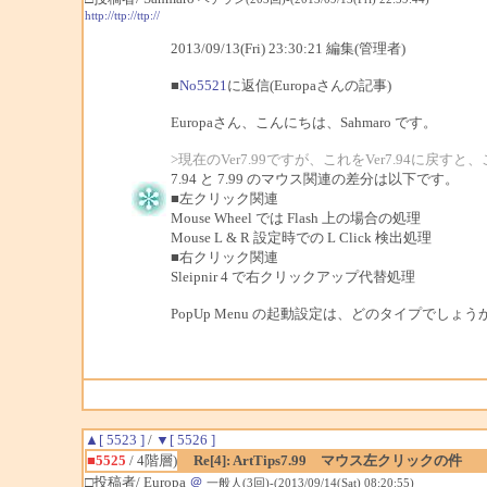
http://ttp://ttp://
2013/09/13(Fri) 23:30:21 編集(管理者)
■
No5521
に返信(Europaさんの記事)
Europaさん、こんにちは、Sahmaro です。
>現在のVer7.99ですが、これをVer7.94に戻
7.94 と 7.99 のマウス関連の差分は以下です。
■左クリック関連
Mouse Wheel では Flash 上の場合の処理
Mouse L & R 設定時での L Click 検出処理
■右クリック関連
Sleipnir 4 で右クリックアップ代替処理
PopUp Menu の起動設定は、どのタイプでしょう
▲[ 5523 ]
/
▼[ 5526 ]
■5525
/ 4階層)
Re[4]: ArtTips7.99 マウス左クリックの件
□投稿者/ Europa
＠
一般人(3回)-(2013/09/14(Sat) 08:20:55)