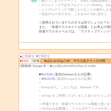
> 開いてしまうイメージで、10回に1回程度発生
> デスクトップで左ダブルクリックでPOPUp M
> シングルクリックで開くようなことが発生しま
> 現在のVer7.99ですが、これをVer7.94に戻
ご使用されているＰＣのＯＳは何でしょうか？ビ
また、「快適マウスホイール関連」とお考えの理
快適マウスホイールでは、「アクティブウィンド
▲[ 5520 ]
/
▼[ 5523 ]
■5521
/ 2階層)
Re[2]: ArtTips7.99 マウス左クリックの件
□投稿者/ Europa
＠
一般人(2回)-(2013/09/12(Thu) 22:23:08)
■
No5520
に返信(Sahmaroさんの記事)
> ■
No5519
に返信(Europaさんの記事)
>
> Europaさん、こんにちは、Sahmaro です。
>
> ArtTips をご利用くださいましてありがとうご
>
>>早速ですが、快適マウスホイール関連と思いま
>>ArtTipsを起動後に、フォルダやファイルが