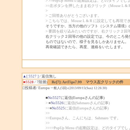
> >>PopUp Menu の起動設定は、どのタイプで
>>左ボタンを押したまま右クリック（Mouse L & 
>
> ご回答ありがとうございます。
> こちらでは、Mouse L & R に設定しても再現
そうですか、当方の他のソフト（システム環境）
> 要因を絞り込みたいのですが、右クリック２
右クリック２回等の他の設定では、今のところ発
ものではないので、様子を見るしかありません。
再発確認できたら、再度、連絡をいたします。
▲[ 5527 ]
/ 返信無し
■5528
/ 7階層)
Re[7]: ArtTips7.99 マウス左クリックの件
□投稿者/ Europa
一般人(5回)-(2013/09/15(Sun) 12:26:30)
■
No5527
に返信(Europaさんの記事)
> ■
No5526
に返信(Sahmaroさんの記事)
>>■
No5525
に返信(Europaさんの記事)
>>
>>Europaさん、こんにちは、Sahmaro です。
>>
>>>>PopUp Menu の起動設定は、どのタイプで