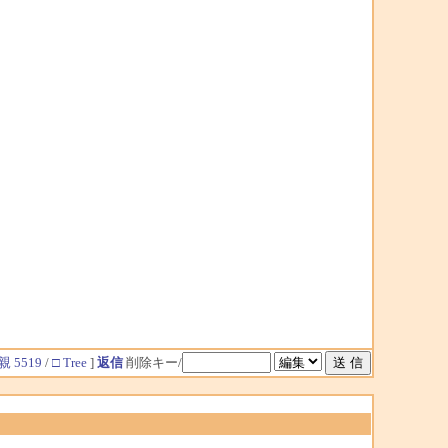
親 5519
/
□ Tree
]
返信
削除キー/