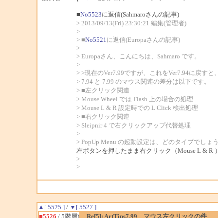
■
No5523
に返信(Sahmaroさんの記事)
> 2013/09/13(Fri) 23:30:21 編集(管理者)
>
> ■
No5521
に返信(Europaさんの記事)
>
> Europaさん、こんにちは、Sahmaro です。
>
> >現在のVer7.99ですが、これをVer7.94に
> 7.94 と 7.99 のマウス関連の差分は以下です。
> ■左クリック関連
> Mouse Wheel では Flash 上の場合の処理
> Mouse L & R 設定時での L Click 検出処理
> ■右クリック関連
> Sleipnir 4 で右クリックアップ代替処理
>
> PopUp Menu の起動設定は、どのタイプでしょ
左ボタンを押したまま右クリック（Mouse L & R
>
>
▲[ 5525 ]
/
▼[ 5527 ]
■5526
/ 5階層)
Re[5]: ArtTips7.99 マウス左クリックの件