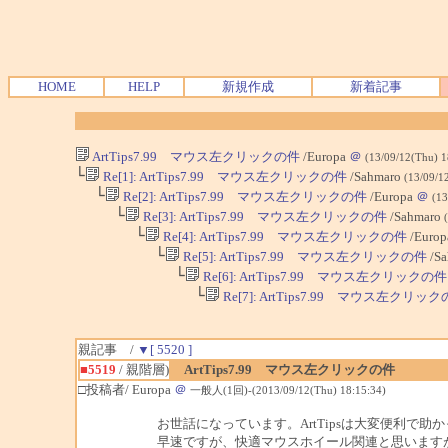
HOME
HELP
新規作成
新着記事
ArtTips7.99 マウス左クリックの件
/Europa
＠
(13/09/12(Thu) 
└
Re[1]: ArtTips7.99 マウス左クリックの件
/Sahmaro
(13/09/1
└
Re[2]: ArtTips7.99 マウス左クリックの件
/Europa
＠
(13
└
Re[3]: ArtTips7.99 マウス左クリックの件
/Sahmaro
└
Re[4]: ArtTips7.99 マウス左クリックの件
/Euro
└
Re[5]: ArtTips7.99 マウス左クリックの件
/Sa
└
Re[6]: ArtTips7.99 マウス左クリックの件
└
Re[7]: ArtTips7.99 マウス左クリッ
親記事 /
▼[ 5520 ]
■5519
/ 親階層)
ArtTips7.99 マウス左クリックの件
□投稿者/ Europa
＠
一般人(1回)-(2013/09/12(Thu) 18:15:34)
お世話になっています。ArtTipsは大変便利で助
早速ですが、快適マウスホイール関連と思います