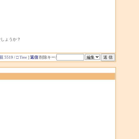
でしょうか？
親 5519
/
□ Tree
]
返信
削除キー/