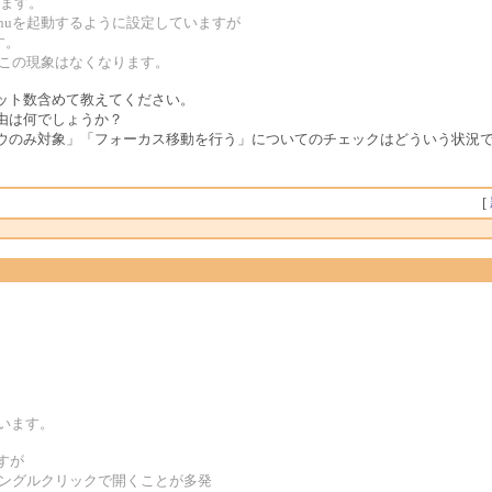
します。
enuを起動するように設定していますが
す。
すと、この現象はなくなります。
ット数含めて教えてください。
由は何でしょうか？
ウのみ対象」「フォーカス移動を行う」についてのチェックはどういう状況
[
ざいます。
すが
左シングルクリックで開くことが多発