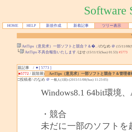
Softwar
HOME
HELP
新規作成
新着記事
ツリー表示
ArtTips（意見求）一部ソフトと競合？＆�..
/のなめ
＠
(15/11/08(
└
ArtTips 不具合報告いたします
/はせ
(15/11/15(Sun) 01:53)
#5773
親記事 /
▼[ 5773 ]
■5772
/ 親階層)
ArtTips（意見求）一部ソフトと競合？＆管理者
□投稿者/ のなめ
＠
一般人(1回)-(2015/11/08(Sun) 11:23:05)
Windows8.1 64bit環境、
・競合
未だに一部のソフトを