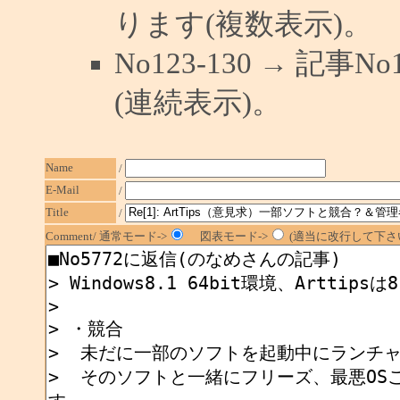
ります(複数表示)。
No123-130 → 記
(連続表示)。
Name
/
E-Mail
/
Title
/
Comment/ 通常モード->
図表モード->
(適当に改行して下さい