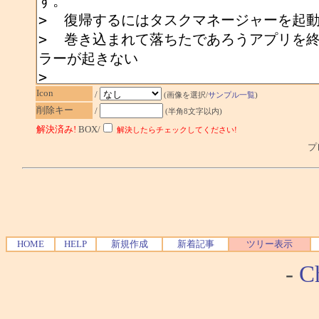
Icon
/
(画像を選択/
サンプル一覧
)
削除キー
/
(半角8文字以内)
解決済み!
BOX/
解決したらチェックしてください!
プレ
HOME
HELP
新規作成
新着記事
ツリー表示
-
Ch