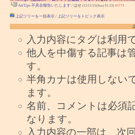
└
ArtTips 不具合報告いたします
/ はせ
(15/11/15(Sun) 01:53)
#5773
上記ツリーを一括表示
/
上記ツリーをトピック表示
入力内容にタグは利用
他人を中傷する記事は
す。
半角カナは使用しない
ます。
名前、コメントは必須
なります。
入力内容の一部は、次