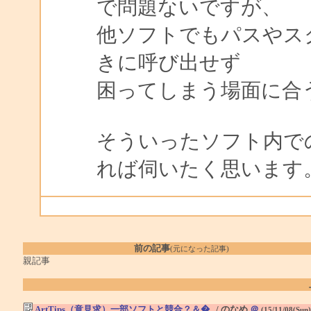
で問題ないですが、
他ソフトでもパスやス
きに呼び出せず
困ってしまう場面に合
そういったソフト内で
れば伺いたく思います
前の記事
(元になった記事)
親記事
ArtTips（意見求）一部ソフトと競合？＆�..
/ のなめ
＠
(15/11/08(Sun