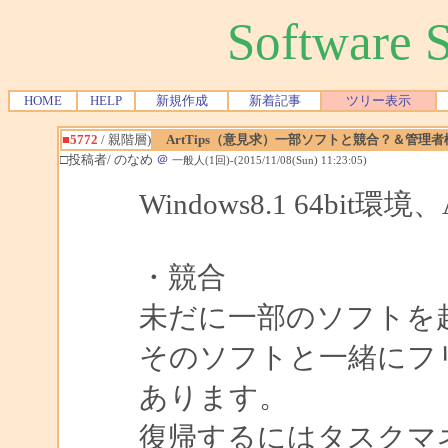
Software
HOME
HELP
新規作成
新着記事
ツリー表示
■5772
/ 親階層)
ArtTips（意見求）一部ソフトと競合？＆管理者
□投稿者/ のなめ
＠
一般人(1回)-(2015/11/08(Sun) 11:23:05)
Windows8.1 64bit環境、
・競合
未だに一部のソフトを
そのソフトと一緒にフ
あります。
復帰するにはタスクマネー