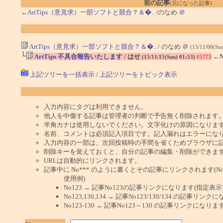
前の記事
(元になった記事)
←ArtTips（意見求）一部ソフトと競合？＆�..
/のなめ
＠
ArtTips（意見求）一部ソフトと競合？＆�..
/ のなめ
＠
(15/11/08(Su
└
ArtTips 不具合報告いたします
/ はせ
←N
(15/11/15(Sun) 01:53)
#5773
上記ツリーを一括表示
/
上記ツリーをトピック表示
入力内容にタグは利用できません。
他人を中傷する記事は管理者の判断で予告無く削除されます
半角カナは使用しないでください。文字化けの原因になりま
名前、コメントは必須記入項目です。記入漏れはエラーにな
入力内容の一部は、次回投稿時の手間を省くためブラウザに
削除キーを覚えておくと、自分の記事の編集・削除ができま
URLは自動的にリンクされます。
記事中に No*** のように書くとその記事にリンクされます(No 
使用例)
No123 → 記事No123の記事リンクになります(指定表示
No123,130,134 → 記事No123/130/134 の記事リ
No123-130 → 記事No123～130 の記事リンクになり