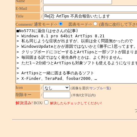
Name
/
E-Mail
/
Title
/
Comment/ 通常モード->
図表モード->
(適当に改行して下さい
Icon
/
(画像を選択/
サンプル一覧
)
削除キー
/
(半角8文字以内)
解決済み!
BOX/
解決したらチェックしてください!
プ