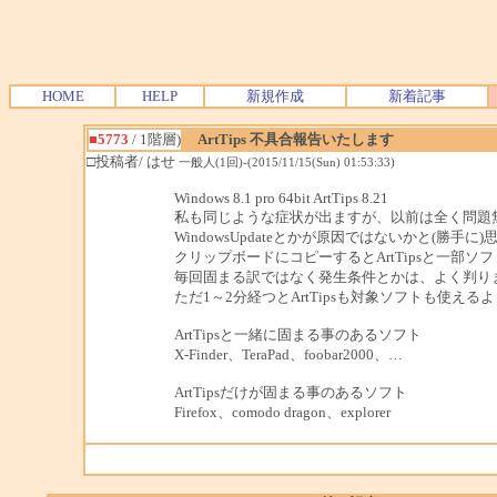
HOME
HELP
新規作成
新着記事
■5773
/ 1階層)
ArtTips 不具合報告いたします
□投稿者/ はせ
一般人(1回)-(2015/11/15(Sun) 01:53:33)
Windows 8.1 pro 64bit ArtTips 8.21
私も同じような症状が出ますが、以前は全く問題
WindowsUpdateとかが原因ではないかと(勝手に
クリップボードにコピーするとArtTipsと一部ソ
毎回固まる訳ではなく発生条件とかは、よく判り
ただ1～2分経つとArtTipsも対象ソフトも使える
ArtTipsと一緒に固まる事のあるソフト
X-Finder、TeraPad、foobar2000、…
ArtTipsだけが固まる事のあるソフト
Firefox、comodo dragon、explorer