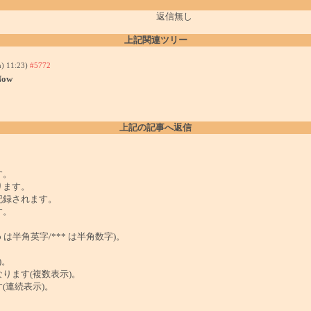
返信無し
上記関連ツリー
n) 11:23)
#5772
ow
上記の記事へ返信
。
す。
ります。
記録されます。
す。
は半角英字/*** は半角数字)。
)。
ンクになります(複数表示)。
ます(連続表示)。