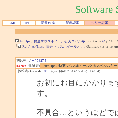
Softwar
HOME
HELP
新規作成
新着記事
ツリー表示
ArtTips。快適マウスホイールとカスペル�..
/tsukashu
＠
(16/04/1
└
Re[1]: ArtTips。快適マウスホイールとカ..
/Sahmaro
(18/11/16(Fri
親記事 /
▼[ 5827 ]
■5789
/ 親階層)
ArtTips。快適マウスホイールとカスペルスキ
□投稿者/ tsukashu
＠
一般人(1回)-(2016/04/18(Mon) 01:49:04)
お初にお目にかかりま
す。
不具合…というほどで