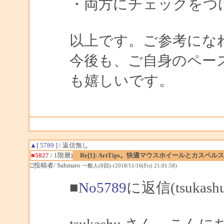
・両方にチェックをつ
以上です。ご参考にな
今後も、ご自身のペー
も嬉しいです。
▲[ 5789 ]
/ 返信無し
■5827
/ 1階層)
Re[1]: ArtTips。快適マウスホイールとカス
□投稿者/ Sahmaro
一般人(8回)-(2018/11/16(Fri) 21:01:58)
■
No5789
に返信(tsuka
tsukashu さん、こんに