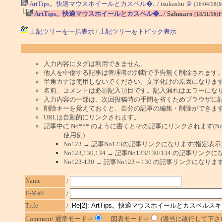
ArtTips。快適マウスホイールとカスペル�..
/ tsukashu
＠
(16/04/18(
└
ArtTips。快適マウスホイールとカスペル�..
/ Sahmaro
(18/11/16(F
上記ツリーを一括表示
/
上記ツリーをトピック表示
入力内容にタグは利用できません。
他人を中傷する記事は管理者の判断で予告無く削除されます
半角カナは使用しないでください。文字化けの原因になりま
名前、コメントは必須記入項目です。記入漏れはエラーにな
入力内容の一部は、次回投稿時の手間を省くためブラウザに
削除キーを覚えておくと、自分の記事の編集・削除ができま
URLは自動的にリンクされます。
記事中に No*** のように書くとその記事にリンクされます(No 
使用例)
No123 → 記事No123の記事リンクになります(指定表示
No123,130,134 → 記事No123/130/134 の記事リ
No123-130 → 記事No123～130 の記事リンクになり
Name
/
E-Mail
/
Title
/
Comment/ 通常モード->
図表モード->
(適当に改行して下さい