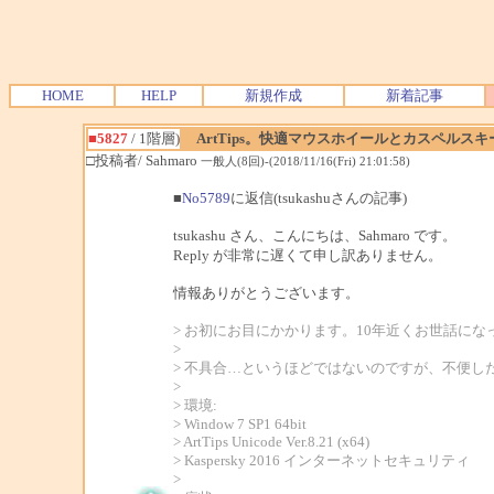
HOME
HELP
新規作成
新着記事
■5827
/ 1階層)
ArtTips。快適マウスホイールとカスペルス
□投稿者/ Sahmaro
一般人(8回)-(2018/11/16(Fri) 21:01:58)
■
No5789
に返信(tsukashuさんの記事)
tsukashu さん、こんにちは、Sahmaro です。
Reply が非常に遅くて申し訳ありません。
情報ありがとうございます。
> お初にお目にかかります。10年近くお世話にな
>
> 不具合…というほどではないのですが、不便し
>
> 環境:
> Window 7 SP1 64bit
> ArtTips Unicode Ver.8.21 (x64)
> Kaspersky 2016 インターネットセキュリティ
>