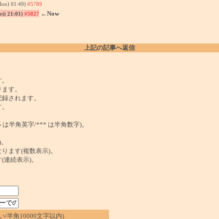
Mon) 01:49)
#5789
←Now
ri) 21:01)
#5827
上記の記事へ返信
。
す。
ります。
記録されます。
す。
は半角英字/*** は半角数字)。
)。
ンクになります(複数表示)。
ます(連続表示)。
/半角10000文字以内)