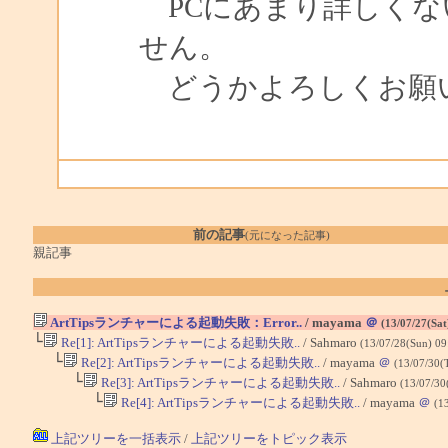
PCにあまり詳しくな
せん。
どうかよろしくお願
前の記事
(元になった記事)
親記事
ArtTipsランチャーによる起動失敗：Error..
/ mayama
＠
(13/07/27(Sat
└
Re[1]: ArtTipsランチャーによる起動失敗..
/ Sahmaro
(13/07/28(Sun) 09
└
Re[2]: ArtTipsランチャーによる起動失敗..
/ mayama
＠
(13/07/30(
└
Re[3]: ArtTipsランチャーによる起動失敗..
/ Sahmaro
(13/07/30
└
Re[4]: ArtTipsランチャーによる起動失敗..
/ mayama
＠
(1
上記ツリーを一括表示
/
上記ツリーをトピック表示