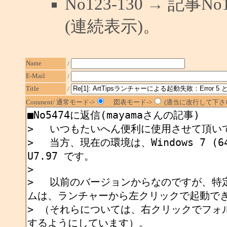
No123-130 → 記
(連続表示)。
Name
/
E-Mail
/
Title
/
Comment/ 通常モード->
図表モード->
(適当に改行して下さい