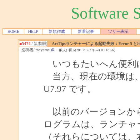
Software
HOME
HELP
新規作成
新着記事
ツリー表示
■5474
/ 親階層)
ArtTipsランチャーによる起動失敗：Error 5 
□投稿者/ mayama
＠
一般人(1回)-(2013/07/27(Sat) 03:18:56)
いつもたいへん便利
当方、現在の環境は、Windo
U7.97 です。
以前のバージョンから
ログラムは、ランチャ
（それらについては、